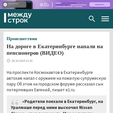
Togg
navig
Происшествия
На дороге в Екатеринбурге напали на
пенсионеров (ВИДЕО)
26.10.2015 11:53
На проспекте Космонавтов в Екатеринбурге
автохам напал с оружием на пожилую супружескую
пару. Об этом на городском форуме рассказал сын
потерпевших Евгений, пишет e1.ru.
«Родители поехали в Екатеринбург, на
Уралмаше перед ними выскочил Nissan