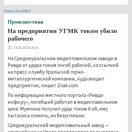
Новости СМИ2
Происшествия
На предприятии УГМК током убило
рабочего
14.03.2018 19:19
На Среднеуральском медеплавильном заводе в
Ревде от удара током погиб рабочий, со ссылкой
на пресс-службу Уральской горно-
металлургической компании, куда входит
предприятие, пишет Znak.com.
По информации местного портала «Ревда-
инфо.ру», погибший работал в медеплавильном
цехе. Мужчина получил удар током 6 кВ, ему
пытались помочь, но безуспешно.
Среднеуральский медеплавильный завод —
крупнейшее на Урале предприятие по выплавке