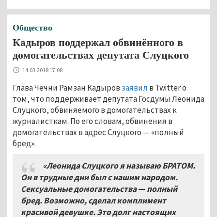
Общество
Кадыров поддержал обвинённого в
домогательствах депутата Слуцкого
14.03.2018 17:08
Глава Чечни Рамзан Кадыров
заявил
в Twitter о
том, что поддерживает депутата Госдумы Леонида
Слуцкого, обвиняемого в домогательствах к
журналисткам. По его словам, обвинения в
домогательствах в адрес Слуцкого — «полный
бред».
«Леонида Слуцкого я называю БРАТОМ.
Он в трудные дни был с нашим народом.
Сексуальные домогательства
—
полный
бред. Возможно, сделал комплимент
красивой девушке. Это долг настоящих