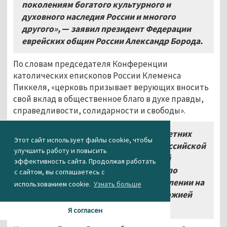
поколениям богатого культурного и
духовного наследия России и многого
другого»,
—
заявил президент Федерации
еврейских общин России Александр Борода.
По словам председателя Конференции
католических епископов России Клеменса
Пиккеля, «церковь призывает верующих вносить
свой вклад в общественное благо в духе правды,
справедливости, солидарности и свободы».
«Призываю всех совершеннолетних
Этот сайт использует файлы cookie, чтобы
верующих католиков
—
граждан Российской
улучшить работу и повысить
Федерации исполнить 18
марта свой
эффективность сайта. Продолжая работать
гражданский долг и сделать выбор по
с сайтом, вы соглашаетесь с
совести»,
—
отметил Пеккель в заявлении на
использованием cookie.
Узнать больше
сайте католической архиепархии Божией
Матери в Москве.
Я согласен