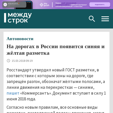
Togg
navig
Автоновости
На дорогах в России появится синяя и
жёлтая разметка
15.03.2018 09:19
Росстандарт утвердил новый ГОСТ разметки, в
соответствии с которым зоны на дороге, где
запрещён разгон, обозначат жёлтыми полосами, а
линии движения на перекрестках — синими,
пишет
«Коммерсантъ». Документ вступает в силу 1
июня 2018 года.
Согласно новым правилам, все основные виды
разметки, разделяющей полосы движения, могут