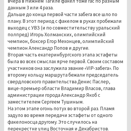
вчера в Нижнем Тагиле факел тоже гас по разным
данным 3 или 4 раза.
Дальше до конца первой части забега все шло по
плану. В этот период с факелом в руках пробежали
выходец с УВЗ (и по совместительству уральский
полпред) Игорь Холманских, олимпийский
чемпион, боксер Егор Мехонцев, олимпийский
чемпион Александр Попов и другие.
Вторая часть екатеринбургского этапа эстафеты
была во всех смыслах ярче первой. Своим составом
участников она заслужила звание «VIP-забега». По
второму кольцу маршрута бежали председатель
свердловского правительства Денис Паслер,
вице-премьер области Владимир Власов, глава
администрации города Александр Якоб с
заместителем Сергеем Тушиным.
На этом этапе огонь потух во второй раз. Пламя
задуло во время передачи эстафеты от одного
факелоносца другому. Это случилось на
перекрестке улиц Восточная и Декабристов.