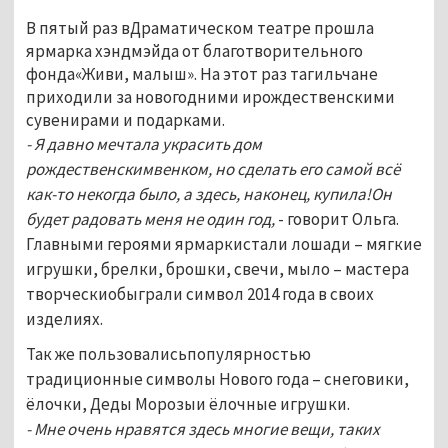
В пятый раз вДраматическом театре прошла
ярмарка хэндмэйда от благотворительного
фонда«Живи, малыш». На этот раз тагильчане
приходили за новогодними ирождественскими
сувенирами и подарками.
- Я давно мечтала украсить дом
рождественскимвенком, но сделать его самой всё
как-то некогда было, а здесь, наконец, купила!Он
будет радовать меня не один год,
- говорит Ольга.
Главными героями ярмаркистали лошади – мягкие
игрушки, брелки, брошки, свечи, мыло – мастера
творческиобыграли символ 2014 года в своих
изделиях.
Так же пользовалисьпопулярностью
традиционные символы Нового года – снеговики,
ёлочки, Деды Морозыи ёлочные игрушки.
- Мне очень нравятся здесь многие вещи, таких