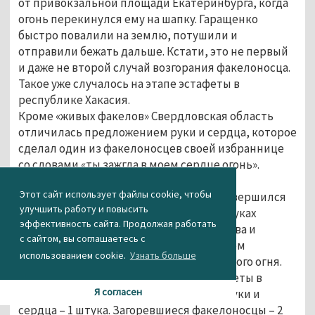
от привокзальной площади Екатеринбурга, когда
огонь перекинулся ему на шапку. Гаращенко
быстро повалили на землю, потушили и
отправили бежать дальше. Кстати, это не первый
и даже не второй случай возгорания факелоносца.
Такое уже случалось на этапе эстафеты в
республике Хакасия.
Кроме «живых факелов» Свердловская область
отличилась предложением руки и сердца, которое
сделал один из факелоносцев своей избраннице
со словами «ты зажгла в моем сердце огонь».
Девушка, конечно, согласилась.
Этот сайт использует файлы cookie, чтобы
Этап эстафеты огня в Екатеринбурге завершился
улучшить работу и повысить
на сцене возле УрФУ. Туда с факелом в руках
эффективность сайта. Продолжая работать
прибежала легкоатлетка Ольга Котлярова и
с сайтом, вы соглашаетесь с
вместе с губернатором области Евгением
использованием cookie.
Узнать больше
Куйвашевым подожгла чашу Олимпийского огня.
Подведем промежуточные итоги эстафеты в
Я согласен
Свердловской области. Предложение руки и
сердца – 1 штука. Загоревшиеся факелоносцы – 2