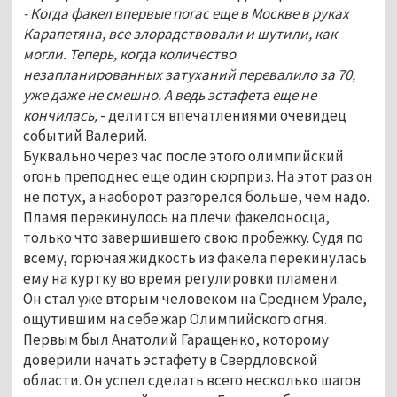
- Когда факел впервые погас еще в Москве в руках
Карапетяна, все злорадствовали и шутили, как
могли. Теперь, когда количество
незапланированных затуханий перевалило за 70,
уже даже не смешно. А ведь эстафета еще не
кончилась,
- делится впечатлениями очевидец
событий Валерий.
Буквально через час после этого олимпийский
огонь преподнес еще один сюрприз. На этот раз он
не потух, а наоборот разгорелся больше, чем надо.
Пламя перекинулось на плечи факелоносца,
только что завершившего свою пробежку. Судя по
всему, горючая жидкость из факела перекинулась
ему на куртку во время регулировки пламени.
Он стал уже вторым человеком на Среднем Урале,
ощутившим на себе жар Олимпийского огня.
Первым был Анатолий Гаращенко, которому
доверили начать эстафету в Свердловской
области. Он успел сделать всего несколько шагов