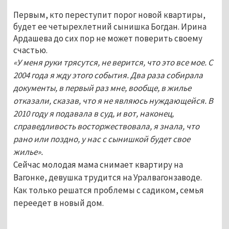
Первым, кто переступит порог новой квартиры,
будет ее четырехлетний сынишка Богдан. Ирина
Ардашева до сих пор не может поверить своему
счастью.
«У меня руки трясутся, не верится, что это все мое. С
2004 года я жду этого события. Два раза собирала
документы, в первый раз мне, вообще, в жилье
отказали, сказав, что я не являюсь нуждающейся. В
2010 году я подавала в суд, и вот, наконец,
справедливость восторжествовала, я знала, что
рано или поздно, у нас с сынишкой будет свое
жилье».
Сейчас молодая мама снимает квартиру на
Вагонке, девушка трудится на Уралвагонзаводе.
Как только решатся проблемы с садиком, семья
переедет в новый дом.