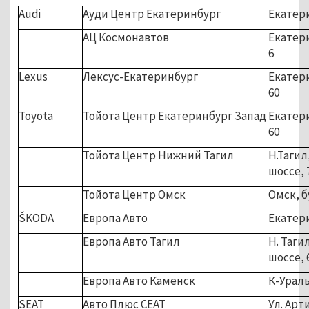
Audi
Ауди Центр Екатеринбург
Екатери
АЦ Космонавтов
Екатери
6
Lexus
Лексус-Екатеринбург
Екатери
60
Toyota
Тойота Центр Екатеринбург Запад
Екатери
60
Тойота Центр Нижний Тагил
Н.Таги
шоссе, 
Тойота Центр Омск
Омск, б
ŠKODA
Европа Авто
Екатери
Европа Авто Тагил
Н. Таги
шоссе, 
Европа Авто Каменск
К-Ураль
SEAT
Авто Плюс СЕАТ
Ул. Арт