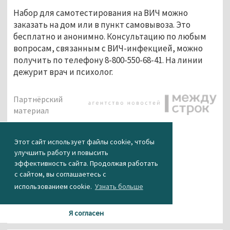
Набор для самотестирования на ВИЧ можно
заказать на дом или в пункт самовывоза. Это
бесплатно и анонимно. Консультацию по любым
вопросам, связанным с ВИЧ-инфекцией, можно
получить по телефону 8-800-550-68-41. На линии
дежурит врач и психолог.
Партнёрский
материал
КАК ВАМ НОВОСТЬ?
Этот сайт использует файлы cookie, чтобы
улучшить работу и повысить
0
0
0
0
0
эффективность сайта. Продолжая работать
с сайтом, вы соглашаетесь с
использованием cookie.
Узнать больше
Я согласен