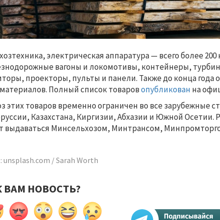
хозтехника, электрическая аппаратура — всего более 200
знодорожные вагоны и локомотивы, контейнеры, турбины
торы, проекторы, пульты и панели. Также до конца года
материалов. Полный список товаров
опубликован
на офи
з этих товаров временно ограничен во все зарубежные с
руссии, Казахстана, Киргизии, Абхазии и Южной Осетии. 
т выдаваться Минсельхозом, Минтрансом, Минпромторг
: unsplash.com / Sarah Worth
К ВАМ НОВОСТЬ?