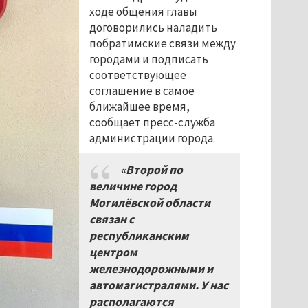
ходе общения главы
договорились наладить
побратимские связи между
городами и подписать
соответствующее
соглашение в самое
ближайшее время,
сообщает пресс-служба
администрации города.
«Второй по
величине город
Могилёвской области
связан с
республиканским
центром
железнодорожными и
автомагистралями. У нас
располагаются