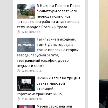
заявили, что их дочь в палате
В Нижнем Тагиле в Парке
покусала бельевая вошь
скульптуры советского
06.08.2026 13:02
периода появились
четыре новых работы из металла на
В Нижнем Тагиле на три
тему народов России и Урала
дня запретят
электросамокаты
07.08.2026 18:23
06.08.2026 11:41
Тагильские выходные,
топ-8: День города, а
«Я уверен, это бельевая
также пироги на старом
вошь». Родители 10-
заводе, парусная регата,
летней девочки
театральный марафон, древо
пожаловались на кровососущих
ведьмы и салют
паразитов, которые искусали их
ребёнка в детской больнице
07.08.2026 15:56
Нижнего Тагила
Нижний Тагил на три дня
05.08.2026 17:59
станет мировой
столицей
Директора уральского
короткометражного кино
предприятия по
производству дронов
05.08.2026 13:20
«Упырь» подорвали в автомобиле
Мэрия раскрыла имя