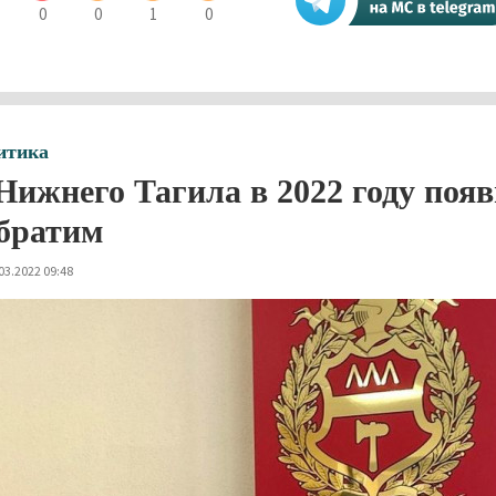
0
0
1
0
итика
Нижнего Тагила в 2022 году появ
братим
03.2022 09:48