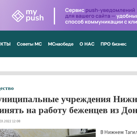
ЕКТЫ
Советы МС
МСнаобеде
О НАС
ПРО бизнес
ество
ниципальные учреждения Нижне
инять на работу беженцев из Дон
03.2022 12:08
В Нижнем Тагил