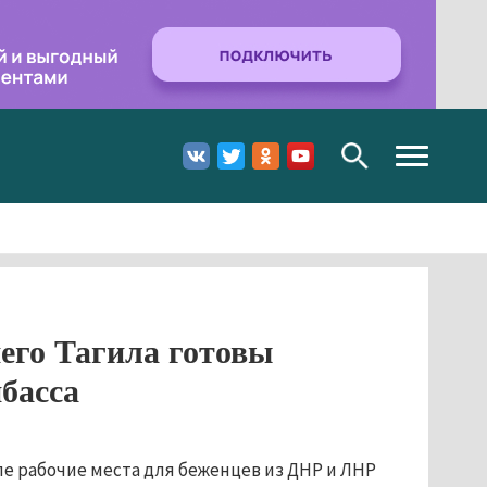
Toggle
navigation
го Тагила готовы
басса
е рабочие места для беженцев из ДНР и ЛНР