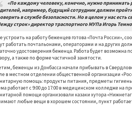
«По каждому человеку, конечно, нужно принимать р
дителей, например, будущий сотрудник должен пройти
оверить в службе безопасности. Но в целом у нас есть 
ежду строк» директор траспортного МУПа Игорь Темно
е устроить на работу беженцев готова «Почта России», с
ут работать почтальонами, операторами и на других дол
аточно удостоверения беженца. Работа будет возможна п
вору, а также по форме частичной занятости.
тим, беженцы из Донбасса начали прибывать в Свердлов
ле в местном отделении общественной организации «Рос
нитарную помощь: продукты питания, предметы гигиены 
ма работает с 9:00 до 17:00 в медицинском колледже на пр
нитарной помощи организовали казаки хутора «Нижнетаги
имают любые вещи в хорошем состоянии, пункт работает е