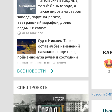
Тагильские выходные,
...
топ-8: День города, а
также пироги на старом
заводе, парусная регата,
театральный марафон, древо
ведьмы и салют
07.08.2026 15:56
Суд в Нижнем Тагиле
оставил без изменений
КА
наказание водителю,
пойманному за рулём в состоянии
наркотического опьянения
07.08.2026 15:35
ВСЕ НОВОСТИ
3
Пять человек погибли в
ДТП под Екатеринбургом
СПЕЦПРОЕКТЫ
07.08.2026 14:24
Новости СМ
Тагильские спасатели
проникли в квартиру
через балкон, чтобы
Пол