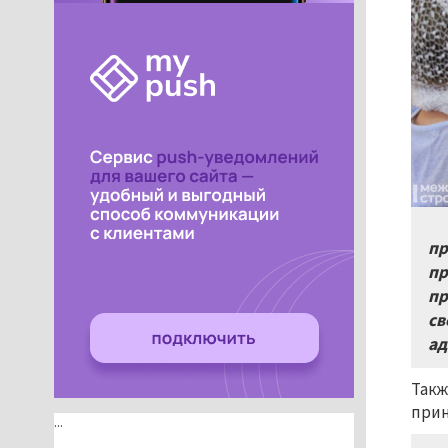
пр
пр
пр
св
ад
Такж
прин
...