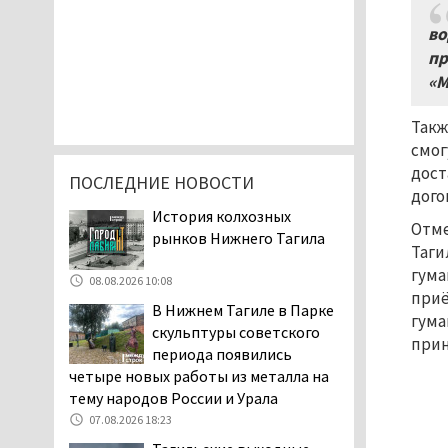
во
пр
«М
Такж
смог
дост
ПОСЛЕДНИЕ НОВОСТИ
дого
История колхозных
Отме
рынков Нижнего Тагила
Таги
гума
08.08.2026 10:08
приё
В Нижнем Тагиле в Парке
гума
скульптуры советского
прин
периода появились
четыре новых работы из металла на
тему народов России и Урала
07.08.2026 18:23