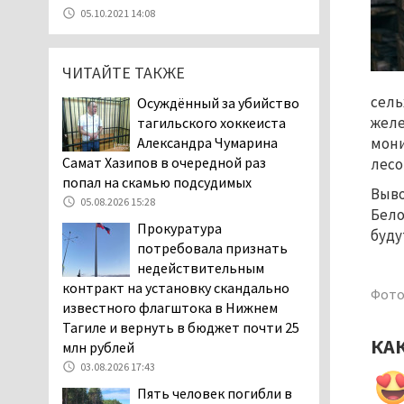
уголовное дело о
05.10.2021 14:08
мошенничестве при
строительстве ИЖС в Нижнем
Тагиле
ЧИТАЙТЕ ТАКЖЕ
07.08.2026 11:47
сель
Осуждённый за убийство
Екатеринбург подвергся
желе
тагильского хоккеиста
атаке БПЛА, восемь из
Александра Чумарина
мони
них были сбиты, три
Самат Хазипов в очередной раз
лесо
упали на крышу логистического
попал на скамью подсудимых
Выво
центра
05.08.2026 15:28
Бело
07.08.2026 11:28
Прокуратура
буду
Тагильские спасатели
потребовала признать
помогли заблудившемуся
недействительным
в лесу мужчине найти
контракт на установку скандально
Фото
дорогу домой
известного флагштока в Нижнем
06.08.2026 16:28
Тагиле и вернуть в бюджет почти 25
КА
млн рублей
Прокуратура
Дзержинского района
03.08.2026 17:43
Нижнего Тагила
Пять человек погибли в