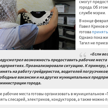
смогут предос
города. Об этом
службе мэрии.
В конце февра
Павел Креков о
готова
принять
Однако пока ж
Тагил не приез
«Если во
едусмотрел возможность предоставить рабочие места
едприятиях. Проанализировали ситуацию. К примеру,
инять на работу грейдеристов, водителей погрузчиков,
ободные вакансии и на других муниципальных предпри
министрации города.
е рабочие места готовы организовать в муниципальном «Т
ять слесарей, электриков, кондукторов, а также можно п