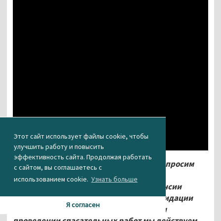
Этот сайт использует файлы cookie, чтобы
улучшить работу и повысить
эффективность сайта. Продолжая работать
«Уважаемый Владимир Владимирович, просим
с сайтом, вы соглашаетесь с
Вас рассмотреть наше обращение об
использованием cookie.
Узнать больше
установлении досрочной страховой пенсии
муниципальным спасателям. При ликвидации
Я согласен
последствий чрезвычайных ситуаций и
проведении спасательных работ мы действуем