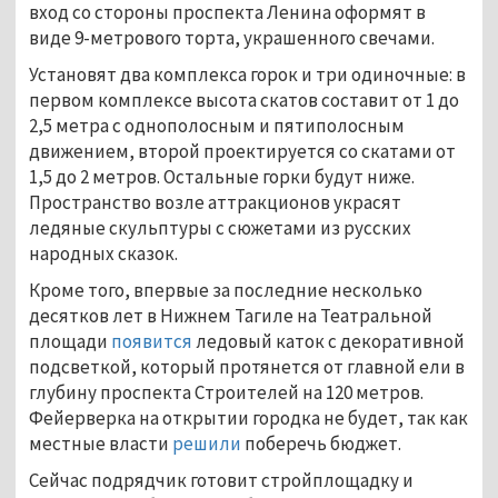
вход со стороны проспекта Ленина оформят в
виде 9-метрового торта, украшенного свечами.
Установят два комплекса горок и три одиночные: в
первом комплексе высота скатов составит от 1 до
2,5 метра с однополосным и пятиполосным
движением, второй проектируется со скатами от
1,5 до 2 метров. Остальные горки будут ниже.
Пространство возле аттракционов украсят
ледяные скульптуры с сюжетами из русских
народных сказок.
Кроме того, впервые за последние несколько
десятков лет в Нижнем Тагиле на Театральной
площади
появится
ледовый каток с декоративной
подсветкой, который протянется от главной ели в
глубину проспекта Строителей на 120 метров.
Фейерверка на открытии городка не будет, так как
местные власти
решили
поберечь бюджет.
Сейчас подрядчик готовит стройплощадку и