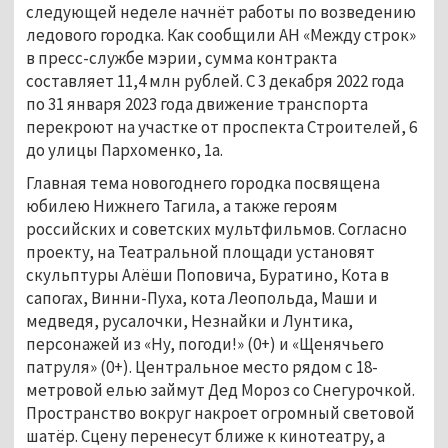
следующей неделе начнёт работы по возведению
ледового городка. Как сообщили АН «Между строк»
в пресс-службе мэрии, сумма контракта
составляет 11,4 млн рублей. С 3 декабря 2022 года
по 31 января 2023 года движение транспорта
перекроют на участке от проспекта Строителей, 6
до улицы Пархоменко, 1а.
Главная тема новогоднего городка посвящена
юбилею Нижнего Тагила, а также героям
российских и советских мультфильмов. Согласно
проекту, на Театральной площади установят
скульптуры Алёши Поповича, Буратино, Кота в
сапогах, Винни-Пуха, кота Леопольда, Маши и
медведя, русалочки, Незнайки и Лунтика,
персонажей из «Ну, погоди!» (0+) и «Щенячьего
патруля» (0+). Центральное место рядом с 18-
метровой елью займут Дед Мороз со Снегурочкой.
Пространство вокруг накроет огромный световой
шатёр. Сцену перенесут ближе к кинотеатру, а