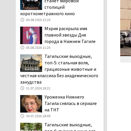
станет мировой
затяжную, бессмысленную и
столицей
беспощадную «психологическую
короткометражного кино
войну»
05.08.2026 13:20
04.08.2026 12:30
Мэрия раскрыла имя
В Нижнем Тагиле после
главной звезды Дня
вмешательства
города в Нижнем Тагиле
прокуратуры четыре
05.08.2026 11:26
многоквартирных дома признаны
Тагильские выходные,
аварийными и подлежащими сносу
топ-5: стальная воля,
04.08.2026 12:19
грациозные животные и
В России хотят ввести
честная классика без академического
обязательное
занудства
уведомление водителей
31.07.2026 18:22
об эвакуации автомобиля через
Уроженка Нижнего
портал «Госуслуги»
Тагила снялась в сериале
04.08.2026 12:17
на ТНТ
Тагильские коммунисты
30.07.2026 18:09
выдвинули своих
Тагильские выходные,
кандидатов на выборах в