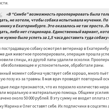
сти.
«В “Симбе” возможность прооперировать была толь
ать, не хотели, чтобы собака испытывала мучения. По
инику в Екатеринбурге. Это оказалось не так просто. Л
ать, либо нет стационара. Единственный вариант, кот
м нужно было успеть за 1,5
часа доставить туда собаку
я пострадавшую собаку осмотрел ветеринар в Екатеринбу
 же дня животное прооперировали, операция прошла усп
новили спицы, из другой лапы удалили осколки. Проопе
 обезболивающее и успокоительное, обработали раны.
анный момент собачка чувствует себя хорошо, много пьёт,
ую позу из-за травмы. 8 мая врач проведёт повторный о
дые люди признаются, что их поразило количество нера
али моральную и материальную помощь. Общими усилиям
ачено около 50 000 рублей. В эту сумму не входит оплата 
ку Марина и Олег оставят себе. Их подписчики в соцсетях