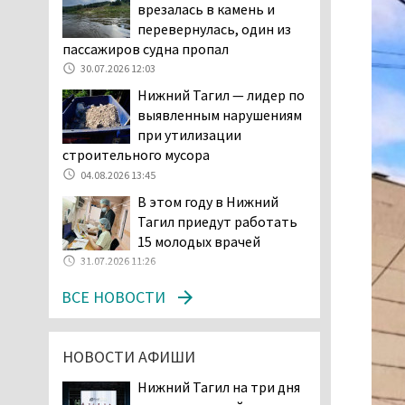
врезалась в камень и
04.08.2026 16:53
перевернулась, один из
Отлавливать собак в
пассажиров судна пропал
Нижнем Тагиле будут
30.07.2026 12:03
«дорожники»
Нижний Тагил — лидер по
04.08.2026 15:26
выявленным нарушениям
На фоне острой нехватки
при утилизации
полицейских в Нижнем
строительного мусора
Тагиле растёт
04.08.2026 13:45
подростковая преступность
В этом году в Нижний
04.08.2026 14:58
Тагил приедут работать
Нижний Тагил — лидер по
15 молодых врачей
выявленным нарушениям
31.07.2026 11:26
при утилизации
ВСЕ НОВОСТИ
строительного мусора
04.08.2026 13:45
Как достать соседа-
НОВОСТИ АФИШИ
полицейского. В Нижнем
Тагиле жильцы частного
Нижний Тагил на три дня
сектора ведут между собой