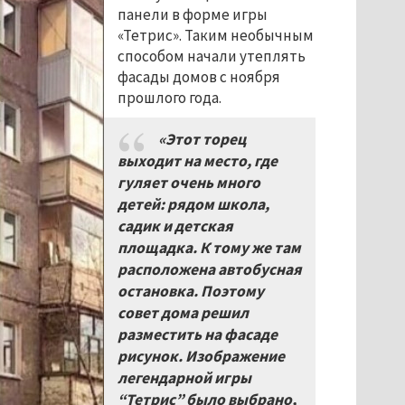
панели в форме игры
«Тетрис». Таким необычным
способом начали утеплять
фасады домов с ноября
прошлого года.
«Этот торец
выходит на место, где
гуляет очень много
детей: рядом школа,
садик и детская
площадка. К тому же там
расположена автобусная
остановка. Поэтому
совет дома решил
разместить на фасаде
рисунок. Изображение
легендарной игры
“Тетрис” было выбрано,