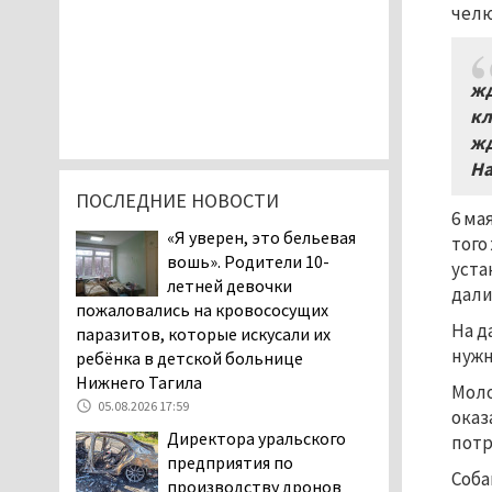
челю
жд
кл
жд
На
ПОСЛЕДНИЕ НОВОСТИ
6 ма
«Я уверен, это бельевая
того
вошь». Родители 10-
уста
летней девочки
дали
пожаловались на кровососущих
На д
паразитов, которые искусали их
нужн
ребёнка в детской больнице
Нижнего Тагила
Моло
05.08.2026 17:59
оказ
Директора уральского
потр
предприятия по
Соба
производству дронов