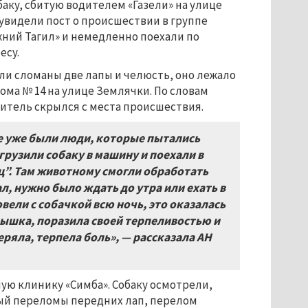
обаку, сбитую водителем «Газели» на улице
увидели пост о происшествии в группе
ний Тагил» и немедленно поехали по
есу.
ли сломаны две лапы и челюсть, оно лежало
дома № 14 на улице Землячки. По словам
итель скрылся с места происшествия.
е уже были люди, которые пытались
грузили собаку в машину и поехали в
”. Там животному смогли обработать
л, нужно было ждать до утра или ехать в
ели с собачкой всю ночь, это оказалась
лышка, поразила своей терпеливостью и
еряла, терпела боль», — рассказала АН
ную клинику «Симба». Собаку осмотрели,
тый переломы передних лап, перелом