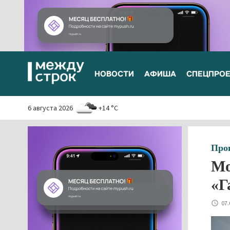
НОВОСТИ
АФИША
СПЕЦПРО
6 августа 2026
+14 °C
Про
Мо
«Г
07.