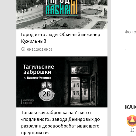
проверит прокуратура (ВИДЕО)
05.08.2026 14:40
На водоёмах
Свердловской области с
начала купального сезона
Фото
​​​​​​​Город и его люди. Обычный инженер
погиб 21 человек
Кужильный
05.08.2026 14:05
...
09.10.2021 09:05
Нижний Тагил на три дня
станет мировой
столицей
короткометражного кино
05.08.2026 13:20
Мэрия раскрыла имя
главной звезды Дня
города в Нижнем Тагиле
КА
05.08.2026 11:26
Тагильская заброшка на Утке: от
В Нижнем Тагиле
«подливного» завода Демидовых до
разыскивают 45-летнего
развалин деревообрабатывающего
15
Виталия Говорухина
предприятия