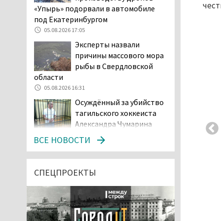
чест
«Упырь» подорвали в автомобиле
под Екатеринбургом
05.08.2026 17:05
Эксперты назвали
причины массового мора
рыбы в Свердловской
области
05.08.2026 16:31
Осуждённый за убийство
тагильского хоккеиста
Александра Чумарина
Самат Хазипов в очередной раз
ВСЕ НОВОСТИ
попал на скамью подсудимых
05.08.2026 15:28
Уральского депутата
СПЕЦПРОЕКТЫ
Госдумы Ильтякова,
назвавшего незамужних
женщин неполноценными людьми, а
неженатых мужчин — инвалидами,