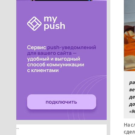
ра
ве
де
до
«М
На с
...
сдел