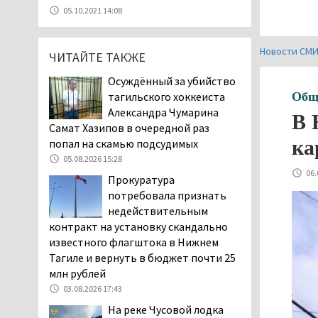
05.08.2026 11:10
05.10.2021 14:08
Во втором квартале
текущего года
Новости СМ
ЧИТАЙТЕ ТАКЖЕ
мошенники украли у
клиентов российских банков 7,4 млрд
Осуждённый за убийство
рублей
тагильского хоккеиста
Общ
05.08.2026 10:58
Александра Чумарина
В 
Жителей центра Нижнего
Самат Хазипов в очередной раз
Тагила напугала система
ка
попал на скамью подсудимых
оповещения о
05.08.2026 15:28
заложенной бомбе
06.
Прокуратура
04.08.2026 17:57
потребовала признать
«Выезжать на круговое
недействительным
движение здесь очень
контракт на установку скандально
опасно: машин, которые
известного флагштока в Нижнем
надо пропускать, почти не видно».
Тагиле и вернуть в бюджет почти 25
Тагильчане пожаловались на плохой
млн рублей
обзор из-за высокой травы у дороги
03.08.2026 17:43
на перекрёстке улиц Серова и
На реке Чусовой лодка
Первомайской