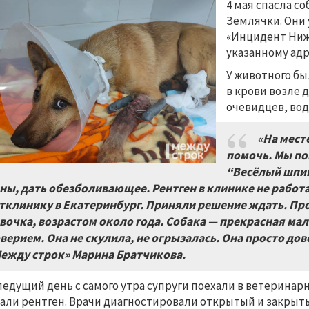
4 мая спасла с
Землячки. Они 
«Инцидент Ниж
указанному адр
У животного бы
в крови возле 
очевидцев, вод
«На мест
помочь. Мы по
“Весёлый шпиц
ны, дать обезболивающее. Рентген в клинике не работа
тклинику в Екатеринбург. Приняли решение ждать. Пров
вочка, возрастом около года. Собака — прекрасная ма
верием. Она не скулила, не огрызалась. Она просто дов
ежду строк» Марина Братчикова.
ледущий день с самого утра супруги поехали в ветеринар
али рентген. Врачи диагностировали открытый и закры