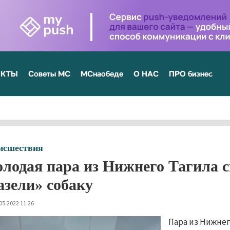
ЕКТЫ
Советы МС
МСнаобеде
О НАС
ПРО бизнес
исшествия
лодая пара из Нижнего Тагила с
азели» собаку
05.2022 11:26
Пара из Нижнег