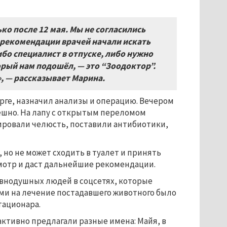
ко после 12
мая. Мы не согласились
 рекомендации врачей начали искать
ибо специалист в отпуске, либо нужно
орый нам подошёл, — это “Зоодоктор”.
», — рассказывает Марина.
рге, назначил анализы и операцию. Вечером
ешно. На лапу с открытым переломом
рировали челюсть, поставили антибиотики,
 но не может сходить в туалет и принять
смотр и даст дальнейшие рекомендации.
внодушных людей в соцсетях, которые
и на лечение постадавшего животного было
стационара.
 активно предлагали разные имена: Майя, в