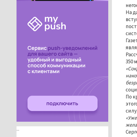
него
На д
всту
пост
сист
Газе
явля
Расс
350 
«Сок
нако
безр
соци
По к
этог
силу,
«Уже
жела
...
Серг