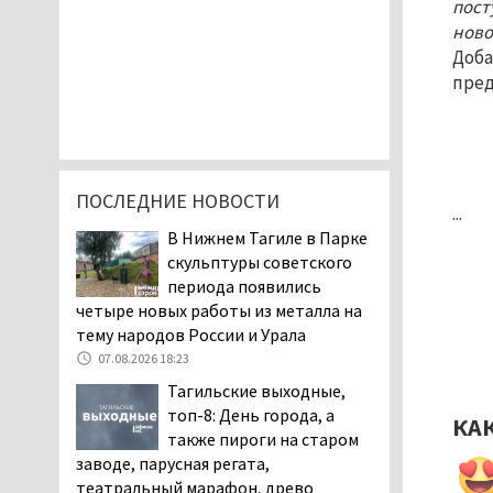
пост
ново
Доба
пред
ПОСЛЕДНИЕ НОВОСТИ
...
В Нижнем Тагиле в Парке
скульптуры советского
периода появились
четыре новых работы из металла на
тему народов России и Урала
07.08.2026 18:23
Тагильские выходные,
топ-8: День города, а
КА
также пироги на старом
заводе, парусная регата,
театральный марафон, древо