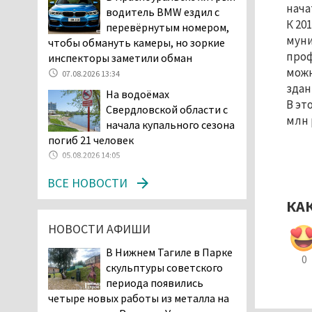
Двое детей пострадали
нача
водитель BMW ездил с
при сходе трамвая с
К 20
перевёрнутым номером,
рельсов в Нижнем Тагиле
муни
чтобы обмануть камеры, но зоркие
06.08.2026 14:25
проф
инспекторы заметили обман
Правительство РФ
можн
07.08.2026 13:34
разрешило производство
здан
На водоёмах
и продажу бензина класса
В эт
Свердловской области с
«Евро-2», в котором содержание
млн 
начала купального сезона
серы в 10 раз выше, чем в топливе
погиб 21 человек
«Евро-5». Это опасно для здоровья и
05.08.2026 14:05
повышает износ автомобиля
06.08.2026 13:53
ВСЕ НОВОСТИ
В Детской городской
КА
больнице № 3 Нижнего
НОВОСТИ АФИШИ
Тагила опровергли
обвинения родителей, которые
В Нижнем Тагиле в Парке
заявили, что их дочь в палате
0
скульптуры советского
покусала бельевая вошь
периода появились
06.08.2026 13:02
четыре новых работы из металла на
В Нижнем Тагиле на три