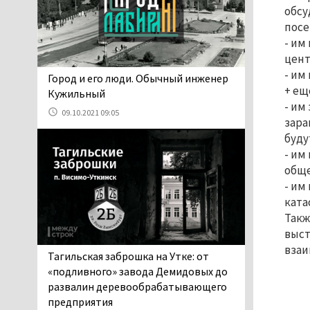
перевёрнутым номером,
обсу
чтобы обмануть камеры, но зоркие
посе
инспекторы заметили обман
- им
07.08.2026 13:34
цент
- им
Сотрудница ПВЗ в
​​​​​​​Город и его люди. Обычный инженер
+ ещ
Нижнем Тагиле украла
Кужильный
- им
ювелирку из заказов на
09.10.2021 09:05
240 тысяч рублей
зара
буду
07.08.2026 13:18
- им
В Нижнем Тагиле в День
обще
города перекроют
- им
центральные улицы и
ката
ограничат парковку
Такж
07.08.2026 12:57
выст
В суд направлено
взаи
уголовное дело о
Тагильская заброшка на Утке: от
мошенничестве при
«подливного» завода Демидовых до
строительстве ИЖС в Нижнем
развалин деревообрабатывающего
Тагиле
предприятия