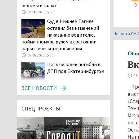
0
ведьмы и салют
07.08.2026 15:56
Суд в Нижнем Тагиле
оставил без изменений
Новости СМ
наказание водителю,
пойманному за рулём в состоянии
наркотического опьянения
Общ
07.08.2026 15:35
Вк
Пять человек погибли в
ДТП под Екатеринбургом
18.
07.08.2026 14:24
Тр
ВСЕ НОВОСТИ
Тагильские спасатели
выст
проникли в квартиру
«Ста
через балкон, чтобы
СПЕЦПРОЕКТЫ
Тем 
помочь пенсионерке
Межд
07.08.2026 14:20
посе
Оста
В Красноуральске хитрый
На п
водитель BMW ездил с