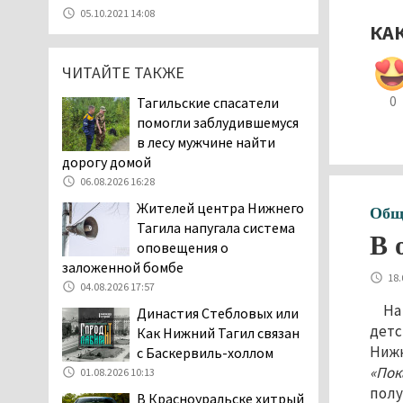
07.08.2026 11:47
05.10.2021 14:08
КА
Екатеринбург подвергся
атаке БПЛА, восемь из
ЧИТАЙТЕ ТАКЖЕ
них были сбиты, три
упали на крышу логистического
0
Тагильские спасатели
центра
помогли заблудившемуся
07.08.2026 11:28
в лесу мужчине найти
Тагильские спасатели
дорогу домой
помогли заблудившемуся
06.08.2026 16:28
в лесу мужчине найти
Жителей центра Нижнего
Общ
дорогу домой
Тагила напугала система
06.08.2026 16:28
В 
оповещения о
Прокуратура
заложенной бомбе
18.
Дзержинского района
04.08.2026 17:57
Нижнего Тагила
На
Династия Стебловых или
возбудила административное дело в
детс
Как Нижний Тагил связан
отношении «Водоканала-НТ» из-за
Нижн
с Баскервиль-холлом
отсутствия холодной воды
«Пок
01.08.2026 10:13
06.08.2026 15:42
полу
В Красноуральске хитрый