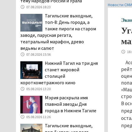
тему народов России и Урала
Новости СМ
дня запретят
07.08.2026 18:23
электросамокаты
Тагильские выходные,
06.08.2026 11:41
Эко
топ-8: День города, а
«Я уверен, это бельевая
также пироги на старом
Уг
вошь». Родители 10-
заводе, парусная регата,
ма
летней девочки
театральный марафон, древо
пожаловались на кровососущих
ведьмы и салют
18.
паразитов, которые искусали их
07.08.2026 15:56
ребёнка в детской больнице
Ас
Нижний Тагил на три дня
Нижнего Тагила
рейт
станет мировой
05.08.2026 17:59
оцен
столицей
Директора уральского
короткометражного кино
попа
предприятия по
«Маш
05.08.2026 13:20
производству дронов
стро
Мэрия раскрыла имя
«Упырь» подорвали в автомобиле
В ос
главной звезды Дня
под Екатеринбургом
города в Нижнем Тагиле
пред
05.08.2026 17:05
05.08.2026 11:26
оста
Эксперты назвали
пред
Тагильские выходные,
причины массового мора