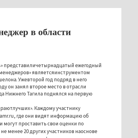
неджер в области
ъ» представиличетырнадцатый ежегодный
х менеджеров» являетсяинструментом
лона. Ужевторой год подряд в него
оду он занял второе место в отрасли
да Нижнего Тагила поднялся на первую
ираютлучших». Каждому участнику
.amr.ru, где они видят информацию об
 могут проставить свои оценки по
е менее 20 других участников наоснове