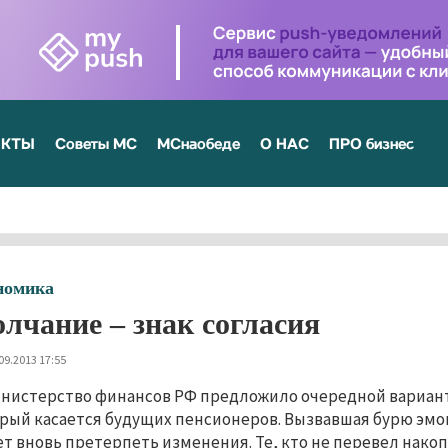
ЕКТЫ
Советы МС
МСнаобеде
О НАС
ПРО бизнес
номика
лчание – знак согласия
09.2013 17:55
нистерство финансов РФ предложило очередной вариант
рый касается будущих пенсионеров. Вызвавшая бурю эмо
т вновь претерпеть изменения. Те, кто не перевел нако