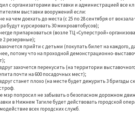
дил с организаторами выставки и администрацией все кл
тителям выставки вооружений если:
 не на чем доехать до места (с 25 по 28 сентября от вокза
ра будут курсировать 30 микроавтобусов);
 негде припарковаться (возле ТЦ «Суперстрой» организов
е 2 резервные);
 захочется прийти с детьми (покупать билет на каждого, 
нее, потому что на проходной демонстрационно-выставо
т);
 вдруг захочется перекусить (на территории выставочног
пита почти на 600 посадочных мест);
 вдруг станет плохо (на месте будет дежурить 3 бригады
строф.
е мэр попросил не забывать о безопасном дорожном движ
авки в Нижнем Тагиле будет действовать городской опе
модействие всех городских служб.