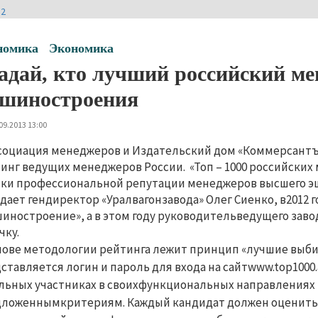
И2
номика
Экономика
адай, кто лучший российский ме
шиностроения
09.2013 13:00
социация менеджеров и Издательский дом «Коммерсант
инг ведущих менеджеров России. «Топ – 1000 российски
ки профессиональной репутации менеджеров высшего эше
дает гендиректор «Уралвагонзавода» Олег Сиенко, в2012 г
иностроение», а в этом году руководительведущего заво
чку.
нове методологии рейтинга лежит принцип «лучшие выб
ставляется логин и пароль для входа на сайтwww.top1000
льных участниках в своихфункциональных направлениях и
ложеннымкритериям. Каждый кандидат должен оценить н