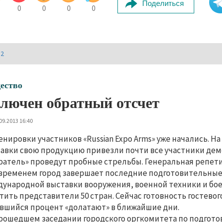
Поделиться
0
0
0
0
И2
ество
лючен обратный отсчет
09.2013 16:40
енировки участников «Russian Expo Arms» уже начались. 
авки свою продукцию привезли почти все участники дем
ратель» проведут пробные стрельбы. Генеральная репети
временем город завершает последние подготовительные
ународной выставки вооружения, военной техники и бое
тить представители 50 стран. Сейчас готовность гостево
вшийся процент «долатают» в ближайшие дни.
рошедшем заседании городского оргкомитета по подготов