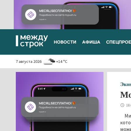
НОВОСТИ
АФИША
СПЕЦПРО
7 августа 2026
+14 °C
Эко
Мо
18.
Ми
кото
може