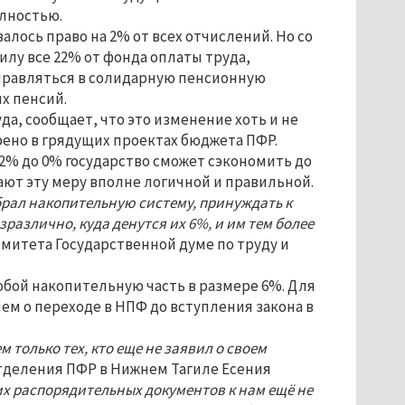
лностью.
алось право на 2% от всех отчислений. Но со
илу все 22% от фонда оплаты труда,
правляться в солидарную пенсионную
их пенсий.
да, сообщает, что это изменение хоть и не
рено в грядущих проектах бюджета ПФР.
 2% до 0% государство сможет сэкономить до
тают эту меру вполне логичной и правильной.
брал накопительную систему, принуждать к
азлично, куда денутся их 6%, и им тем более
комитета Государственной думе по труду и
собой накопительную часть в размере 6%. Для
ем о переходе в НПФ до вступления закона в
 только тех, кто еще не заявил о своем
тделения ПФР в Нижнем Тагиле Есения
ких распорядительных документов к нам ещё не