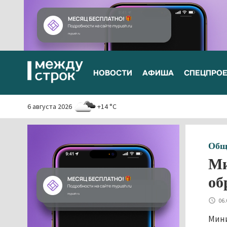
НОВОСТИ
АФИША
СПЕЦПРО
6 августа 2026
+14 °C
Общ
Ми
об
06.
Мини