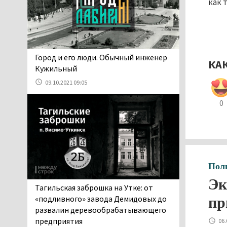
как 
Госдумы Ильтякова,
назвавшего незамужних
женщин неполноценными людьми, а
неженатых мужчин — инвалидами,
проверит прокуратура (ВИДЕО)
​​​​​​​Город и его люди. Обычный инженер
КА
05.08.2026 14:40
Кужильный
На водоёмах
09.10.2021 09:05
Свердловской области с
начала купального сезона
0
погиб 21 человек
05.08.2026 14:05
Нижний Тагил на три дня
станет мировой
столицей
Пол
короткометражного кино
Эк
05.08.2026 13:20
Тагильская заброшка на Утке: от
Мэрия раскрыла имя
«подливного» завода Демидовых до
пр
главной звезды Дня
развалин деревообрабатывающего
города в Нижнем Тагиле
предприятия
06.