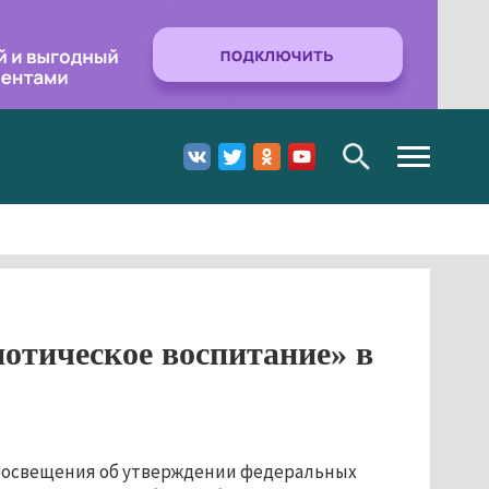
Toggle
navigation
тическое воспитание» в
росвещения об утверждении федеральных