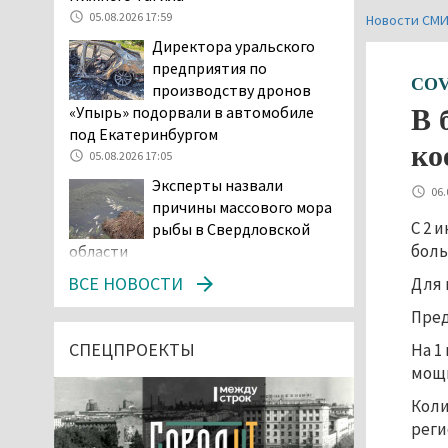
05.08.2026 17:59
Новости СМ
Директора уральского
предприятия по
COV
производству дронов
«Упырь» подорвали в автомобиле
В 
под Екатеринбургом
ко
05.08.2026 17:05
Эксперты назвали
06.
причины массового мора
С 2 
рыбы в Свердловской
боль
области
05.08.2026 16:31
ВСЕ НОВОСТИ
Для 
Осуждённый за убийство
Пред
тагильского хоккеиста
Александра Чумарина
СПЕЦПРОЕКТЫ
На 1
Самат Хазипов в очередной раз
мощн
попал на скамью подсудимых
Коли
05.08.2026 15:28
реги
Уральского депутата