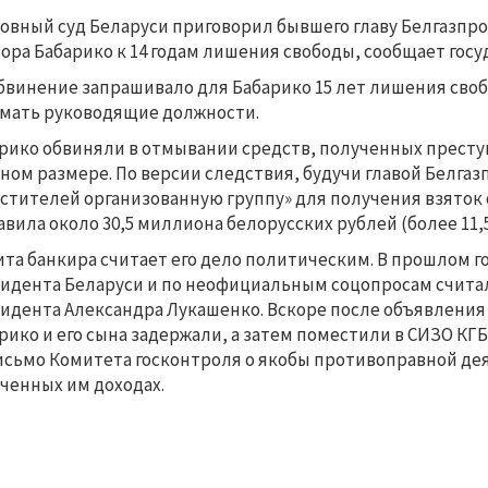
овный суд Беларуси приговорил бывшего главу Белгазпр
ора Бабарико к 14 годам лишения свободы, сообщает госу
бвинение запрашивало для Бабарико 15 лет лишения сво
мать руководящие должности.
рико обвиняли в отмывании средств, полученных преступ
ном размере. По версии следствия, будучи главой Белгаз
стителей организованную группу» для получения взяток 
авила около 30,5 миллиона белорусских рублей (более 11
та банкира считает его дело политическим. В прошлом г
идента Беларуси и по неофициальным соцопросам счит
идента Александра Лукашенко. Вскоре после объявления
рико и его сына задержали, а затем поместили в СИЗО КГБ
исьмо Комитета госконтроля о якобы противоправной де
ченных им доходах.