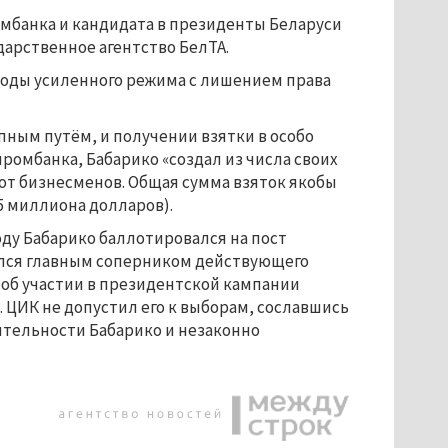
омбанка и кандидата в президенты Беларуси
дарственное агентство БелТА.
боды усиленного режима с лишением права
ным путём, и получении взятки в особо
промбанка, Бабарико «создал из числа своих
от бизнесменов. Общая сумма взяток якобы
,5 миллиона долларов).
оду Бабарико баллотировался на пост
ался главным соперником действующего
 об участии в президентской кампании
. ЦИК не допустил его к выборам, сославшись
ятельности Бабарико и незаконно