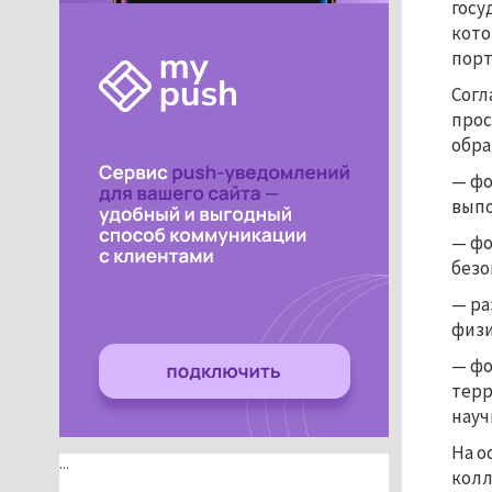
госу
кото
порт
Согл
прос
обра
— фо
выпо
— фо
безо
— ра
физи
— фо
терр
науч
На о
...
колл