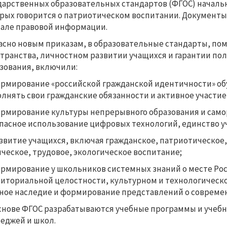
дарственных образовательных стандартов (ФГОС) начальн
рых говорится о патриотическом воспитании. Документ
але правовой информации.
асно новым приказам, в образовательные стандарты, по
транства, личностном развитии учащихся и гарантии пол
зования, включили:
рмирование «российской гражданской идентичности» обу
лнять свои гражданские обязанности и активное участие 
рмирование культуры непрерывного образования и само
пасное использование цифровых технологий, единство у
звитие учащихся, включая гражданское, патриотическое,
ческое, трудовое, экологическое воспитание;
рмирование у школьников системных знаний о месте Росс
иториальной целостности, культурном и технологическо
ное наследие и формирование представлений о современ
снове ФГОС разрабатываются учебные программы и учебни
еджей и школ.