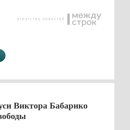
уси Виктора Бабарико
вободы