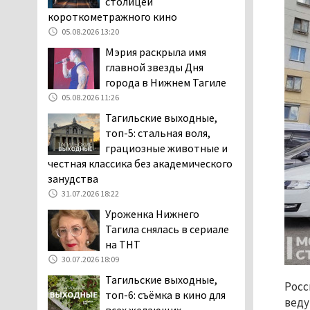
столицей
короткометражного кино
Как достать соседа-
05.08.2026 13:20
полицейского. В Нижнем
Тагиле жильцы частного
Мэрия раскрыла имя
сектора ведут между собой
главной звезды Дня
затяжную, бессмысленную и
города в Нижнем Тагиле
беспощадную «психологическую
05.08.2026 11:26
войну»
Тагильские выходные,
04.08.2026 12:30
топ-5: стальная воля,
В Нижнем Тагиле после
грациозные животные и
вмешательства
честная классика без академического
прокуратуры четыре
занудства
многоквартирных дома признаны
31.07.2026 18:22
аварийными и подлежащими сносу
Уроженка Нижнего
04.08.2026 12:19
Тагила снялась в сериале
В России хотят ввести
на ТНТ
обязательное
30.07.2026 18:09
уведомление водителей
Тагильские выходные,
Росс
об эвакуации автомобиля через
топ-6: съёмка в кино для
веду
портал «Госуслуги»