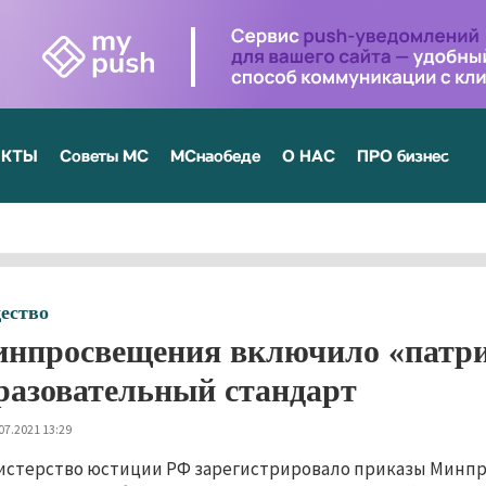
ЕКТЫ
Советы МС
МСнаобеде
О НАС
ПРО бизнес
ество
нпросвещения включило «патрио
разовательный стандарт
07.2021 13:29
стерство юстиции РФ зарегистрировало приказы Минп