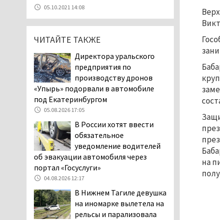
05.08.2026 11:26
05.10.2021 14:08
Верх
В Нижнем Тагиле
Викт
разыскивают 45-летнего
ЧИТАЙТЕ ТАКЖЕ
Госо
Виталия Говорухина
зани
05.08.2026 11:10
Директора уральского
Во втором квартале
Баба
предприятия по
текущего года
производству дронов
круп
мошенники украли у
«Упырь» подорвали в автомобиле
заме
клиентов российских банков 7,4 млрд
под Екатеринбургом
сост
рублей
05.08.2026 17:05
Защи
05.08.2026 10:58
В России хотят ввести
през
Жителей центра Нижнего
обязательное
през
Тагила напугала система
уведомление водителей
Баба
оповещения о
об эвакуации автомобиля через
на п
заложенной бомбе
портал «Госуслуги»
полу
04.08.2026 17:57
04.08.2026 12:17
«Выезжать на круговое
В Нижнем Тагиле девушка
движение здесь очень
на иномарке вылетела на
опасно: машин, которые
рельсы и парализовала