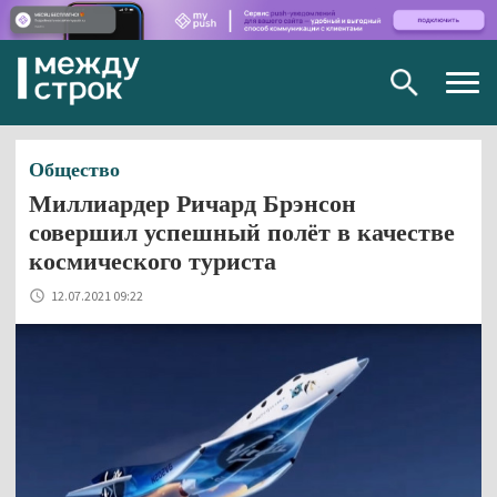
Togg
navig
Общество
Миллиардер Ричард Брэнсон
совершил успешный полёт в качестве
космического туриста
12.07.2021 09:22