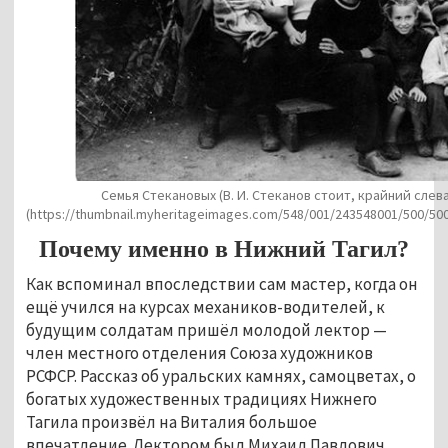
Семья Стекановых (В. И. Стеканов стоит, крайний слев
(https://thumbnail.myheritageimages.com/548/001/243548001/500/5
Почему именно в Нижний Тагил?
Как вспоминал впоследствии сам мастер, когда он
ещё учился на курсах механиков-водителей, к
будущим солдатам пришёл молодой лектор —
член местного отделения Союза художников
РСФСР. Рассказ об уральских камнях, самоцветах, о
богатых художественных традициях Нижнего
Тагила произвёл на Виталия большое
впечатление. Лектором был Михаил Павлович