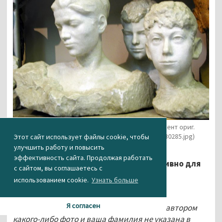
Работы скульптора (фото неизв. авт. / фрагмент ориг.
изображения) (https://ural.aif.ru/pictures/20130285.jpg)​​​
Этот сайт использует файлы cookie, чтобы
улучшить работу и повысить
эффективность сайта. Продолжая работать
(с) 2021. Дмитрий Кужильный эксклюзивно для
с сайтом, вы соглашаетесь с
АН «Между строк»
использованием cookie.
Узнать больше
Я согласен
Уважаемые читатели! Если вы являетесь автором
какого-либо фото и ваша фамилия не указана в