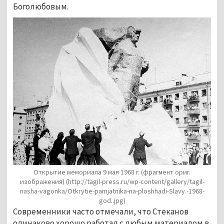
Боголюбовым.
Открытие мемориала 9 мая 1968 г. (фрагмент ориг.
изображения)
(http://tagil-press.ru/wp-content/gallery/tagil-
nasha-vagonka/Otkrytie-pamjatnika-na-ploshhadi-Slavy.-1968-
god..jpg)
Современники часто отмечали, что Стеканов
одинаково хорошо работал с любым материалом в