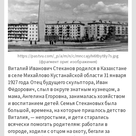
https://pastvu.com/_p/a/m/n/c/mnccajyhi6tbyt8y7s.jpg
(фрагмент ориг. изображения)
Виталий Иванович Стеканов родился в Казахстане
в селе Михайлово Кустанайской области 31 января
1927 года. Отец будущего скульптора, Иван
Фёдорович, слыл в округе знатным кузнецом, а
мама, Ангелина Егоровна, занималась хозяйством
и воспитанием детей. Семья Стекановых была
большой, времена, на которые пришлось детство
Виталия, — непростыми, и дети старались
всячески помогать родителям: работали в
огороде, ходили с отцом на охоту, бегали за