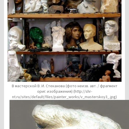
В мастерской В. И. Стеканова (фото неизв. авт. / фрагмент
ориг. изображения)
(http://shr-
nt.ru/sites/default/files/painter_works/v_masterskoy3_.jpg)