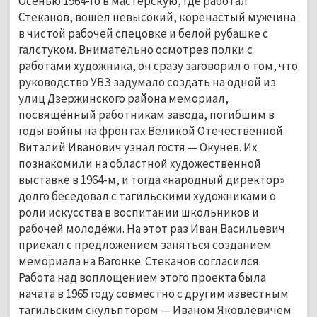
Осенью 1964-го в мастерскую, где работал
Стеканов, вошёл невысокий, коренастый мужчина
в чистой рабочей спецовке и белой рубашке с
галстуком. Внимательно осмотрев полки с
работами художника, он сразу заговорил о том, что
руководство УВЗ задумало создать на одной из
улиц Дзержинского района мемориал,
посвящённый работникам завода, погибшим в
годы войны на фронтах Великой Отечественной.
Виталий Иванович узнал гостя — Окунев. Их
познакомили на областной художественной
выставке в 1964-м, и тогда «народный директор»
долго беседовал с тагильскими художниками о
роли искусства в воспитании школьников и
рабочей молодёжи. На этот раз Иван Васильевич
приехал с предложением заняться созданием
мемориала на Вагонке. Стеканов согласился.
Работа над воплощением этого проекта была
начата в 1965 году совместно с другим известным
тагильским скульптором — Иваном Яковлевичем