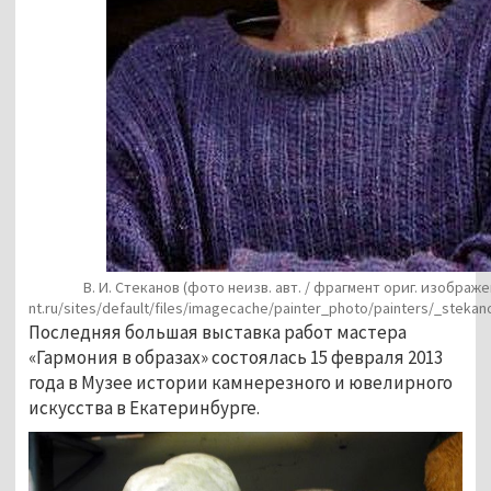
В. И. Стеканов (фото неизв. авт. / фрагмент ориг. изображени
nt.ru/sites/default/files/imagecache/painter_photo/painters/_stekano
Последняя большая выставка работ мастера
«Гармония в образах» состоялась 15 февраля 2013
года в Музее истории камнерезного и ювелирного
искусства в Екатеринбурге.