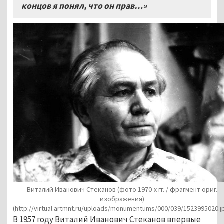
концов я понял, что он прав…»
Виталий Иванович Стеканов (фото 1970-х гг. / фрагмент ориг.
изображения)
(http://virtual.artmnt.ru/uploads/monumentums/000/039/1523995020.j
В 1957 году Виталий Иванович Стеканов впервые