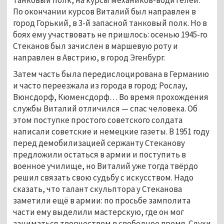
танковый полк, на курсы механиков-водителей.
По окончании курсов Виталий был направлен в
город Горький, в 3-й запасной танковый полк. Но в
боях ему участвовать не пришлось: осенью 1945-го
Стеканов был зачислен в маршевую роту и
направлен в Австрию, в город Эгенбург.
Затем часть была передислоцирована в Германию
и часто переезжала из города в город: Рослау,
Вюнсдорф, Кюменсдорф… Во время прохождения
службы Виталий отличился — спас человека. Об
этом поступке простого советского солдата
написали советские и немецкие газеты. В 1951 году
перед демобилизацией сержанту Стеканову
предложили остаться в армии и поступить в
военное училище, но Виталий уже тогда твёрдо
решил связать свою судьбу с искусством. Надо
сказать, что талант скульптора у Стеканова
заметили ещё в армии: по просьбе замполита
части ему выделили мастерскую, где он мог
заниматься творчеством в свободное время. Слухи