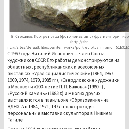
В. Стеканов. Портрет отца (фото неизв. авт. / фрагмент ориг. и
(http://shr-
nt.ru/sites/default/files/painter_works/portret_otca_mramor_51h31h
С 1967 года Виталий Иванович — член Союза
художников СССР. Его работы демонстрируются на
областных, республиканских и всесоюзных
выставках: «Урал социалистический» (1964, 1967,
1969, 1974, 1979, 1985 гг.), «Свердловские художники
в Москве» и «100-летие П. П. Бажова» (1980 г.),
«Русский камень» (1983 г.) и многих других;
выставляются в павильоне «Образование» на
ВДНХ. А в 1964, 1971, 1977 годах проходят
персональные выставки скульптора в Нижнем
Тагиле.