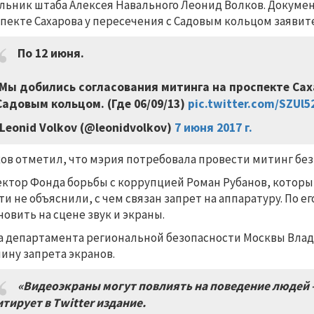
льник штаба Алексея Навального Леонид Волков. Докуме
пекте Сахарова у пересечения с Садовым кольцом заявит
По 12 июня.
 Мы добились согласования митинга на проспекте Сах
Садовым кольцом. (Где 06/09/13)
pic.twitter.com/SZUl
Leonid Volkov (@leonidvolkov)
7 июня 2017 г.
ов отметил, что мэрия потребовала провести митинг без
ктор Фонда борьбы с коррупцией Роман Рубанов, который
ти не объяснили, с чем связан запрет на аппаратуру. По 
новить на сцене звук и экраны.
а департамента региональной безопасности Москвы Влад
ину запрета экранов.
«Видеоэкраны могут повлиять на поведение людей –
тирует в
Twitter
издание.