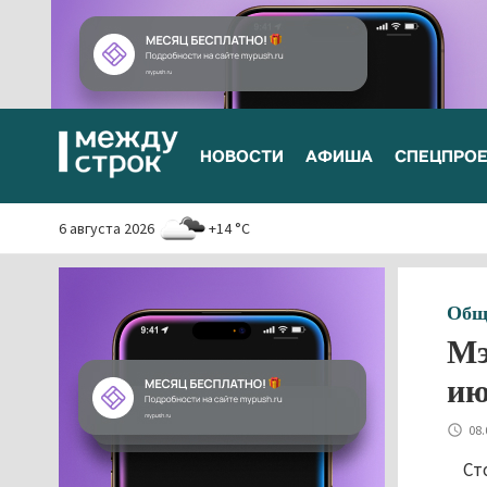
НОВОСТИ
АФИША
СПЕЦПРО
6 августа 2026
+14 °C
Общ
Мэ
ию
08.
Ст