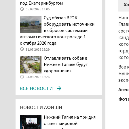
под Екатеринбургом
Ха
04.08.2026 16:53
05.08.2026 17:05
Отлавливать собак в
Напо
Суд обязал ВГОК
Нижнем Тагиле будут
Глав
оборудовать источники
«дорожники»
выбросов системами
сост
04.08.2026 15:26
автоматического контроля до 1
канд
На фоне острой нехватки
октября 2026 года
кото
полицейских в Нижнем
31.07.2026 16:29
горд
Тагиле растёт
кото
Отлавливать собак в
подростковая преступность
Нижнем Тагиле будут
Все 
04.08.2026 14:58
«дорожники»
муни
Нижний Тагил — лидер по
04.08.2026 15:26
эксп
выявленным нарушениям
ВСЕ НОВОСТИ
при утилизации
Аген
строительного мусора
Фото
04.08.2026 13:45
НОВОСТИ АФИШИ
Как достать соседа-
полицейского. В Нижнем
Нижний Тагил на три дня
Тагиле жильцы частного
станет мировой
сектора ведут между собой