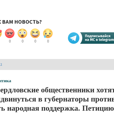
К ВАМ НОВОСТЬ?
0
0
0
0
И2
итика
ердловские общественники хотят
двинуться в губернаторы против
ть народная поддержка. Петици