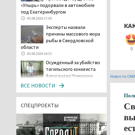
«Упырь» подорвали в автомобиле
под Екатеринбургом
05.08.2026 17:05
КА
Эксперты назвали
причины массового мора
рыбы в Свердловской
области
0
05.08.2026 16:31
Осуждённый за убийство
тагильского хоккеиста
Александра Чумарина
Новости СМ
Самат Хазипов в очередной раз
ВСЕ НОВОСТИ
попал на скамью подсудимых
Пол
05.08.2026 15:28
Св
Уральского депутата
СПЕЦПРОЕКТЫ
Госдумы Ильтякова,
вы
назвавшего незамужних
женщин неполноценными людьми, а
ес
неженатых мужчин — инвалидами,