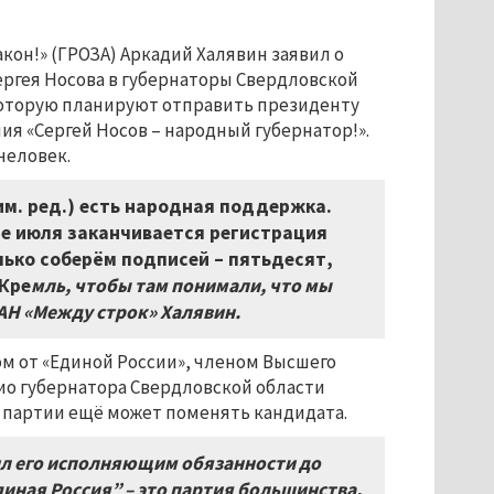
кон!» (ГРОЗА) Аркадий Халявин заявил о
ергея Носова в губернаторы Свердловской
 которую планируют отправить президенту
ия «Сергей Носов – народный губернатор!».
человек.
рим. ред.) есть народная поддержка.
не июля заканчивается регистрация
лько соберём подписей – пятьдесят,
 Кре
мль, чтобы там понимали, что мы
АН «Между строк» Халявин.
м от «Единой России», членом Высшего
рио губернатора Свердловской области
о партии ещё может поменять кандидата.
ил его исполняющим обязанности до
иная Россия” – это партия большинства,