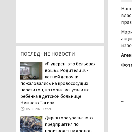
Напо
влас
праз
Мэри
акци
изве
ПОСЛЕДНИЕ НОВОСТИ
Аген
«Я уверен, это бельевая
Фото
вошь». Родители 10-
летней девочки
пожаловались на кровососущих
паразитов, которые искусали их
ребёнка в детской больнице
...
Нижнего Тагила
05.08.2026 17:59
Директора уральского
предприятия по
производству дронов