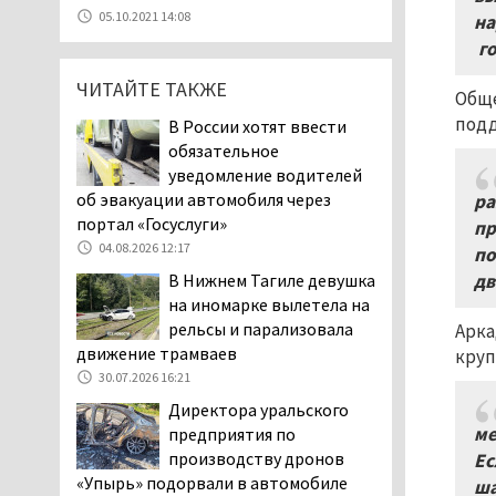
05.08.2026 11:10
05.10.2021 14:08
на
Во втором квартале
г
текущего года
ЧИТАЙТЕ ТАКЖЕ
мошенники украли у
Обще
клиентов российских банков 7,4 млрд
подд
В России хотят ввести
рублей
обязательное
05.08.2026 10:58
уведомление водителей
Жителей центра Нижнего
об эвакуации автомобиля через
ра
Тагила напугала система
портал «Госуслуги»
пр
оповещения о
04.08.2026 12:17
по
заложенной бомбе
дв
В Нижнем Тагиле девушка
04.08.2026 17:57
на иномарке вылетела на
«Выезжать на круговое
рельсы и парализовала
Арка
движение здесь очень
движение трамваев
круп
опасно: машин, которые
30.07.2026 16:21
надо пропускать, почти не видно».
Директора уральского
Тагильчане пожаловались на плохой
ме
предприятия по
обзор из-за высокой травы у дороги
производству дронов
Ес
на перекрёстке улиц Серова и
«Упырь» подорвали в автомобиле
ша
Первомайской