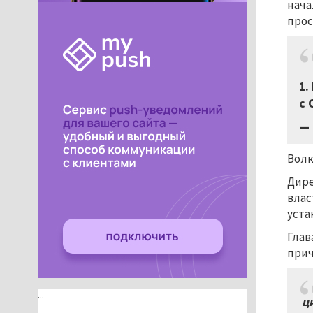
нача
прос
1.
с 
— 
Волк
Дире
влас
уста
Глав
прич
...
ци