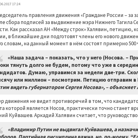
06.2017 17:24
едседатель правления движения «Граждане России – за за
ле сбора подписей за выдвижение мэра Нижнего Тагила С
сти. Как рассказал АН «Между строк» Халявин, петицию,
ии, в ближайшие дни подготовят члены его нового движен
го словам, на данный момент в нём состоят примерно 500 
«Наша задача – показать, что у него (Носова. – П
оки тянуть долго не будем, потому что уже в середи
ндидатов. Думаю, управимся за недели две-три. Ско
сячу или миллион – посмотрим. Петицию отправим в
тим видеть губернатором Сергея Носова»,
–
объясняет 
р движения не видит противоречий в том, что кандидато
та которой является Носов, практически точно станет в
ний Куйвашев. Аркадий Халявин считает, что руководств
«Владимир Путин не выдвигал Куйвашева, а назнач
боров. Партийная дисциплина важна, но, по-моему, “Ед