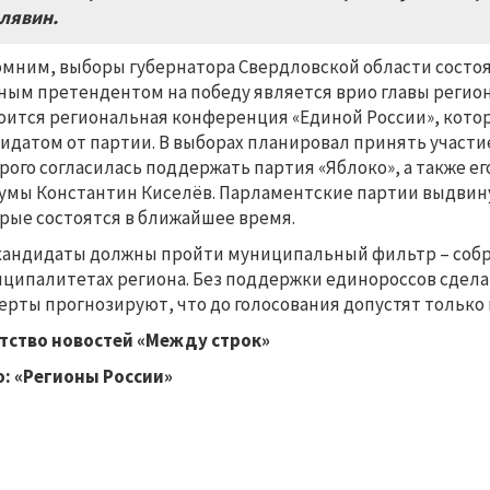
лявин.
мним, выборы губернатора Свердловской области состоятся
ным претендентом на победу является врио главы региона
оится региональная конференция «Единой России», кото
идатом от партии. В выборах планировал принять участи
рого согласилась поддержать партия «Яблоко», а также е
умы Константин Киселёв. Парламентские партии выдвину
рые состоятся в ближайшее время.
кандидаты должны пройти муниципальный фильтр – собрат
ципалитетах региона. Без поддержки единороссов сдела
ерты прогнозируют, что до голосования допустят только
тство новостей «Между строк»
: «Регионы России»