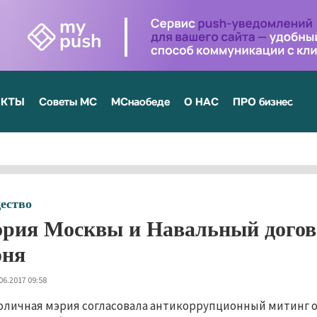
ЕКТЫ
Советы МС
МСнаобеде
О НАС
ПРО бизнес
ество
рия Москвы и Навальный догово
ня
06.2017 09:58
оличная мэрия согласовала антикоррупционный митинг оп