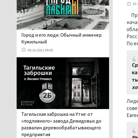
проверит прокуратура (ВИДЕО)
07.
05.08.2026 14:40
Пр
На водоёмах
нача
Свердловской области с
обла
начала купального сезона
​​​​​​​Город и его люди. Обычный инженер
Росс
погиб 21 человек
Кужильный
По е
05.08.2026 14:05
09.10.2021 09:05
Нижний Тагил на три дня
станет мировой
Ср
столицей
ка
короткометражного кино
ты
05.08.2026 13:20
хо
Мэрия раскрыла имя
главной звезды Дня
Лиде
города в Нижнем Тагиле
сове
05.08.2026 11:26
Тагильская заброшка на Утке: от
Евге
В Нижнем Тагиле
«подливного» завода Демидовых до
разыскивают 45-летнего
развалин деревообрабатывающего
Виталия Говорухина
предприятия
вы