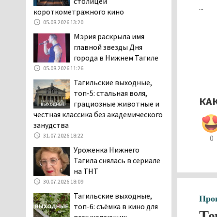
столицей
...
затяжную, бессмысленную и
короткометражного кино
беспощадную «психологическую
05.08.2026 13:20
войну»
Мэрия раскрыла имя
04.08.2026 12:30
главной звезды Дня
В Нижнем Тагиле после
города в Нижнем Тагиле
вмешательства
05.08.2026 11:26
прокуратуры четыре
Тагильские выходные,
многоквартирных дома признаны
топ-5: стальная воля,
аварийными и подлежащими сносу
КА
грациозные животные и
04.08.2026 12:19
честная классика без академического
В России хотят ввести
занудства
обязательное
31.07.2026 18:22
0
уведомление водителей
Уроженка Нижнего
об эвакуации автомобиля через
Тагила снялась в сериале
портал «Госуслуги»
на ТНТ
04.08.2026 12:17
30.07.2026 18:09
Тагильские коммунисты
Тагильские выходные,
Про
выдвинули своих
топ-6: съёмка в кино для
кандидатов на выборах в
Те