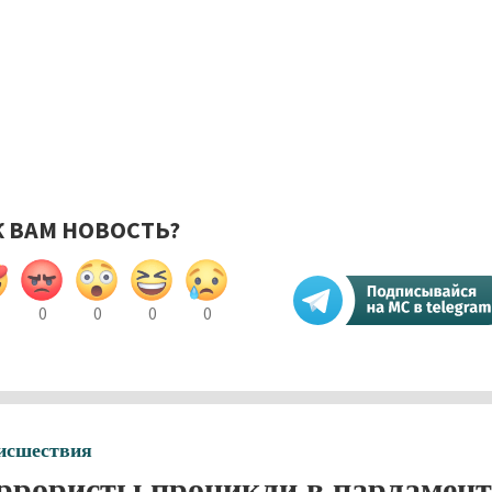
К ВАМ НОВОСТЬ?
0
0
0
0
исшествия
ррористы проникли в парламент