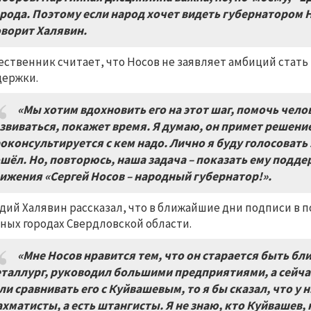
рода. Поэтому если народ хочет видеть губернатором Н
оворит Халявин.
ственник считает, что Носов не заявляет амбиций стать 
ержки.
«Мы хотим вдохновить его на этот шаг, помочь чело
звиваться, покажет время. Я думаю, он примет решени
оконсультируется с кем надо. Лично я буду голосовать 
шёл. Но, повторюсь, наша задача – показать ему подд
ижения «Сергей Носов – народный губернатор!».
дий Халявин рассказал, что в ближайшие дни подписи в п
ных городах Свердловской области.
«Мне Носов нравится тем, что он старается быть бл
таллург, руководил большими предприятиями, а сейча
ли сравнивать его с Куйвашевым, то я бы сказал, что у 
хматисты, а есть штангисты. Я не знаю, кто Куйвашев, 