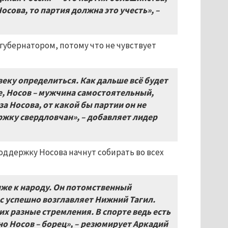
осова, то партия должна это учесть»,
–
губернатором, потому что не чувствует
веку определиться. Как дальше всё будет
е, Носов – мужчина самостоятельный,
за Носова, от какой бы партии он не
ержку свердловчан»,
–
добавляет лидер
оддержку Носова начнут собирать во всех
иже к народу. Он потомственный
с успешно возглавляет Нижний Тагил.
них разные стремления. В спорте ведь есть
но Носов – борец»,
–
резюмирует Аркадий