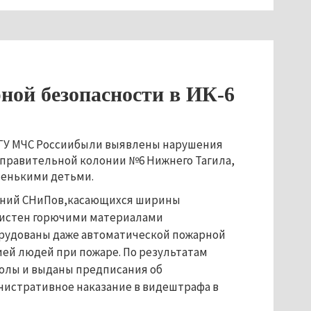
ой безопасности в ИК-6
 ГУ МЧС Россиибыли выявлены нарушения
правительной колонии №6 Нижнего Тагила,
ленькими детьми.
ений СНиПов,касающихся ширины
кистен горючими материалами
рудованы даже автоматической пожарной
ей людей при пожаре. По результатам
олы и выданы предписания об
нистративное наказание в видештрафа в