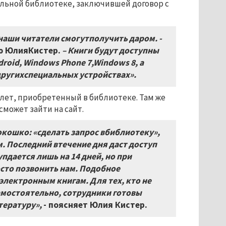
льной библиотеке, заключившей договор с
 наши читатели смогутполучить даром. -
ю ЮлияКистер.
– Книги будут доступны
ndroid, Windows Phone 7,Windows 8, а
ругихспециальных устройствах».
лет, приобретенный в библиотеке. Там же
может зайти на сайт.
окошко: «сделать запрос вбиблиотеку»,
. Последний втечение дня даст доступ
пдается лишь на 14 дней, но при
сто позвонить нам. Подобное
лектронным книгам. Для тех, кто не
амостоятельно, сотрудники готовы
тературу»,
- поясняет Юлия Кистер.