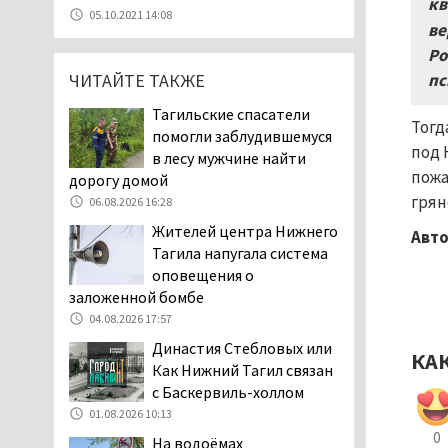
кв
летней девочки
05.10.2021 14:08
пожаловались на кровососущих
ве
паразитов, которые искусали их
Ро
ребёнка в детской больнице
ЧИТАЙТЕ ТАКЖЕ
пс
Нижнего Тагила
Тагильские спасатели
05.08.2026 17:59
Тогд
помогли заблудившемуся
Директора уральского
под 
в лесу мужчине найти
предприятия по
пожа
дорогу домой
производству дронов
грян
06.08.2026 16:28
«Упырь» подорвали в автомобиле
Жителей центра Нижнего
под Екатеринбургом
Авто
Тагила напугала система
05.08.2026 17:05
оповещения о
Эксперты назвали
заложенной бомбе
причины массового мора
04.08.2026 17:57
рыбы в Свердловской
Династия Стебловых или
области
КА
Как Нижний Тагил связан
05.08.2026 16:31
с Баскервиль-холлом
Осуждённый за убийство
01.08.2026 10:13
тагильского хоккеиста
0
На водоёмах
Александра Чумарина