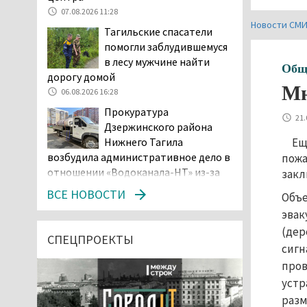
07.08.2026 11:28
Новости СМ
Тагильские спасатели
помогли заблудившемуся
в лесу мужчине найти
Общ
дорогу домой
Мн
06.08.2026 16:28
Прокуратура
21.
Дзержинского района
Ещ
Нижнего Тагила
возбудила административное дело в
пожа
отношении «Водоканала-НТ» из-за
закл
отсутствия холодной воды
ВСЕ НОВОСТИ
Объе
06.08.2026 15:42
эвак
Двое детей пострадали
(дер
при сходе трамвая с
СПЕЦПРОЕКТЫ
сигн
рельсов в Нижнем Тагиле
пров
06.08.2026 14:25
устр
Правительство РФ
разм
разрешило производство