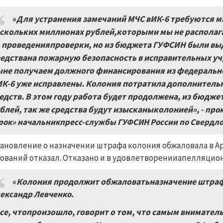
«
Для устранения замечаний МЧС вИК-6 требуются м
скольких миллионах рублей,которыми мы не располагае
 проведенияпроверки, но из бюджета ГУФСИН были выд
едствана пожарную безопасность в исправительных у
не получаем должного финансирования из федерально
ИК-6 уже исправлены. Колония потратила дополнительн
едств. В этом году работа будет продолжена, из бюдже
блей, так же средства будут изысканыколонией», -
про
рок» начальникпресс-службы ГУФСИН России по Свердло
ановление о назначении штрафа колония обжаловала в А
ований отказал. Отказано и в удовлетворенииапелляцио
«
Колония продолжит обжаловатьназначение штраф
ександр Левченко.
се, чтопроизошло, говорит о том, что самым внимате