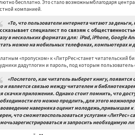
лютно бесплатно. Это стало возможнымблагодаря центра
стной компанией.
«То, что пользователи интернета читают за деньги,
ссказывает специалист по связям с общественность
азу в нескольких форматах для:
iPad, iPhone, Google A
тать можно на мобильных телефонах, компьютерах и д
латным «пропуском» к «ЛитрРес»станет читательский би
удники дадутлогин и пароль, под которым пользователь с
«Послетого, как читатель выберет книгу, появится 
о и является связью между читателем и библиотекарем
я скачки приложения. Однако стоит помнить, что досту
обходимости его можно продлить, для этого можнопро
вовведение наверняка оценит молодежь,привыкшая к э
ерен, что сможетвоспользоваться услугами «ЛитРес» с
мочьзарегистрироваться и запросить необходимую ли