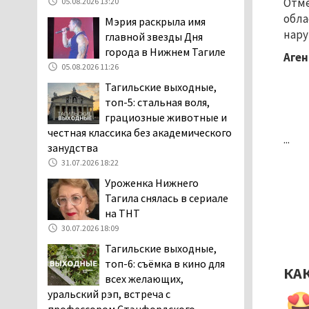
Отме
05.08.2026 13:20
05.08.2026 13:20
обла
Мэрия раскрыла имя
Мэрия раскрыла имя
нару
главной звезды Дня
главной звезды Дня
города в Нижнем Тагиле
Аген
города в Нижнем Тагиле
05.08.2026 11:26
05.08.2026 11:26
Тагильские выходные,
В Нижнем Тагиле
топ-5: стальная воля,
разыскивают 45-летнего
грациозные животные и
Виталия Говорухина
честная классика без академического
...
05.08.2026 11:10
занудства
Во втором квартале
31.07.2026 18:22
текущего года
Уроженка Нижнего
мошенники украли у
Тагила снялась в сериале
клиентов российских банков 7,4 млрд
на ТНТ
рублей
30.07.2026 18:09
05.08.2026 10:58
Тагильские выходные,
Жителей центра Нижнего
топ-6: съёмка в кино для
КА
Тагила напугала система
всех желающих,
оповещения о
уральский рэп, встреча с
заложенной бомбе