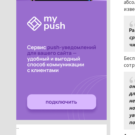
абсо
изве
Ра
ср
чи
Бесп
сотр
он
дл
не
но
ув
по
...