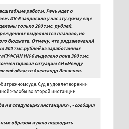
асштабные работы. Речь идет о
м. ИК-6 запросило у нас эту сумму еще
елены только 200 тыс. рублей.
чреждениях выделяются планово, но
го бюджета. Отмечу, что рядзамечаний
о 500 тыс.рублей из заработанных
таГУФСИН ИК-6 выделено пока 300 тыс.
комментировал ситуацию АН «Между
вской области Александр Левченко.
рбитражномсуде. Суд в удовлетворении
нной жалобы во второй инстанции.
а и в следующих инстанциях
»
, - сообщил
льным образом нужно подходить