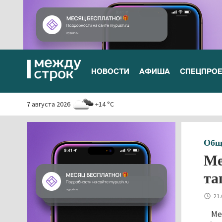
НОВОСТИ
АФИША
СПЕЦПРО
7 августа 2026
+14 °C
Общ
Ме
та
21.
Ме