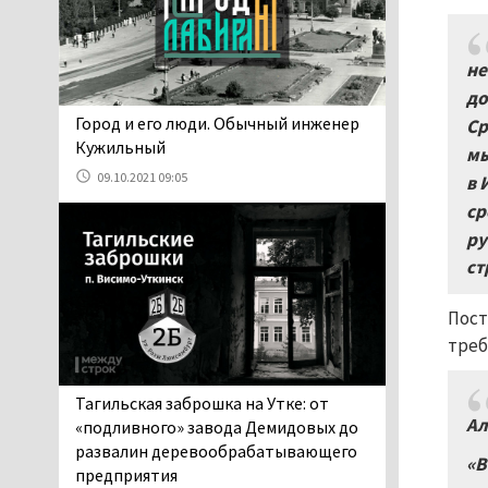
и продажу бензина класса
«Евро-2», в котором содержание
серы в 10 раз выше, чем в топливе
не
«Евро-5». Это опасно для здоровья и
до
повышает износ автомобиля
​​​​​​​Город и его люди. Обычный инженер
Ср
06.08.2026 13:53
Кужильный
мы
В Детской городской
09.10.2021 09:05
в 
больнице № 3 Нижнего
ср
Тагила опровергли
ру
обвинения родителей, которые
заявили, что их дочь в палате
ст
покусала бельевая вошь
06.08.2026 13:02
Пост
В Нижнем Тагиле на три
треб
дня запретят
электросамокаты
Тагильская заброшка на Утке: от
06.08.2026 11:41
Ал
«подливного» завода Демидовых до
«Я уверен, это бельевая
развалин деревообрабатывающего
«В
вошь». Родители 10-
предприятия