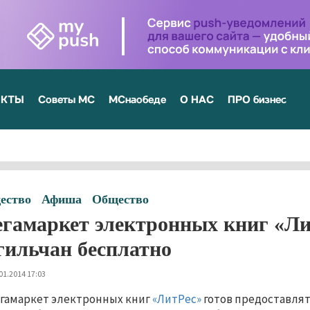
ЕКТЫ
Советы МС
МСнаобеде
О НАС
ПРО бизнес
ество
Афиша
Общество
гамаркет электронных книг «Ли
гильчан бесплатно
01.2014 17:03
гамаркет электронных книг
«ЛитРес»
готов предоставлят