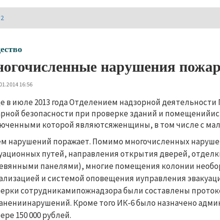
И2
ество
огочисленные нарушения пожарн
01.2014 16:56
е в июле 2013 года Отделением надзорной деятельности
рной безопасности при проверке зданий и помещенийис
юченными которой являютсяженщины, в том числе с ма
м нарушений поражает. Помимо многочисленных наруш
уационных путей, направления открытия дверей, отдел
евянными панелями), многие помещения колонии необо
ализацией и системой оповещения иуправления эвакуаци
ерки сотрудникамипожнадзора были составлены проток
анениинарушений. Кроме того ИК-6 было назначено адми
ере 150 000 рублей.