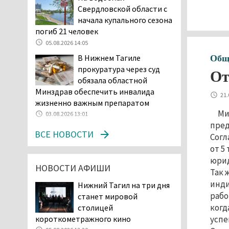
Свердловской области с
Самат Хазипов в очередной раз
начала купального сезона
попал на скамью подсудимых
погиб 21 человек
05.08.2026 15:28
05.08.2026 14:05
Уральского депутата
В Нижнем Тагиле
Общ
Госдумы Ильтякова,
прокуратура через суд
назвавшего незамужних
От
обязала областной
женщин неполноценными людьми, а
Минздрав обеспечить инвалида
неженатых мужчин — инвалидами,
21.
жизненно важным препаратом
проверит прокуратура (ВИДЕО)
Ми
03.08.2026 13:01
05.08.2026 14:40
пред
На водоёмах
ВСЕ НОВОСТИ
Согл
Свердловской области с
от 5
начала купального сезона
юрид
погиб 21 человек
НОВОСТИ АФИШИ
Так 
05.08.2026 14:05
инди
Нижний Тагил на три дня
Нижний Тагил на три дня
рабо
станет мировой
станет мировой
когд
столицей
столицей
короткометражного кино
успе
короткометражного кино