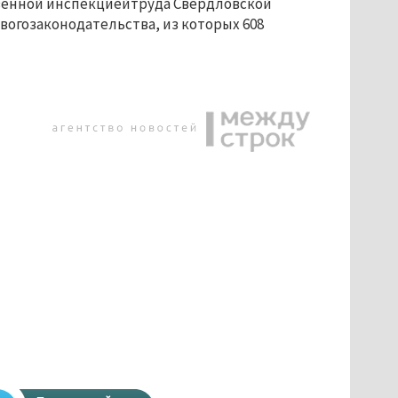
ственной инспекциейтруда Свердловской
огозаконодательства, из которых 608