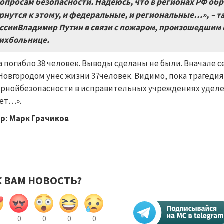
опросам безопасности. Надеюсь, что в регионах РФ обр
рнутся к этому, и федеральные, и региональные…»
,
– т
ссииВладимир Путин в связи с пожаром, произошедшим в
ихбольнице.
а погибло 38 человек. Выводы сделаны не были. Вначале 
Новгородом унес жизни 37человек.
Видимо, пока трагедия
рнойбезопасности в исправительных учреждениях уделено
ет…».
р: Марк Грачиков
К ВАМ НОВОСТЬ?
0
0
0
0