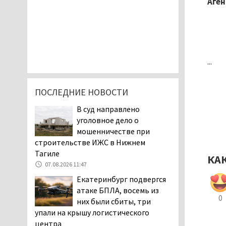
Аген
...
ПОСЛЕДНИЕ НОВОСТИ
В суд направлено
уголовное дело о
мошенничестве при
строительстве ИЖС в Нижнем
Тагиле
КА
07.08.2026 11:47
Екатеринбург подвергся
атаке БПЛА, восемь из
0
них были сбиты, три
упали на крышу логистического
центра