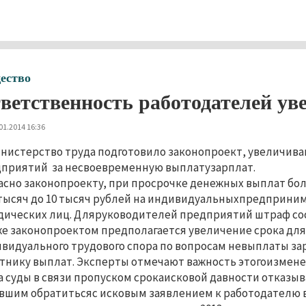
ество
ветственность работодателей ув
01.2014 16:36
нистерство труда подготовило законопроект, увеличи
приятий за несвоевременную выплатузарплат.
асно законопроекту, при просрочке денежных выплат бол
 тысяч до 10 тысяч рублей на индивидуальныхпредпринима
ических лиц. Дляруководителей предприятий штраф соста
же законопроектом предполагается увеличение срока дл
видуального трудового спора по вопросам невыплаты з
тнику выплат. Эксперты отмечают важность этогоизменен
а суды в связи пропуском срокаисковой давности отказы
вшим обратитьсяс исковым заявлением к работодателю в