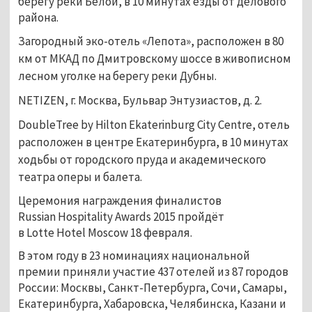
берегу реки Белой, в 10 минутах езды от делового
района.
Загородный эко-отель «Лепота», расположен в 80
км от МКАД по Дмитровскому шоссе в живописном
лесном уголке на берегу реки Дубны.
NETIZEN, г. Москва, Бульвар Энтузиастов, д. 2.
DoubleTree by Hilton Ekaterinburg City Centre, отель
расположен в центре Екатеринбурга, в 10 минутах
ходьбы от городского пруда и академического
театра оперы и балета.
Церемония награждения финалистов
Russian Hospitality Awards 2015 пройдёт
в Lotte Hotel Moscow 18 февраля.
В этом году в 23 номинациях национальной
премии приняли участие 437 отелей из 87 городов
России: Москвы, Санкт-Петербурга, Сочи, Самары,
Екатеринбурга, Хабаровска, Челябинска, Казани и