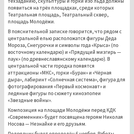
техзаданию, скульптуры и горки изо льда должны
появиться на трёх площадках, среди которых
Театральная площадь, Театральный сквер,
площадь Молодёжи.
В пояснительной записке говорится, что рядом с
центральной елью расположатся фигуры Деда
Мороза, Снегурочки и символы года «Крыса» (по
восточному календарю) и «Прядущий мизгирь —
паук» (по древнеславянскому календарю). В
центральной части городка появятся
аттракционы «МКС», горки «Буран» и «Чёрная
дыра», лабиринт «Солнечная система», фигура для
фотографирования «Первый космонавт» и
ледяные фигуры по сюжету киноэпопеи
«Звездные войны».
Композиция на площади Молодёжи перед КДК
«Современник» будет посвящена героям Николая
Носова — Незнайке и его друзьям.
Подрядчик будет определён 6 ноября. Работы