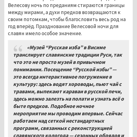
Велесову ночь по преданиям стираются границы
между мирами, а духи предков возвращаются к
своим потомкам, чтобы благословить весь род на
год вперёд. Празднование Велесовой ночи для
славян имело особое значение.
«Музей “Русская изба” в Висиме
транслирует славянские традиции Руси, так
что это не просто музей в привычном
понимании. Посещение “Русской избы” —
это всегда интерактивное погружение в
культуру: здесь водят хороводы, пьют чай с
травами, выпекают караваи в русской печи,
здесь можно залезть на полати и узнать всё о
быте предков. Подобное ночное
мероприятие мы проводим впервые. Сейчас
работаем над сеткой нестандартных
программ, связанных с реконструкцией
славянского кологода — сезонных обрядов и