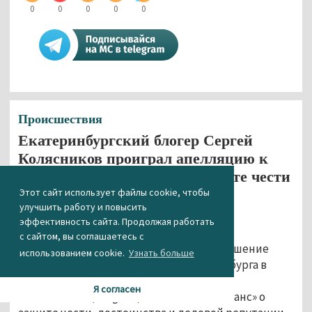
0
0
0
0
0
Происшествия
Екатеринбургский блогер Сергей
Колясников проиграл апелляцию к
телеканалу «Крик-ТВ» о защите чести
и достоинства
Этот сайт использует файлы cookie, чтобы
улучшить работу и повысить
29.10.2019 14:42
эффективность сайта. Продолжая работать
с сайтом, вы соглашаетесь с
Свердловский облсуд оставил в силе решение
использованием cookie.
Узнать больше
Октябрьского районного суда Екатеринбурга в
деле по
иску
блогера-патриота Сергея
Я согласен
Колясникова (Zergulio) к ООО «ТК «Резонанс» о