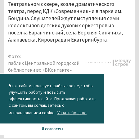
Театральном сквере, возле драматического
театра, перед КДК «Современник» и в парке им.
Бондина. Слушателей ждут выступления семи
коллективов детских духовых оркестров из
посёлка Баранчинский, села Верхняя Синячиха,
Алапаевска, Кировграда и Екатеринбурга.
Фото:
паблик Центральной городской
библиотеки во «ВКонтакте»
КАК ВАМ НОВОСТЬ?
Этот сайт использует файлы cookie, чтобы
улучшить работу и повысить
эффективность сайта. Продолжая работать
0
0
0
0
0
с сайтом, вы соглашаетесь с
использованием cookie.
Узнать больше
Я согласен