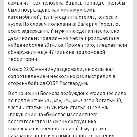
семья из трёх человека. За весь период стрельбы
было повреждено как минимум семь
автомобилей, пули угодили в стёкла, колёса и
кузов. По словам полковника Валерия Горелых,
всего задержанный мужчина сделал несколько
десятков выстрелов — на месте происшествия
найдено более 70 гильз. Кроме этого, следователи
обнаружили ещё 47 гильз на придомовой
территории.
Около 22:00 мужчину задержали, он оказывал
сопротивление и несколько раз выстрелил в
сторону бойцов СОБР Росгвардии.
В отношении Болкова возбуждено уголовное дело
по подпунктам «а», «в», «е», «и» части 3 статьи 30,
части 2 статьи 105 УК РФ и статье 317 УК РФ
(покушение на убийство малолетнего;
посягательство на жизнь сотрудника
правоохранительного органа). Ему грозит
наказание вплоть до пожизненного лишения