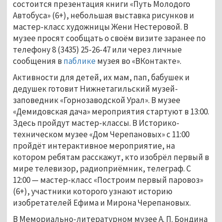
состоится презентация книги «Путь Молодого
Автобуса» (6+), небольшая выставка рисунков и
мастер-класс художницы Жени Нестеровой. В
музее просят сообщать о своём визите заранее по
телефону 8 (3435) 25-26-47 или через личные
сообщения в
паблике
музея во «ВКонтакте».
Активности для детей, их мам, пап, бабушек и
дедушек готовит Нижнетагильский музей-
заповедник «Горнозаводской Урал». В музее
«Демидовская дача» мероприятия стартуют в 13:00.
Здесь пройдут мастер-классы. В Историко-
техническом музее «Дом Черепановых» с 11:00
пройдёт интерактивное мероприятие, на
котором ребятам расскажут, кто изобрёл первый в
мире телевизор, радиоприёмник, телеграф. С
12:00
—
мастер-класс «Построим первый паровоз»
(6+), участники которого узнают историю
изобретателей Ефима и Мирона Черепановых.
В Мемориально-литературном музее А. П. Бондина