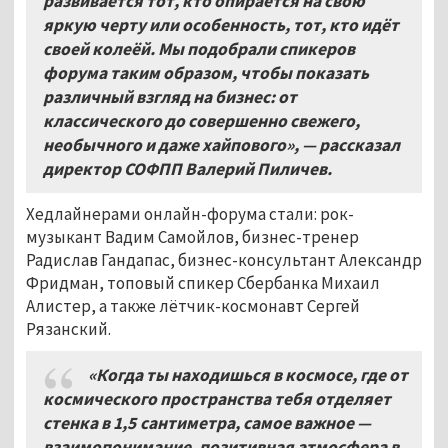
развивается тот, кто опирается на свою
яркую черту или особенность, тот, кто идёт
своей колеёй. Мы подобрали спикеров
форума таким образом, чтобы показать
различный взгляд на бизнес: от
классического до совершенно свежего,
необычного и даже хайпового», — рассказал
директор СОФПП Валерий Пиличев.
Хедлайнерами онлайн-форума стали: рок-
музыкант Вадим Самойлов, бизнес-тренер
Радислав Гандапас, бизнес-консультант Александр
Фридман, топовый спикер Сбербанка Михаил
Алистер, а также лётчик-космонавт Сергей
Рязанский.
«Когда ты находишься в космосе, где от
космического пространства тебя отделяет
стенка в 1,5
сантиметра, самое важное —
взаимопонимание, позитивная атмосфера в