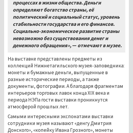
процессах в жизни общества. Деньги
определяют богатство страны, её
политический и социальный статус, уровень
стабильности государства и его финансов.
Социально-экономическое развитие страны
невозможно без существования денег и
денежного обращения»,
—
отмечают в музее.
На выставке представлены предметы из
коллекций Нижнетагильского музея-заповедника:
монеты и бумажные деньги, выпущенные в
разные исторические периоды, а также
документы, фотографии. А благодаря фрагментам
интерьеров торговых лавок конца XIX века и
периода НЭПа гости выставки проникнутся
атмосферой прошлых лет.
Самыми интересными экспонатами выставки
сотрудники музея называют «денгу Дмитрия
Донского», «копейку Ивана Грозного», монеты