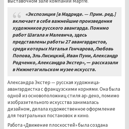
выставочном зале компании Mapfre.
«Экспозиция [в Мадриде. — Прим. ред.]
включает в себя важнейшие произведения
художников русского авангарда. Помимо
работ Шагала и Малевича, здесь
представлены работы 27 авангардистов,
среди которых Наталья Гончарова, Любовь
Попова, Эль Лисицкий, Иван Пуни, Александр
Родченко, Александра Экстер»,
—
рассказали
в Нижнетагильском музее искусств.
Александра Экстер — русская художница-
авангардистка с французскими корнями. Она была
одной из основоположниц стиля ар-деко, помимо
изобразительного искусства занималась
дизайном, делала художественное оформление
для театральных постановок и кино.
Работа «Движение плоскостей» была создана