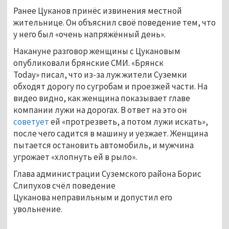
Ранее Цуканов принёс извинения местной
жительнице. Он объяснил своё поведение тем, что
у него был «очень напряжённый день».
Накануне разговор женщины с Цукановым
опубликовали брянские СМИ. «Брянск
Today» писал, что из-за луж жители Суземки
обходят дорогу по сугробам и проезжей части. На
видео видно, как женщина показывает главе
компании лужи на дорогах. В ответ на это он
советует
ей «протрезветь, а потом лужи искать»,
после чего садится в машину и уезжает. Женщина
пытается остановить автомобиль, и мужчина
угрожает «хлопнуть ей в рыло».
Глава администрации Суземского района Борис
Слипухов счёл поведение
Цуканова неправильным и допустил его
увольнение.