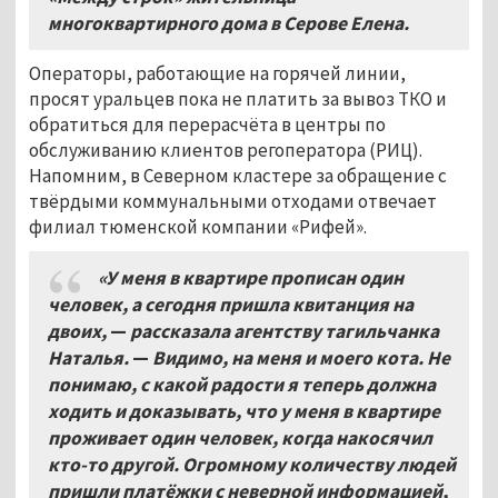
многоквартирного дома в Серове Елена.
Операторы, работающие на горячей линии,
просят уральцев пока не платить за вывоз ТКО и
обратиться для перерасчёта в центры по
обслуживанию клиентов регоператора (РИЦ).
Напомним, в Северном кластере за обращение с
твёрдыми коммунальными отходами отвечает
филиал тюменской компании «Рифей».
«У меня в квартире прописан один
человек, а сегодня пришла квитанция на
двоих,
—
рассказала агентству тагильчанка
Наталья.
—
Видимо, на меня и моего кота. Не
понимаю, с какой радости я теперь должна
ходить и доказывать, что у меня в квартире
проживает один человек, когда накосячил
кто-то другой. Огромному количеству людей
пришли платёжки с неверной информацией,