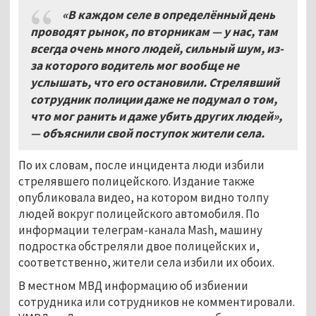
«В каждом селе в определённый день
проводят рынок, по вторникам — у нас, там
всегда очень много людей, сильный шум, из-
за которого водитель мог вообще не
услышать, что его остановили. Стрелявший
сотрудник полиции даже не подумал о том,
что мог ранить и даже убить других людей»,
—
объяснили свой поступок жители села.
По их словам, после инцидента люди избили
стрелявшего полицейского. Издание также
опубликовала видео, на котором видно толпу
людей вокруг полицейского автомобиля. По
информации телеграм-канала Mash, машину
подростка обстреляли двое полицейских и,
соответственно, жители села избили их обоих.
В местном МВД информацию об избиении
сотрудника или сотрудников не комментировали.