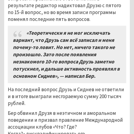
результате редактор надиктовал Друзю с пятого
по 15-й вопрос, но во время записи программы
поменял последние пять вопросов.
«Теоретически я не мог исключать
вариант
,
что Друзь сам всё записал и меня
почему
-то ловит.
Но нет
, ничего такого не
произошло.
Зато после появления
незнакомого
10-го вопроса Друзь заметно
потускнел,
и дальше активность проявлял в
основном Сиднев»
, — написал Бер.
На последний вопрос Друзь и Сиднев не ответили
и в итоге выиграли несгораемую сумму 200 тысяч
рублей.
Бер обвинил Друзя в неэтичном и аморальном
поведении и призвал правление Международной
ассоциации клубов «Что? Где?
Когда?» дисквалифицировать его.