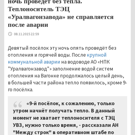
ночь проведёт без тепла.
Теплоноситель ТЭЦ
«Уралвагонзавода» не справляется
после аварии
08.11.2015 22:59
Девятый посёлок эту ночь опять проведёт без
отопления и горячей воды. После
крупной
коммунальной аварии
на водоводе АО «НПК
"Уралвагонзавод"» заполнение водой систем
отопления на Вагонке продолжалось целый день,
в большей части района тепло появилось, кроме 9-
го посёлка.
«9-й посёлок, к сожалению, только
утром начнёт получать тепло. В данный
момент не хватает теплоносителя с ТЭЦ
УВЗ, нужно только время, - рассказали АН
"Между строк" в оперативном штабе по