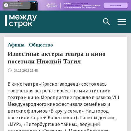
Togg
navig
Афиша
Общество
Известные актеры театра и кино
посетили Нижний Тагил
09.12.2013 12:48
В кинотеатре «Красногвардеец» состоялась
творческая встреча с известными артистами
театра и кино. Мероприятие прошло в рамках VIII
Международного кинофестиваля семейных и
детских фильмов «В кругу семьи». Наш город
посетили: Сергей Колесников («Папины дочки»,
«МУР», «Питербургские тайны», ведущий
телепередачи «Фазенда»), Марина Яковлева