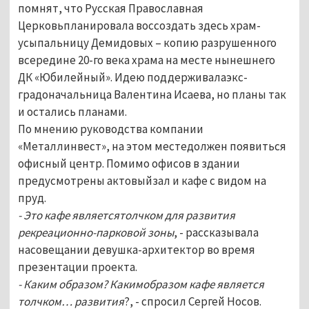
помнят, что Русская Православная
Церковьпланировала воссоздать здесь храм-
усыпальницу Демидовых – копию разрушенного
всередине 20-го века храма на месте нынешнего
ДК «Юбилейный». Идею поддерживалаэкс-
градоначальница Валентина Исаева, но планы так
и остались планами.
По мнению руководства компании
«Металлинвест», на этом местедолжен появиться
офисный центр. Помимо офисов в здании
предусмотрены актовыйзал и кафе с видом на
пруд.
- Это кафе являетсятолчком для развития
рекреационно-парковой зоны
, - рассказывала
насовещании девушка-архитектор во время
презентации проекта.
- Каким образом? Какимобразом кафе является
толчком… развития
?, - спросил Сергей Носов.