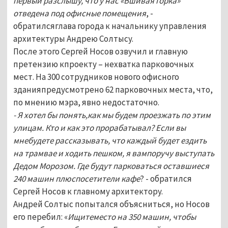
первый разслышу, что у нас «Вшивая горка»
отведена под офисные помещения
, -
обратилсяглава города к начальнику управления
архитектуры Андрею Солтысу.
После этого Сергей Носов озвучил и главную
претензию кпроекту – нехватка парковочных
мест. На 300 сотрудников нового офисного
зданияпредусмотрено 62 парковочных места, что,
по мнению мэра, явно недостаточно.
- Я хотел бы понять,как мы будем проезжать по этим
улицам. Кто и как это прорабатывал? Если вы
мнебудете рассказывать, что каждый будет ездить
на трамвае и ходить пешком, я вампоручу выступать
Дедом Морозом. Где будут парковаться оставшиеся
240 машин плюспосетители кафе
? - обратился
Сергей Носов к главному архитектору.
Андрей Солтыс попытался объясниться, но Носов
его перебил: «
Ищитеместо на 350 машин, чтобы