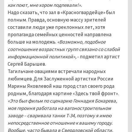
как поют, мне хором подпевали!».
Надо сказать, что зал в «Красногвардейце» был
полным. Правда, основную массу зрителей
составили люди уже преклонных лет, хотя
пропаганда семейных ценностей направлена
больше на молодежь.
«Возможно, подобное
соотношение возрастных групп связано со слабой
информационной политикой»,
- подметил артист
Сергей Барышев.
Тагильчане овациями встречали народных
любимцев. Для Заслуженной артистки России
Марины Яковлевой наш город стал своего рода
родным, благодаря картине «Здесь твой фронт».
«Это был фильм по сценарию Геннадия Бокарева,
моя героиня работала на вагоностроительном
заводе – сваривала танки Т-34, поэтому я имею
непосредственное отношение к вашему городу.
Вообще, часто бывала в Свердловской области,