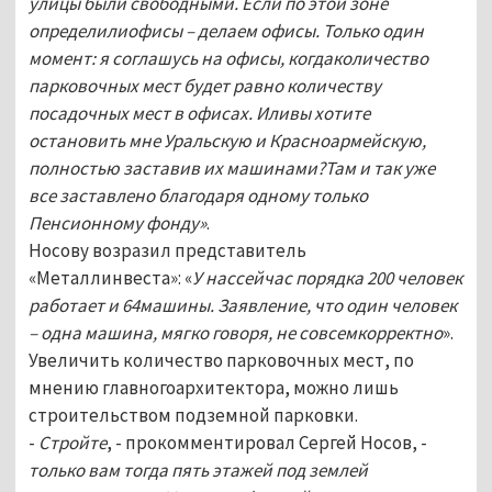
улицы были свободными. Если по этой зоне
определилиофисы – делаем офисы. Только один
момент: я соглашусь на офисы, когдаколичество
парковочных мест будет равно количеству
посадочных мест в офисах. Иливы хотите
остановить мне Уральскую и Красноармейскую,
полностью заставив их машинами?Там и так уже
все заставлено благодаря одному только
Пенсионному фонду»
.
Носову возразил представитель
«Металлинвеста»: «
У нассейчас порядка 200 человек
работает и 64машины. Заявление, что один человек
– одна машина, мягко говоря, не совсемкорректно
».
Увеличить количество парковочных мест, по
мнению главногоархитектора, можно лишь
строительством подземной парковки.
-
Стройте
, - прокомментировал Сергей Носов, -
только вам тогда пять этажей под землей