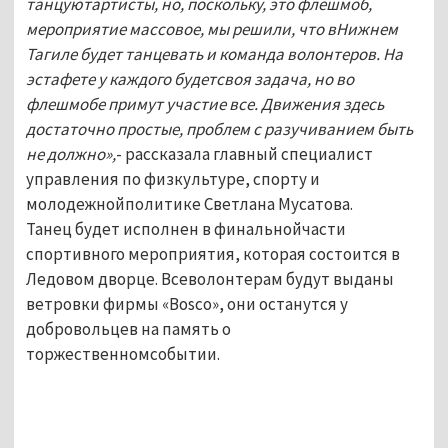
танцуютартисты, но, поскольку, это флешмоб,
мероприятие массовое, мы решили, что вНижнем
Тагиле будет танцевать и команда волонтеров. На
эстафете у каждого будетсвоя задача, но во
флешмобе примут участие все. Движения здесь
достаточно простые, проблем с разучиванием быть
не должно»,
- рассказала главный специалист
управления по физкультуре, спорту и
молодежнойполитике Светлана Мусатова.
Танец будет исполнен в финальнойчасти
спортивного мероприятия, которая состоится в
Ледовом дворце. Всеволонтерам будут выданы
ветровки фирмы «Bosco», они останутся у
добровольцев на память о
торжественномсобытии.