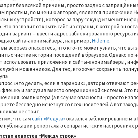
запрет без всякой причины, просто заодно с запрещённ
м простым, по мнению авторов, является приложение Ho
льных устройств), которое за пару секунд изменит инфор
. Это позволит открыть сайт из страны, в которой он оста
один вариант – ввести адрес заблокированного ресурса 
щью сайта-анонимайзера, например,
Hideme
.
 вы всерьёз опасаетесь, что кто-то может узнать, что вы
ить о чистке истории посещений в браузере. Однако по
т использовать приложения и сайты-анонимайзеры, инф
служб и мошенников. Для тех, кто хочет сохранить полну
упа.
опрос «что делать, если я параноик», авторы отвечают 
а флешку и загрузив вместо операционной системы. Это п
ючения компьютера (а в случае опасности – просто извл
рнете бесследно исчезнут со всех носителей. А вот захо
ноикам не стоит.
тим, что сам
сайт «Медуза»
оказался заблокированным в К
е публикации репортажа о сепаратистских настроениях р
тство новостей «Между строк»