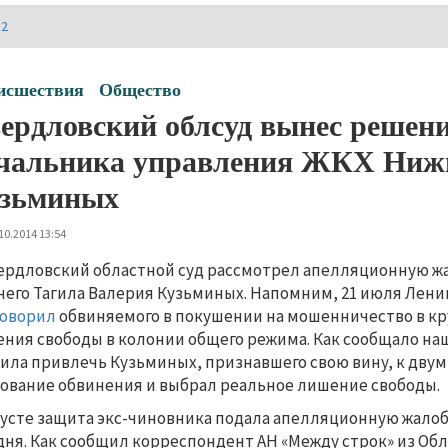
И2
исшествия
Общество
ердловский облсуд вынес решени
чальника управления ЖКХ Нижн
зьминых
10.2014 13:54
ердловский областной суд рассмотрел апелляционную жа
его Тагила Валерия Кузьминых. Напомним, 21 июля Лени
говорил
обвиняемого в покушении на мошенничество в кр
ния свободы в колонии общего режима. Как сообщало наш
ила привлечь Кузьминых, признавшего свою вину, к двум 
ование обвинения и выбрал реальное лишение свободы.
густе защита экс-чиновника подала апелляционную жалоб
дня. Как сообщил корреспондент АН «Между строк» из Об