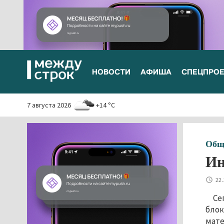
НОВОСТИ
АФИША
СПЕЦПРО
7 августа 2026
+14 °C
Общ
Ин
22.
Се
блок
мате