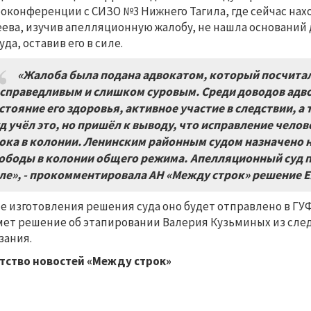
оконференции с СИЗО №3 Нижнего Тагила, где сейчас нах
ева, изучив апелляционную жалобу, не нашла оснований
уда, оставив его в силе.
«Жалоба была подана адвокатом, который посчита
справедливым и слишком суровым. Среди доводов адвок
стояние его здоровья, активное участие в следствии, 
д учёл это, но пришёл к выводу, что исправление чел
ока в колонии. Ленинским районным судом назначено н
ободы в колонии общего режима. Апелляционный суд п
ле», - прокомментировала АН «Между строк» решение Е
е изготовления решения суда оно будет отправлено в Г
ет решение об этапировании Валерия Кузьминых из след
зания.
тство новостей «Между строк»