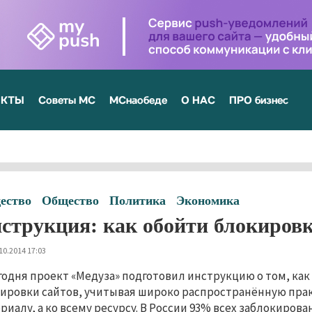
ЕКТЫ
Советы МС
МСнаобеде
О НАС
ПРО бизнес
ество
Общество
Политика
Экономика
струкция: как обойти блокировк
10.2014 17:03
годня проект «Медуза» подготовил инструкцию о том, ка
ировки сайтов, учитывая широко распространённую прак
риалу, а ко всему ресурсу. В России 93% всех заблокиров