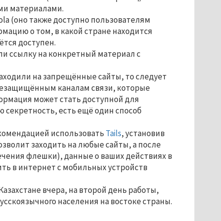
ыми материалами.
la (оно также доступно пользователям
мацию о том, в какой стране находится
ётся доступен.
или ссылку на конкретный материал с
 заходили на запрещённые сайты, то следует
 незащищённым каналам связи, которые
ормация может стать доступной для
ю секретность, есть ещё один способ
рекомендацией использовать
Tails
, установив
озволит заходить на любые сайты, а после
ечения флешки), данные о ваших действиях в
дить в интернет с мобильных устройств
азахстане вчера, на второй день работы,
усскоязычного населения на востоке страны.