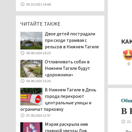
07.08.2026 11:47
05.10.2021 14:08
Екатеринбург подвергся
атаке БПЛА, восемь из
ЧИТАЙТЕ ТАКЖЕ
них были сбиты, три
упали на крышу логистического
Двое детей пострадали
центра
при сходе трамвая с
КА
07.08.2026 11:28
рельсов в Нижнем Тагиле
Тагильские спасатели
06.08.2026 14:25
помогли заблудившемуся
Отлавливать собак в
0
в лесу мужчине найти
Нижнем Тагиле будут
дорогу домой
«дорожники»
06.08.2026 16:28
04.08.2026 15:26
Прокуратура
В Нижнем Тагиле в День
Дзержинского района
города перекроют
Нижнего Тагила
Общ
центральные улицы и
возбудила административное дело в
В 
ограничат парковку
отношении «Водоканала-НТ» из-за
07.08.2026 12:57
отсутствия холодной воды
22.
Мэрия раскрыла имя
06.08.2026 15:42
главной звезды Дня