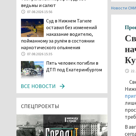
ведьмы и салют
Новости СМ
07.08.2026 15:56
Суд в Нижнем Тагиле
Про
оставил без изменений
наказание водителю,
Св
пойманному за рулём в состоянии
на
наркотического опьянения
07.08.2026 15:35
Ку
Пять человек погибли в
ДТП под Екатеринбургом
22.
Св
07.08.2026 14:24
ВСЕ НОВОСТИ
Нижн
Тагильские спасатели
при
проникли в квартиру
лише
через балкон, чтобы
СПЕЦПРОЕКТЫ
прос
помочь пенсионерке
треб
07.08.2026 14:20
В ав
В Красноуральске хитрый
сего
водитель BMW ездил с