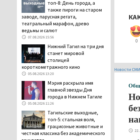
топ-8: День города, а
дня запретят
также пироги на старом
электросамокаты
КА
заводе, парусная регата,
06.08.2026 11:41
театральный марафон, древо
«Я уверен, это бельевая
ведьмы и салют
вошь». Родители 10-
07.08.2026 15:56
0
летней девочки
Нижний Тагил на три дня
пожаловались на кровососущих
станет мировой
паразитов, которые искусали их
столицей
ребёнка в детской больнице
короткометражного кино
Нижнего Тагила
Новости СМ
05.08.2026 13:20
05.08.2026 17:59
Мэрия раскрыла имя
Общ
Директора уральского
главной звезды Дня
предприятия по
Но
города в Нижнем Тагиле
производству дронов
05.08.2026 11:26
бе
«Упырь» подорвали в автомобиле
Тагильские выходные,
под Екатеринбургом
на
топ-5: стальная воля,
05.08.2026 17:05
грациозные животные и
Эксперты назвали
22.
честная классика без академического
причины массового мора