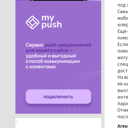
под 
Самы
моби
юзер
Ещё 
помо
Если
помн
могу
спец
дост
На в
её н
выкл
инте
пара
Отме
посл
...
Аген