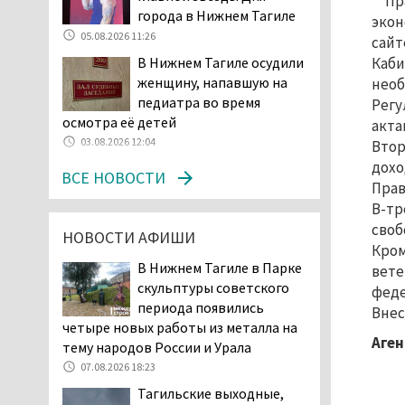
Пр
Двое детей пострадали
города в Нижнем Тагиле
экон
при сходе трамвая с
05.08.2026 11:26
сайт
рельсов в Нижнем Тагиле
В Нижнем Тагиле осудили
Каби
06.08.2026 14:25
женщину, напавшую на
необ
Правительство РФ
педиатра во время
Регу
разрешило производство
осмотра её детей
акта
и продажу бензина класса
03.08.2026 12:04
Втор
«Евро-2», в котором содержание
дохо
серы в 10 раз выше, чем в топливе
ВСЕ НОВОСТИ
Прав
«Евро-5». Это опасно для здоровья и
В-тр
повышает износ автомобиля
своб
06.08.2026 13:53
НОВОСТИ АФИШИ
Кром
В Детской городской
В Нижнем Тагиле в Парке
вете
больнице № 3 Нижнего
скульптуры советского
фед
Тагила опровергли
периода появились
Внес
обвинения родителей, которые
четыре новых работы из металла на
заявили, что их дочь в палате
Аген
тему народов России и Урала
покусала бельевая вошь
07.08.2026 18:23
06.08.2026 13:02
Тагильские выходные,
В Нижнем Тагиле на три