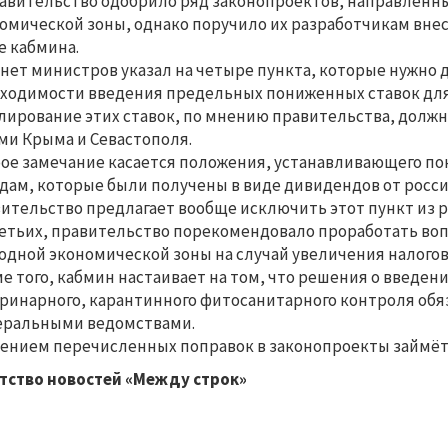
авительство одобрило ряд законопроектов, направленны
омической зоны, однако поручило их разработчикам вне
е кабмина.
нет министров указал на четыре пункта, которые нужно д
ходимости введения предельных пониженных ставок для
лирование этих ставок, по мнению правительства, дол
ми Крыма и Севастополя.
ое замечание касается положения, устанавливающего по
дам, которые были получены в виде дивидендов от росс
ительство предлагает вообще исключить этот пункт из 
етьих, правительство порекомендовало проработать воп
одной экономической зоны на случай увеличения налогов
е того, кабмин настаивает на том, что решения о введен
ринарного, карантинного фитосанитарного контроля обя
еральными ведомствами.
ением перечисленных поправок в законопроекты займёт
тство новостей «Между строк»