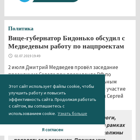
Политика
Вице-губернатор Бидонько обсудил с
Медведевым работу по нацпроектам
02.07.2019 19:49
2 июля Дмитрий Медведев провёл заседание
президиума Совета при президенте РФ по
стратегическому развитию и национальным
Этот сайт использует файлы cookie, чтобы
проектам. В видеоконференции принял участие
улучшить работу и повысить
вице-губернатор Свердловской области Сергей
эффективность сайта. Продолжая работать
Бидонько.
с сайтом, вы соглашаетесь с
использованием cookie.
Узнать больше
«Новые больницы, школы, дороги,
многое другое, что предусмотрено в рамках
Я согласен
национальных проектов, конечно, должны
появляться в регионах. Прошло уже