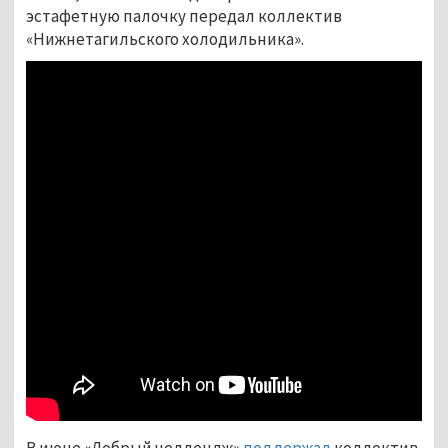
эстафетную палочку передал коллектив
«Нижнетагильского холодильника».
В июне «Добрый челлендж»
поддержал
коллектив