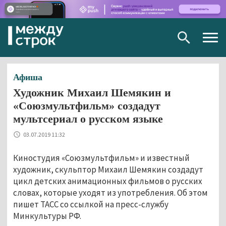
Togg
navig
Афиша
Художник Михаил Шемякин и
«Союзмультфильм» создадут
мультсериал о русском языке
03.07.2019 11:32
Киностудия «Союзмультфильм» и известный
художник, скульптор Михаил Шемякин создадут
цикл детских анимационных фильмов о русских
словах, которые уходят из употребления. Об этом
пишет ТАСС со ссылкой на пресс-службу
Минкультуры РФ.