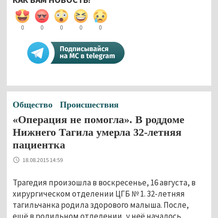
0
0
0
0
0
Общество
Происшествия
«Операция не помогла». В роддоме
Нижнего Тагила умерла 32-летняя
пациентка
18.08.2015 14:59
Трагедия произошла в воскресенье, 16 августа, в
хирургическом отделении ЦГБ № 1. 32-летняя
тагильчанка родила здорового малыша. После,
ещё в родильном отделении, у неё началось