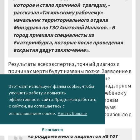
которое и стало причиной трагедии, -
рассказал «Тагильскому рабочему»
начальник территориального отдела
Минздрава по ГЗО Анатолий Малахов. - В
город приехали специалисты из
Екатеринбурга, которые после проведения
вскрытия дадут заключение»
.
Результаты всех экспертиз, точный диагноз и
причина смерти будут названы позже. Заявление в
прокуратуру Дзержинского района ещё не
поступало, заявили АН «Между строк» в надзорном
Этот сайт использует файлы cookie, чтобы
ведомстве. Известно, что родившийся ребёнок у
улучшить работу и повысить
эффективность сайта. Продолжая работать
погибшей тагильчанки уже второй. По словам
с сайтом, вы соглашаетесь с
знакомых семьи, мужу, оставшемуся с двумя
использованием cookie.
Узнать больше
детьми, до сих пор не объяснили, что произошло с
его супругой.
Я согласен
«В роддоме много пациенток на тот