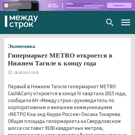
Togg
navig
Экономика
Гипермаркет METRO откроется в
Нижнем Тагиле к концу года
18.08.2015 18:02
Первый в Нижнем Тагиле гипермаркет METRO
Cash&Carry откроется в конце IV квартала 2015 года,
сообщила АН «Между строк» руководитель по
корпоративным и внешним коммуникациям
«МЕТРО Кэш энд Керри Россия» Оксана Токарева.
Общая площадь гипермаркета на Свердловском
шоссе составит 9100 квадратных метров,
прилегающая к нему парковка будет рассчитана на