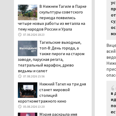
ус
повышает износ автомобиля
В Нижнем Тагиле в Парке
пр
06.08.2026 13:53
скульптуры советского
от
периода появились
В Детской городской
су
четыре новых работы из металла на
больнице № 3 Нижнего
ос
тему народов России и Урала
Тагила опровергли
мэ
обвинения родителей, которые
07.08.2026 18:23
заявили, что их дочь в палате
Тагильские выходные,
Вице
покусала бельевая вошь
топ-8: День города, а
всей
06.08.2026 13:02
также пироги на старом
ведо
заводе, парусная регата,
В Нижнем Тагиле на три
Нижн
театральный марафон, древо
дня запретят
прис
ведьмы и салют
электросамокаты
опас
07.08.2026 15:56
06.08.2026 11:41
Нижний Тагил на три дня
«Я уверен, это бельевая
станет мировой
вошь». Родители 10-
в 
столицей
летней девочки
ид
короткометражного кино
пожаловались на кровососущих
по
паразитов, которые искусали их
05.08.2026 13:20
ес
ребёнка в детской больнице
Мэрия раскрыла имя