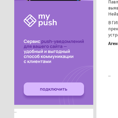
Павл
выяв
Нейв
В ГИ
прек
устр
Аген
...
...