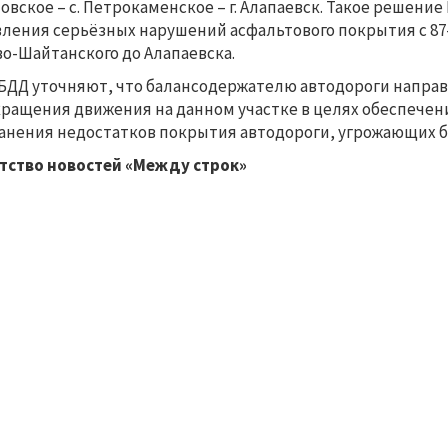
овское – с. Петрокаменское – г. Алапаевск. Такое решени
ления серьёзных нарушений асфальтового покрытия с 87-г
о-Шайтанского до Алапаевска.
БДД уточняют, что балансодержателю автодороги напра
ращения движения на данном участке в целях обеспечен
анения недостатков покрытия автодороги, угрожающих б
тство новостей «Между строк»