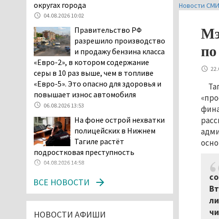
в лесу мужчине найти
округах города
Новости СМ
дорогу домой
04.08.2026 10:02
06.08.2026 16:28
Правительство РФ
Мэ
Прокуратура
разрешило производство
по
Дзержинского района
и продажу бензина класса
Нижнего Тагила
«Евро-2», в котором содержание
возбудила административное дело в
22.
серы в 10 раз выше, чем в топливе
отношении «Водоканала-НТ» из-за
«Евро-5». Это опасно для здоровья и
Та
отсутствия холодной воды
повышает износ автомобиля
«про
06.08.2026 15:42
06.08.2026 13:53
фина
Двое детей пострадали
На фоне острой нехватки
расс
при сходе трамвая с
полицейских в Нижнем
адми
рельсов в Нижнем Тагиле
Тагиле растёт
осно
06.08.2026 14:25
подростковая преступность
Правительство РФ
04.08.2026 14:58
разрешило производство
со
ВСЕ НОВОСТИ
и продажу бензина класса
Вт
«Евро-2», в котором содержание
ли
серы в 10 раз выше, чем в топливе
чи
НОВОСТИ АФИШИ
«Евро-5». Это опасно для здоровья и