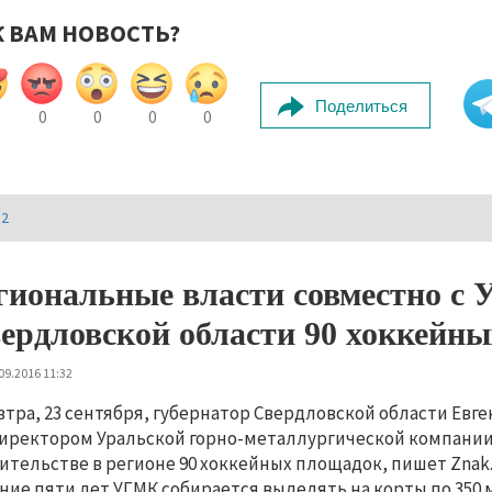
К ВАМ НОВОСТЬ?
Поделиться
0
0
0
0
И2
гиональные власти совместно с
ердловской области 90 хоккейны
09.2016 11:32
втра, 23 сентября, губернатор Свердловской области Евг
иректором Уральской горно-металлургической компании
ительстве в регионе 90 хоккейных площадок, пишет Znak
ние пяти лет УГМК собирается выделять на корты по 350 