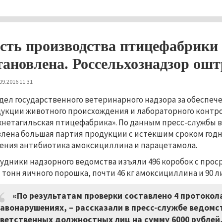
сть производства птицефабрики
тановлена. Россельхознадзор ош
09.2016 11:31
дел государственного ветеринарного надзора за обеспеч
укции животного происхождения и лабораторного контро
нетагильская птицефабрика». По данным пресс-службы в
лена большая партия продукции с истёкшим сроком год
ения антибиотика амоксициллина и парацетамола.
удники надзорного ведомства изъяли 496 коробок с проср
 тонн яичного порошка, почти 46 кг амоксициллина и 90 
«По результатам проверки составлено 4 протоко
авонарушениях,
–
рассказали в пресс-службе ведомс
ветственных должностных лиц на сумму 6000 рублей