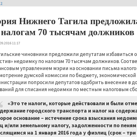
И2
рия Нижнего Тагила предложила
 налогам 70 тысячам должников
09.2016 11:17
гильские чиновники предложили депутатам избавиться о
стив» недоимку по налогам 70 тысячам должников. Соот
нсовым управлением мэрии на основании письма налого
мотрение думской комиссии по бюджету, экономической
нистрации попросили депутатов одобрить внесение в 
ваний для списания недоимки по местным налоговым сб
«Это те налоги, которые действовали и были отмен
держание городского транспорта и налог на содер
орое основание – истечение срока взыскания недоим
ц и/или земельному налогу, задолженности по пеням
слящимся на 1 января 2016 года у физлиц (срок – три