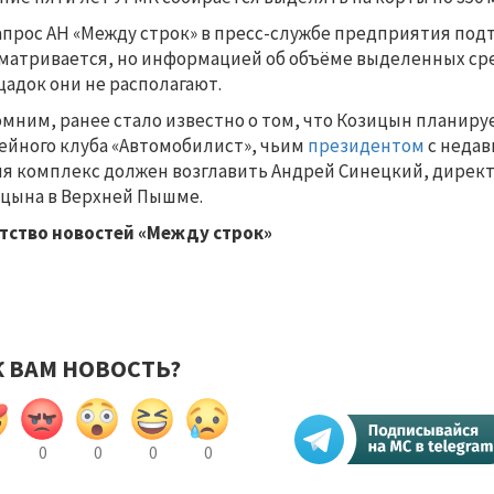
апрос АН «Между строк» в пресс-службе предприятия под
матривается, но информацией об объёме выделенных ср
адок они не располагают.
мним, ранее стало известно о том, что Козицын планир
ейного клуба «Автомобилист», чьим
президентом
с недав
я комплекс должен возглавить Андрей Синецкий, дирек
цына в Верхней Пышме.
тство новостей «Между строк»
К ВАМ НОВОСТЬ?
0
0
0
0