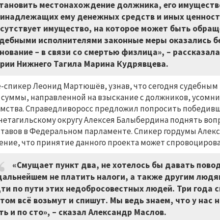
тановить местонахождение должника, его имущество
инадлежащих ему денежных средств и иных ценностей
сутствует имущество, на которое может быть обращ
дебными исполнителями законные меры оказались б
нование – в связи со смертью физлица», – рассказал
рии Нижнего Тагила Марина Кудрявцева.
-спикер Леонид Мартюшёв, узнав, что сегодня судебным 
 суммы, направленной на взыскание с должников, усомн
мства. Справедливоросс предложил попросить победивше
етагильскому округу Алексея Балыбердина поднять воп
тавов в Федеральном парламенте. Спикер гордумы Алекса
ение, что принятие данного проекта может спровоциров
«Смущает пункт два, не хотелось бы давать пов
дальнейшем не платить налоги, а также другим людя
ти по пути этих недобросовестных людей. Три года с
том всё возьмут и спишут. Мы ведь знаем, что у нас н
ть и по сто», – сказал Александр Маслов.