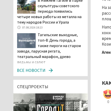
В Нижнем Тагиле в Парке
скульптуры советского
На з
периода появились
расс
четыре новых работы из металла на
площ
тему народов России и Урала
Напо
07.08.2026 18:23
хокк
Тагильские выходные,
врем
топ-8: День города, а
Кози
также пироги на старом
заводе, парусная регата,
Аген
театральный марафон, древо
ведьмы и салют
07.08.2026 15:56
ВСЕ НОВОСТИ
Суд в Нижнем Тагиле
оставил без изменений
КА
наказание водителю,
СПЕЦПРОЕКТЫ
пойманному за рулём в состоянии
наркотического опьянения
0
07.08.2026 15:35
Пять человек погибли в