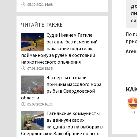
В Нижнем Тагиле в День
05.10.2021 14:08
до
города перекроют
ли
центральные улицы и
са
ограничат парковку
ЧИТАЙТЕ ТАКЖЕ
07.08.2026 12:57
По п
Суд в Нижнем Тагиле
В суд направлено
прио
оставил без изменений
уголовное дело о
наказание водителю,
Аген
мошенничестве при
пойманному за рулём в состоянии
строительстве ИЖС в Нижнем
наркотического опьянения
Тагиле
07.08.2026 15:35
07.08.2026 11:47
Эксперты назвали
Екатеринбург подвергся
причины массового мора
КА
атаке БПЛА, восемь из
рыбы в Свердловской
них были сбиты, три
области
упали на крышу логистического
05.08.2026 16:31
центра
0
Тагильские коммунисты
07.08.2026 11:28
выдвинули своих
Тагильские спасатели
кандидатов на выборах в
помогли заблудившемуся
Свердловское Заксобрание во всех