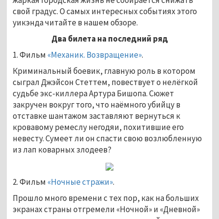
свой градус. О самых интересных событиях этого
уикэнда читайте в нашем обзоре.
Два билета на последний ряд
1. Фильм
«Механик. Возвращение»
.
Криминальный боевик, главную роль в котором
сыграл Джэйсон Стеттем, повествует о нелёгкой
судьбе экс-киллера Артура Бишопа. Сюжет
закручен вокруг того, что наёмного убийцу в
отставке шантажом заставляют вернуться к
кровавому ремеслу негодяи, похитившие его
невесту. Сумеет ли он спасти свою возлюбленную
из лап коварных злодеев?
2. Фильм
«Ночные стражи»
.
Прошло много времени с тех пор, как на больших
экранах страны отгремели «Ночной» и «Дневной»