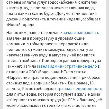
отмены оплаты услуг водоснабжения: с жителей
квартир, куда поступала некачественная вода,
плата взиматься не будет. Документ чиновники
должны подготовить в течение недели, сообщает
«Новый город».
Напомним, ранее тагильчане
начали направлять
заявления в прокуратуру и управляющие
компании, чтобы провести перерасчёт или
полностью отменить коммунальную плату за
некачественную воду: в августе у неё появился
гнилостный запах. Природоохранная прокуратура
Нижнего Тагила
завела административное дело
в
отношении ООО «Водоканал-НТ» по статье
«Нарушение правил водопользования при сбросе
сточных вод в водные объекты». Ещё ранее, 18
августа, Роспотребнадзор
признал непригодность
для питья воды, которая поступает в жилые дома
из Черноисточинского пруда (на ГГМ и Вагонку), её
можно использовать только «на хозяйственные