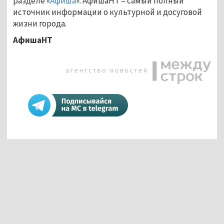
разделе «
Афиша
». АфишаНТ – самый полный
источник информации о культурной и досуговой
жизни города.
АфишаНТ