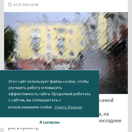
01.07.2021 10:58
Этот сайт использует файлы cookie, чтобы
улучшить работу и повысить
эффективность сайта. Продолжая работать
Тагильчане смогут отдохнуть от невыносимой
с сайтом, вы соглашаетесь с
жары уже в эти выходные. По прогнозам
использованием cookie.
Узнать больше
синоптиков Уральского гидрометцентра, на
севере Свердловской области станет прохладнее
Я согласен
уже в субботу.