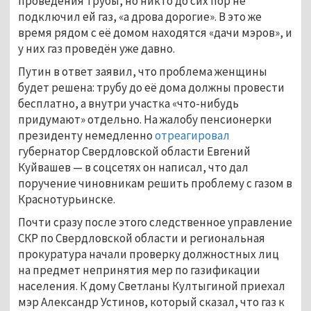
проведения трубы, но никто до сих пор не
подключил ей газ, «а дрова дорогие». В это же
время рядом с её домом находятся «дачи мэров», и
у них газ проведён уже давно.
Путин в ответ заявил, что проблема женщины
будет решена: трубу до её дома должны провести
бесплатно, а внутри участка «что-нибудь
придумают» отдельно. На жалобу пенсионерки
президенту немедленно
отреагировал
губернатор Свердловской области Евгений
Куйвашев — в соцсетях он написал, что дал
поручение чиновникам решить проблему с газом в
Краснотурьинске.
Почти сразу после этого следственное управление
СКР по Свердловской области и региональная
прокуратура начали проверку должностных лиц
на предмет непринятия мер по газификации
населения. К дому Светланы Култыгиной приехал
мэр Александр Устинов, который сказал, что газ к