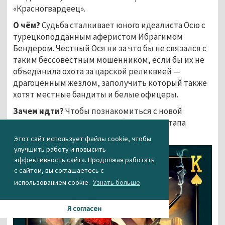
«Красногвардеец».
О чём?
Судьба сталкивает юного идеалиста Осю с
турецкоподданным аферистом Ибрагимом
Бендером. Честный Ося ни за что бы не связался с
таким бессовестным мошенником, если бы их не
объединила охота за царской реликвией —
драгоценным жезлом, заполучить который также
хотят местные бандиты и белые офицеры.
Зачем идти?
Чтобы познакомиться с новой
историей про великого комбинатора Остапа
Бендера.
Этот сайт использует файлы cookie, чтобы
улучшить работу и повысить
эффективность сайта. Продолжая работать
с сайтом, вы соглашаетесь с
использованием cookie.
Узнать больше
Я согласен