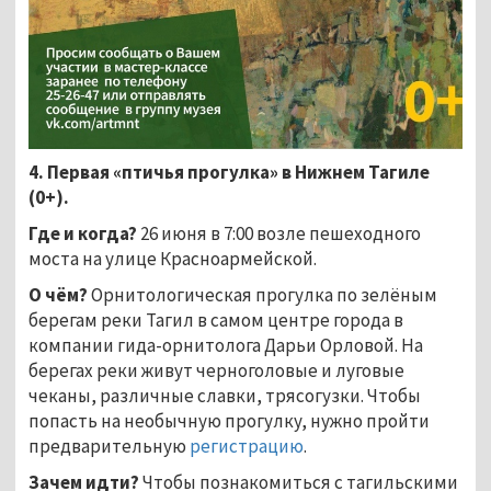
4. Первая
«
птичья прогулка
»
в Нижнем Тагиле
(0+).
Где и когда?
26 июня в 7:00 возле пешеходного
моста на улице Красноармейской.
О чём?
Орнитологическая прогулка по зелёным
берегам реки Тагил в самом центре города в
компании гида-орнитолога Дарьи Орловой. На
берегах реки живут черноголовые и луговые
чеканы, различные славки, трясогузки. Чтобы
попасть на необычную прогулку, нужно пройти
предварительную
регистрацию
.
Зачем идти?
Чтобы познакомиться с тагильскими