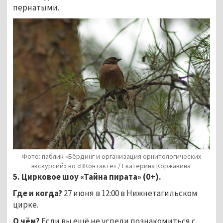
пернатыми.
Фото: паблик «Бёрдинг и организация орнитологических
экскурсий» во «ВКонтакте» / Екатерина Коржавина
5. Цирковое шоу «Тайна пирата» (0+).
Где и когда?
27 июня в 12:00 в Нижнетагильском
цирке.
О чём?
Если вы ещё не успели познакомиться с