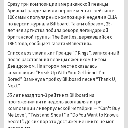
Сразу три композиции американской певицы
Арианы Гранде заняли первые места в рейтинге
100 самых популярных композиций недели в США
по версии журнала Billboard. Таким образом, 25-
летняя артистка побила рекорд легендарной
британской группы The Beatles, державшийся с
1964 года, сообщает газета «Известия».
Список возглавил хит Гранде “7 Rings”, записанный
после расставания певицы с женихом Питом
Дэвидсоном. На втором месте оказалась
композиция “Break Up With Your Girlfriend. I'm
Bored”. Замкнула тройку Billboard песня “Thank U,
Next”.
55 лет назад топ-3 рейтинга Billboard на
протяжении пяти недель возглавляли три
композиции ливерпульской четвёрки — “Can't Buy
Me Love”, “Twist and Shout” и “Do You Want to Know a
Secret”. До сих пор это достижение никто не мог
повторить.