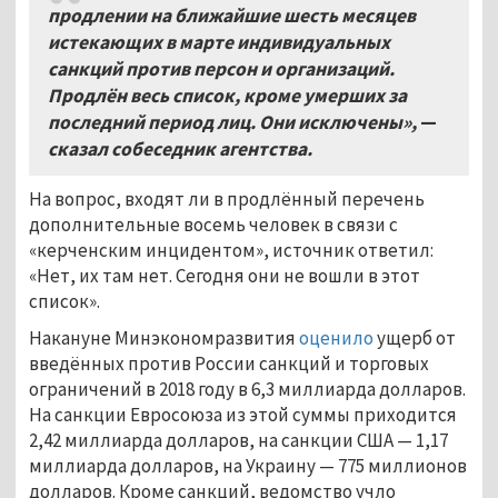
продлении на ближайшие шесть месяцев
истекающих в марте индивидуальных
санкций против персон и организаций.
Продлён весь список, кроме умерших за
последний период лиц. Они исключены»,
—
сказал собеседник агентства.
На вопрос, входят ли в продлённый перечень
дополнительные восемь человек в связи с
«керченским инцидентом», источник ответил:
«Нет, их там нет. Сегодня они не вошли в этот
список».
Накануне Минэкономразвития
оценило
ущерб от
введённых против России санкций и торговых
ограничений в 2018 году в 6,3 миллиарда долларов.
На санкции Евросоюза из этой суммы приходится
2,42 миллиарда долларов, на санкции США — 1,17
миллиарда долларов, на Украину — 775 миллионов
долларов. Кроме санкций, ведомство учло