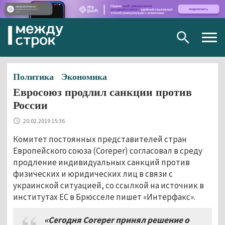
Togg
navig
Политика
Экономика
Евросоюз продлил санкции против
России
20.02.2019 15:36
Комитет постоянных представителей стран
Европейского союза (Coreper) согласовал в среду
продление индивидуальных санкций против
физических и юридических лиц в связи с
украинской ситуацией, со ссылкой на источник в
институтах ЕС в Брюсселе пишет «Интерфакс».
«Сегодня Coreper принял решение о