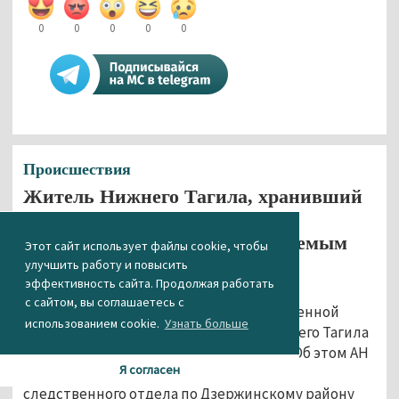
0
0
0
0
0
Происшествия
Житель Нижнего Тагила, хранивший
в диване трое суток труп
возлюбленной, признан вменяемым
Этот сайт использует файлы cookie, чтобы
улучшить работу и повысить
20.02.2019 12:37
эффективность сайта. Продолжая работать
с сайтом, вы соглашаетесь с
Обвиняемый в
убийстве
своей возлюбленной
использованием cookie.
Узнать больше
ранее судимый 25-летний житель Нижнего Тагила
Евгений Малахов признан вменяемым. Об этом АН
Я согласен
«Между строк» сообщил руководитель
следственного отдела по Дзержинскому району