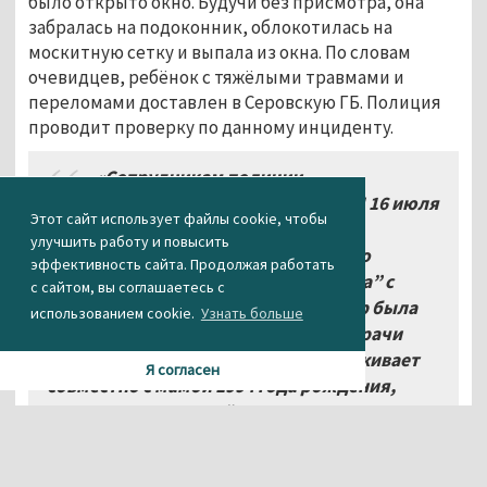
было открыто окно. Будучи без присмотра, она
забралась на подоконник, облокотилась на
москитную сетку и выпала из окна. По словам
очевидцев, ребёнок с тяжёлыми травмами и
переломами доставлен в Серовскую ГБ. Полиция
проводит проверку по данному инциденту.
«
Сотрудникам полиции
территориального ОВД о данном ЧП 16 июля
Этот сайт использует файлы cookie, чтобы
в 18:59 рассказал фельдшер скорой
улучшить работу и повысить
медпомощи. Воспитанница детского
эффективность сайта. Продолжая работать
дошкольного учреждения “Вишенка” с
с сайтом, вы соглашаетесь с
диагнозом закрытый перелом бёдер была
использованием cookie.
Узнать больше
доставлена в больницу, где сейчас врачи
борются за её жизнь. Малышка проживает
Я согласен
совместно с мамой 1994 года рождения,
которая ранее на учёте в ПДН не состояла и к
административной ответственности не
привлекалась
»,
—
сообщил АН «Между