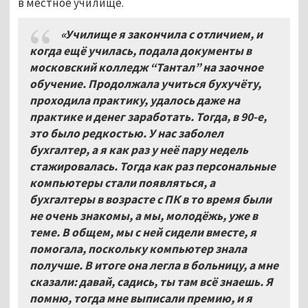
в местное училище.
«Училище я закончила с отличием, и
когда ещё училась, подала документы в
московский колледж “Тантал” на заочное
обучение. Продолжала учиться бухучёту,
проходила практику, удалось даже на
практике и денег заработать. Тогда, в 90-е,
это было редкостью. У нас заболел
бухгалтер, а я как раз у неё пару недель
стажировалась. Тогда как раз персональные
компьютеры стали появляться, а
бухгалтеры в возрасте с ПК в то время были
не очень знакомы, а мы, молодёжь, уже в
теме. В общем, мы с ней сидели вместе, я
помогала, поскольку компьютер знала
получше. В итоге она легла в больницу, а мне
сказали: давай, садись, ты там всё знаешь. Я
помню, тогда мне выписали премию, и я