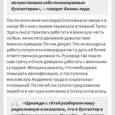
почувствовала себя полноправным
бухгалтером», — говорит бизнес-леди.
После окончания колледжа Ольга вышла замуж и в
конце 90-х они с мужем переехали в Нижний Тагил.
Здесь она устроилась работать в воинскую часть
на Вые, начисляла денежное довольствие
военнослужащим. Потом декрет. После выхода на
работу попросила командира части дать ей более
ответственную должность. Руководство пошло
навстречу и Ольге доверили работать с военными
складами. Женщина решила, что необходимо
повышать квалификацию, и поступила в
московскую Академию труда и социальных
отношений. Потом ей поступило предложение
перейти в частную компанию и Ольга согласилась.
«Однажды с тётей разбирали нашу
родословную и оказалось, что я бухгалтер в