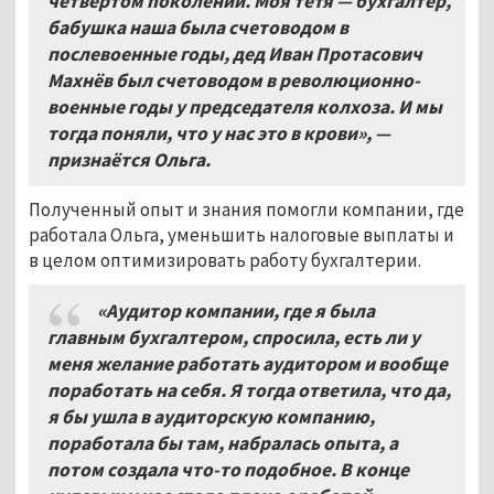
четвёртом поколении. Моя тётя — бухгалтер,
бабушка наша была счетоводом в
послевоенные годы, дед Иван Протасович
Махнёв был счетоводом в революционно-
военные годы у председателя колхоза. И мы
тогда поняли, что у нас это в крови», —
признаётся Ольга.
Полученный опыт и знания помогли компании, где
работала Ольга, уменьшить налоговые выплаты и
в целом оптимизировать работу бухгалтерии.
«Аудитор компании, где я была
главным бухгалтером, спросила, есть ли у
меня желание работать аудитором и вообще
поработать на себя. Я тогда ответила, что да,
я бы ушла в аудиторскую компанию,
поработала бы там, набралась опыта, а
потом создала что-то подобное. В конце