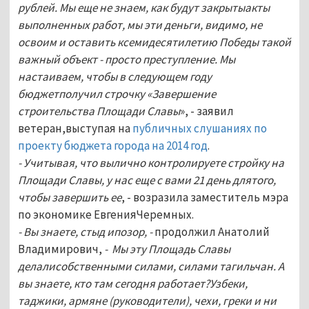
рублей. Мы еще не знаем, как будут закрытыакты
выполненных работ, мы эти деньги, видимо, не
освоим и оставить ксемидесятилетию Победы такой
важный объект - просто преступление. Мы
настаиваем, чтобы в следующем году
бюджетполучил строчку «Завершение
строительства Площади Славы
», - заявил
ветеран,выступая на
публичных слушаниях по
проекту бюджета города на 2014 год
.
- Учитывая, что вылично контролируете стройку на
Площади Славы, у нас еще с вами 21 день длятого,
чтобы завершить ее
, - возразила заместитель мэра
по экономике ЕвгенияЧеремных.
- Вы знаете, стыд ипозор, -
продолжил Анатолий
Владимирович,
- Мы эту Площадь Славы
делалисобственными силами, силами тагильчан. А
вы знаете, кто там сегодня работает?Узбеки,
таджики, армяне (руководители), чехи, греки и ни