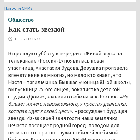
Новости СМИ2
Общество
Как стать звездой
11.12.2013 16:33
В прошлую субботу в передаче «Живой звук» на
телеканале «Россия-1» появилась новая
участница, Анастасия Зудова. Девушка произвела
впечатление на многих, но мало кто знает, что
Настя – тагильчанка. Бывшая ученица 81-ой школы,
выпускница 75-ого лицея, вокалистка детской
студии «Дюма», заявила о себе на всю Россию.
«Не
бывает ничего невозможного, я простая девчонка,
которая идет к своей цели»
, - рассуждает будущая
звезда. Из-за своей занятости наша землячка
нечасто посещает родной город, поводом для
визита в этот раз послужил юбилей любимой
бабушки. Корреспонденту АН «Между строк»