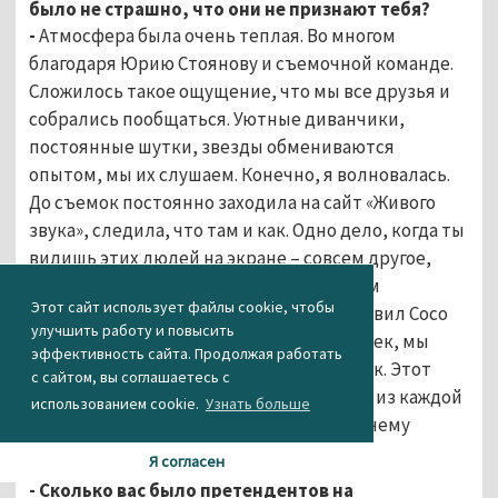
было не страшно, что они не признают тебя?
-
Атмосфера была очень теплая. Во многом
благодаря Юрию Стоянову и съемочной команде.
Сложилось такое ощущение, что мы все друзья и
собрались пообщаться. Уютные диванчики,
постоянные шутки, звезды обмениваются
опытом, мы их слушаем. Конечно, я волновалась.
До съемок постоянно заходила на сайт «Живого
звука», следила, что там и как. Одно дело, когда ты
видишь этих людей на экране – совсем другое,
когда в жизни. Для меня стал настоящим
Этот сайт использует файлы cookie, чтобы
открытием Юрий Стоянов. Приятно удивил Сосо
улучшить работу и повысить
Павлиашвили. Он замечательный человек, мы
эффективность сайта. Продолжая работать
хорошо общались на протяжении съемок. Этот
с сайтом, вы соглашаетесь с
певец просто загорался на сцене, делал из каждой
использованием cookie.
Узнать больше
песни хит, у него, действительно, есть чему
поучиться!
Я согласен
- Сколько вас было претендентов на