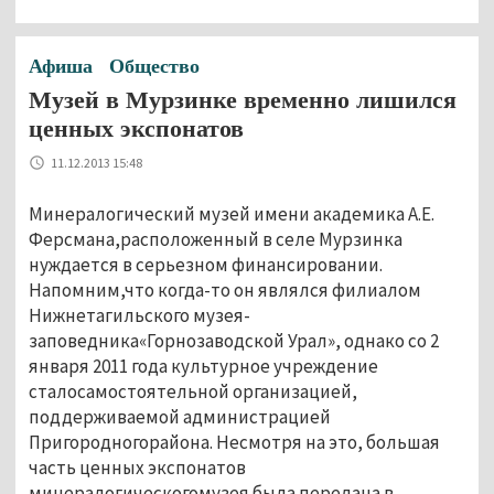
Афиша
Общество
Музей в Мурзинке временно лишился
ценных экспонатов
11.12.2013 15:48
Минералогический музей имени академика А.Е.
Ферсмана,расположенный в селе Мурзинка
нуждается в серьезном финансировании.
Напомним,что когда-то он являлся филиалом
Нижнетагильского музея-
заповедника«Горнозаводской Урал», однако со 2
января 2011 года культурное учреждение
сталосамостоятельной организацией,
поддерживаемой администрацией
Пригородногорайона. Несмотря на это, большая
часть ценных экспонатов
минералогическогомузея была передана в