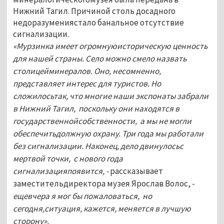
Нижний Тагил. Причиной столь досадного
недоразумениястало банальное отсутствие
сигнализации.
«Мурзинка имеет огромнуюисторическую ценность
для нашей страны. Село можно смело назвать
столицейминералов. Оно, несомненно,
представляет интерес для туристов. Но
сложилосьтак, что многие наши экспонаты забрали
в Нижний Тагил, поскольку они находятся в
государственнойсобственности, а мы не могли
обеспечитьдолжную охрану. Три года мы работали
без сигнализации. Наконец, дело двинулосьс
мертвой точки, с нового года
сигнализацияпоявится, -
рассказывает
заместительдиректора музея Ярослав Волос, -
ещевчера я мог бы пожаловаться, но
сегодня,ситуация, кажется, меняется в лучшую
сторону».