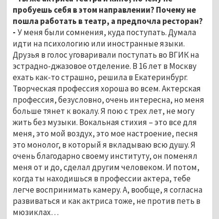
пробуешь себя в этом направлении? Почему не
пошла работать в театр, а предпочла ресторан?
-
У меня были сомнения, куда поступать. Думала
идти на психологию или иностранные языки.
Друзья в голос уговаривали поступать во ВГИК на
эстрадно-джазовое отделение. В 16 лет в Москву
ехать как-то страшно, решила в Екатеринбург.
Творческая профессия хороша во всем. Актерская
профессия, безусловно, очень интересна, но меня
больше тянет к вокалу. Я пою с трех лет, не могу
жить без музыки. Вокальная стихия – это все для
меня, это мой воздух, это мое настроение, песня
это монолог, в который я вкладываю всю душу. Я
очень благодарно своему институту, он поменял
меня от и до, сделал другим человеком. И потом,
когда ты находишься в профессии актера, тебе
легче воспринимать камеру. А, вообще, я согласна
развиваться и как актриса тоже, не против петь в
мюзиклах…