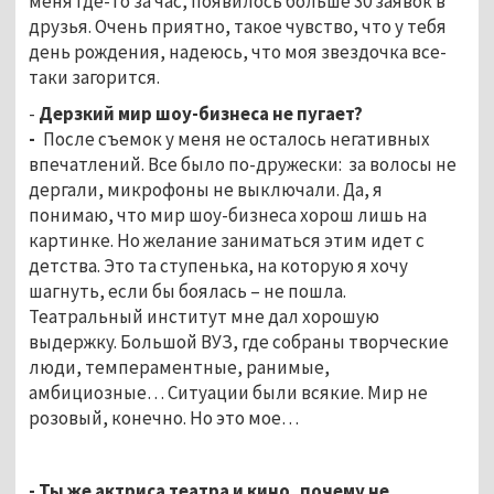
меня где-то за час, появилось больше 30 заявок в
друзья. Очень приятно, такое чувство, что у тебя
день рождения, надеюсь, что моя звездочка все-
таки загорится.
-
Дерзкий мир шоу-бизнеса не пугает?
-
После съемок у меня не осталось негативных
впечатлений. Все было по-дружески: за волосы не
дергали, микрофоны не выключали. Да, я
понимаю, что мир шоу-бизнеса хорош лишь на
картинке. Но желание заниматься этим идет с
детства. Это та ступенька, на которую я хочу
шагнуть, если бы боялась – не пошла.
Театральный институт мне дал хорошую
выдержку. Большой ВУЗ, где собраны творческие
люди, темпераментные, ранимые,
амбициозные… Ситуации были всякие. Мир не
розовый, конечно. Но это мое…
- Ты же актриса театра и кино, почему не