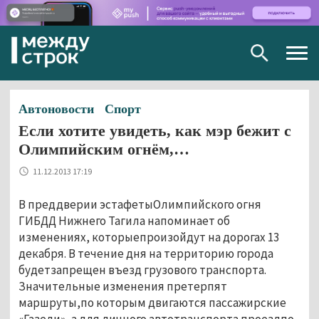
Togg
navig
Автоновости
Спорт
Если хотите увидеть, как мэр бежит с
Олимпийским огнём,…
11.12.2013 17:19
В преддверии эстафетыОлимпийского огня
ГИБДД Нижнего Тагила напоминает об
изменениях, которыепроизойдут на дорогах 13
декабря. В течение дня на территорию города
будетзапрещен въезд грузового транспорта.
Значительные изменения претерпят
маршруты,по которым двигаются пассажирские
«Газели», а для личного автотранспорта проездпо