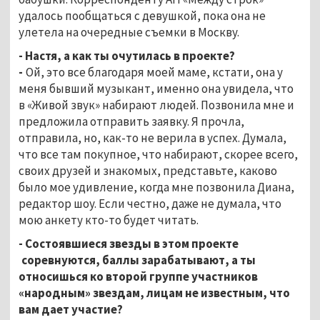
удалось пообщаться с девушкой, пока она не
улетела на очередные съемки в Москву.
- Настя, а как ты очутилась в проекте?
-
Ой, это все благодаря моей маме, кстати, она у
меня бывший музыкант, именно она увидела, что
в «Живой звук» набирают людей. Позвонила мне и
предложила отправить заявку. Я прочла,
отправила, но, как-то не верила в успех. Думала,
что все там покупное, что набирают, скорее всего,
своих друзей и знакомых, представьте, каково
было мое удивление, когда мне позвонила Диана,
редактор шоу. Если честно, даже не думала, что
мою анкету кто-то будет читать.
- Состоявшиеся звезды в этом проекте
соревнуются, баллы зарабатывают, а ты
относишься ко второй группе участников
«народным» звездам, лицам не известным, что
вам дает участие?