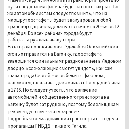
пути следования факела будет и вовсе закрыт. Так
же автомобилистам следуетпомнить, что на
маршруте эстафеты будет эвакуирован любой
транспорт, причемделать это начнут в 20 часов 12
декабря. Во всех районах города будут
работатьгрузовые эвакуаторы.
Во второй половине дня 13декабря Олимпийский
огонь отправится на Вагонку, где эстафета
завершится финальнымпразднованием в Ледовом
дворце. Все желающие смогут увидеть, как сам
главагорода Сергей Носов бежит с факелом,
напомним, он начнёт движение от ПлощадиСлавы
в 17:15. Но следует учесть, что движение
автомобилей и общественноготранспорта на
Вагонку будет затруднено, поэтому болельщикам
рекомендуютвыезжать заранее.
Подробная схема движениятранспорта от отдела
пропаганды ГИБДД Нижнего Тагила.