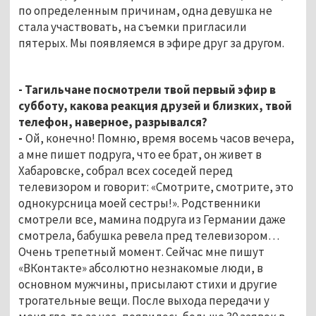
по определенным причинам, одна девушка не
стала участвовать, на съемки пригласили
пятерых. Мы появляемся в эфире друг за другом.
- Тагильчане посмотрели твой первый эфир в
субботу, какова реакция друзей и близких, твой
телефон, наверное, разрывался?
-
Ой, конечно! Помню, время восемь часов вечера,
а мне пишет подруга, что ее брат, он живет в
Хабаровске, собрал всех соседей перед
телевизором и говорит: «Смотрите, смотрите, это
однокурсница моей сестры!». Родственники
смотрели все, мамина подруга из Германии даже
смотрела, бабушка ревела пред телевизором…
Очень трепетный момент. Сейчас мне пишут
«ВКонтакте» абсолютно незнакомые люди, в
основном мужчины, присылают стихи и другие
трогательные вещи. После выхода передачи у