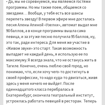
-
Да, мы не соревнуемся, мы являемся гостями
программы. Но мы также поем, общаемся со
звездами…
Вообще, у тебя есть все шансы
перепеть звезду! В первом эфире мне досталась
песня Алены Апиной «Узелки», автомат выдал мне
90 баллов, а в конце программы вышла сама
певица, и за эту же песню получила 95 баллов, ну,
это так, ради интереса. Для меня же участие в
«Живом звуке» это старт. Такая возможность
выпадает не каждый день, я использую ее по
максимуму. Я всегда знала, что не останусь жить в
Тагиле. Конечно, очень люблю свой город, но
понимаю, что, если хочу чего-то достигнуть в
своей профессии, то надо куда-то двигаться, живя
здесь у меня ничего не выйдет. После
одиннадцатого класса перебралась в
Екатеринбург, окончила театральный институт,
устроилась работать певицей в ресторан. Теперь