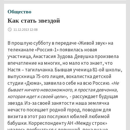
Общество
Как стать звездой
11.12.2013 12:08
В прошлую субботу в передаче «Живой звук» на
телеканале «Россия-1» появилась новая
участница, Анастасия Зудова. Девушка произвела
впечатление на многих, но мало кто знает, что
Настя – тагильчанка. Бывшая ученица 81-ой школы,
выпускница 75-ого лицея, вокалистка детской
студии «Дюма», заявила о себе на всю Россию.
«Не
бывает ничего невозможного, я простая девчонка,
которая идет к своей цели»
, - рассуждает будущая
звезда. Из-за своей занятости наша землячка
нечасто посещает родной город, поводом для
визита в этот раз послужил юбилей любимой
бабушки. Корреспонденту АН «Между строк»
удалось пообщаться с девушкой, пока она не