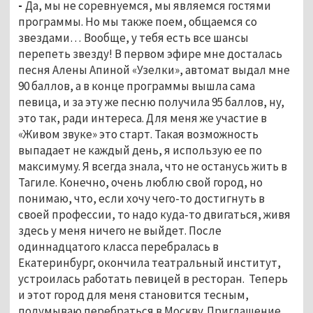
-
Да, мы не соревнуемся, мы являемся гостями
программы. Но мы также поем, общаемся со
звездами…
Вообще, у тебя есть все шансы
перепеть звезду! В первом эфире мне досталась
песня Алены Апиной «Узелки», автомат выдал мне
90 баллов, а в конце программы вышла сама
певица, и за эту же песню получила 95 баллов, ну,
это так, ради интереса. Для меня же участие в
«Живом звуке» это старт. Такая возможность
выпадает не каждый день, я использую ее по
максимуму. Я всегда знала, что не останусь жить в
Тагиле. Конечно, очень люблю свой город, но
понимаю, что, если хочу чего-то достигнуть в
своей профессии, то надо куда-то двигаться, живя
здесь у меня ничего не выйдет. После
одиннадцатого класса перебралась в
Екатеринбург, окончила театральный институт,
устроилась работать певицей в ресторан. Теперь
и этот город для меня становится тесным,
подумываю перебраться в Москву. Приглашение