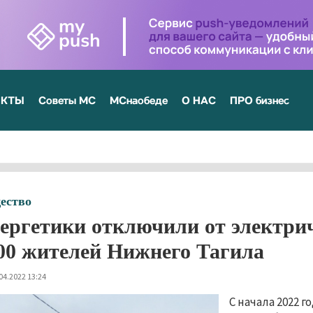
ЕКТЫ
Советы МС
МСнаобеде
О НАС
ПРО бизнес
ество
ергетики отключили от электрич
00 жителей Нижнего Тагила
04.2022 13:24
С начала 2022 