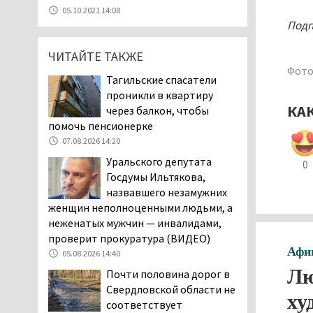
уголовное дело о
05.10.2021 14:08
мошенничестве при
Подп
строительстве ИЖС в Нижнем
Тагиле
ЧИТАЙТЕ ТАКЖЕ
Фото
07.08.2026 11:47
Тагильские спасатели
Екатеринбург подвергся
проникли в квартиру
атаке БПЛА, восемь из
КА
через балкон, чтобы
них были сбиты, три
помочь пенсионерке
упали на крышу логистического
07.08.2026 14:20
центра
Уральского депутата
0
07.08.2026 11:28
Госдумы Ильтякова,
Тагильские спасатели
назвавшего незамужних
помогли заблудившемуся
женщин неполноценными людьми, а
в лесу мужчине найти
неженатых мужчин — инвалидами,
дорогу домой
проверит прокуратура (ВИДЕО)
06.08.2026 16:28
Афи
05.08.2026 14:40
Прокуратура
Лю
Почти половина дорог в
Дзержинского района
Свердловской области не
ху
Нижнего Тагила
соответствует