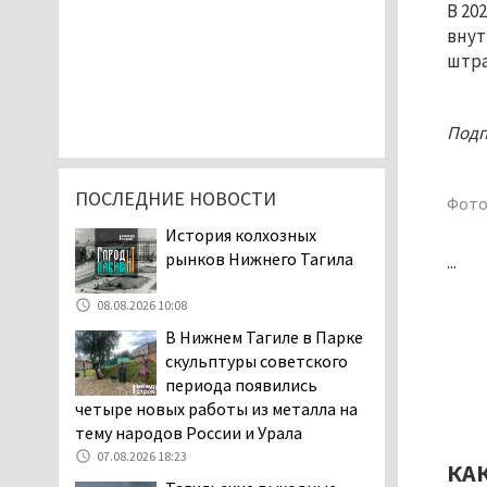
В 20
внут
штра
Подп
ПОСЛЕДНИЕ НОВОСТИ
Фото
История колхозных
рынков Нижнего Тагила
...
08.08.2026 10:08
В Нижнем Тагиле в Парке
скульптуры советского
периода появились
четыре новых работы из металла на
тему народов России и Урала
07.08.2026 18:23
КА