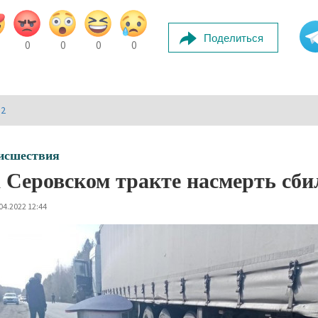
Поделиться
0
0
0
0
И2
исшествия
 Серовском тракте насмерть сби
04.2022 12:44