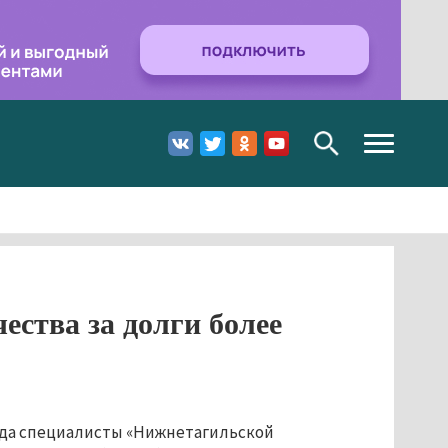
Toggle
navigation
ества за долги более
года специалисты «Нижнетагильской