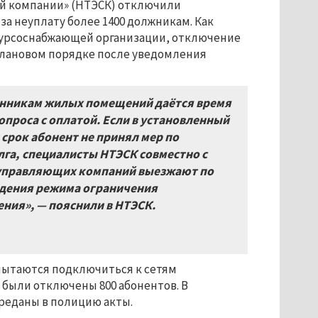
й компании» (НТЭСК) отключили
за неуплату более 1400 должникам. Как
сурсоснабжающей организации, отключение
плановом порядке после уведомления
нникам жилых помещений даётся время
опроса с оплатой. Если в установленный
срок абонент не принял мер по
га, специалисты НТЭСК совместно с
управляющих компаний выезжают по
едения режима ограничения
ния», — пояснили в НТЭСК.
пытаются подключиться к сетям
 были отключены 800 абонентов. В
реданы в полицию акты.