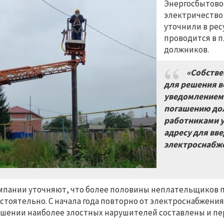
Энергосбытово
электричество 
уточнили в ре
проводится в 
должников.
«Собстве
для решения в
уведомлением 
погашению дол
работниками 
адресу для вв
электроснабже
мпании уточняют, что более половины неплательщиков 
стоятельно. С начала года повторно от электроснабжения
шении наиболее злостных нарушителей составлены и пе