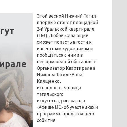
Этой весной Нижний Тагил
впервые станет площадкой
2-й Уральской квартирале
(16+). Любой желающий
сможет попасть в гости к
известным художникам и
пообщаться с ними в
неформальной обстановке.
Организатор Квартирале в
Нижнем Тагиле Анна
Киященко,
исследовательница
тагильского
искусства, рассказала
«Афише МС» об участниках и
программе предстоящего
события.