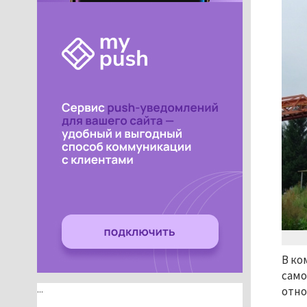
В ко
само
...
отно