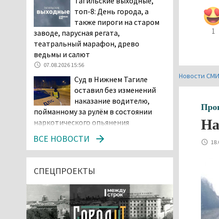
Тагильские выходные,
топ-8: День города, а
также пироги на старом
1
заводе, парусная регата,
театральный марафон, древо
ведьмы и салют
07.08.2026 15:56
Новости СМ
Суд в Нижнем Тагиле
оставил без изменений
наказание водителю,
Про
пойманному за рулём в состоянии
На
наркотического опьянения
07.08.2026 15:35
ВСЕ НОВОСТИ
18.
Пять человек погибли в
ДТП под Екатеринбургом
СПЕЦПРОЕКТЫ
07.08.2026 14:24
Тагильские спасатели
проникли в квартиру
через балкон, чтобы