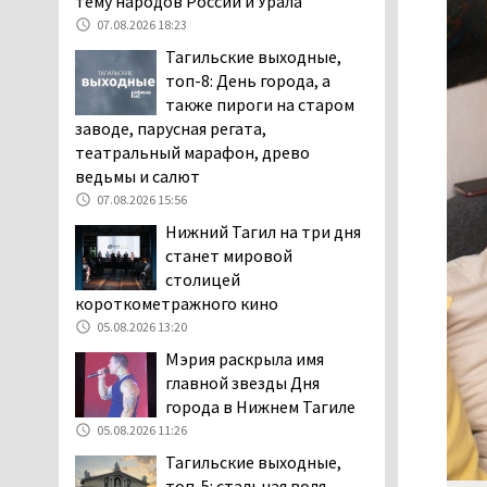
тему народов России и Урала
заявили, что их дочь в палате
07.08.2026 18:23
покусала бельевая вошь
Тагильские выходные,
06.08.2026 13:02
топ-8: День города, а
В Нижнем Тагиле на три
также пироги на старом
дня запретят
заводе, парусная регата,
электросамокаты
театральный марафон, древо
06.08.2026 11:41
ведьмы и салют
«Я уверен, это бельевая
07.08.2026 15:56
вошь». Родители 10-
Нижний Тагил на три дня
летней девочки
станет мировой
пожаловались на кровососущих
столицей
паразитов, которые искусали их
короткометражного кино
ребёнка в детской больнице
05.08.2026 13:20
Нижнего Тагила
Мэрия раскрыла имя
05.08.2026 17:59
главной звезды Дня
Директора уральского
города в Нижнем Тагиле
предприятия по
05.08.2026 11:26
производству дронов
Тагильские выходные,
«Упырь» подорвали в автомобиле
топ-5: стальная воля,