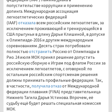
попустительстве коррупции и применению
допинга. Международная ассоциация
легкоатлетических федераций
(IAAF)
отказала
всем российским легкоатлетам, за
исключением проживающей и тренирующейся в
США прыгуньи в длину Дарьи Клишиной, в допуске
к Олимпиаде-2016 и другим международным
соревнованиям. Десять стран потребовали
полностью
отстранить
Россию от Олимпиады в
Рио. 24 июля МОК принял решение допустить
российскую сборную к Играм под флагом России за
исключением легкоатлетов, с оговоркой: по
остальным российским спортсменам решения
должны принимать профильные федерации. Так,
в частности,
получила отказ
от Международной
федерации плавания (FINA) представительница
Нижнего Тагила Дарья Устинова. Впрочем, её
судьбу ещё будет решать специальная комиссия
МОК.