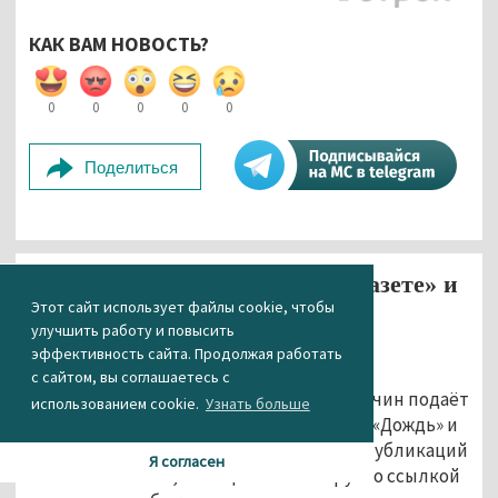
КАК ВАМ НОВОСТЬ?
0
0
0
0
0
Поделиться
Сечин подаёт иски к «Новой газете» и
Этот сайт использует файлы cookie, чтобы
телеканалу «Дождь»
улучшить работу и повысить
03.08.2016 10:44
эффективность сайта. Продолжая работать
с сайтом, вы соглашаетесь с
Глава госкомпании «Роснефть» Игорь Сечин подаёт
использованием cookie.
Узнать больше
иск против «Новой газеты», телеканала «Дождь» и
ряда других СМИ из-за недостоверных публикаций
Я согласен
о его якобы жене, сообщает «Газета.ру» со ссылкой