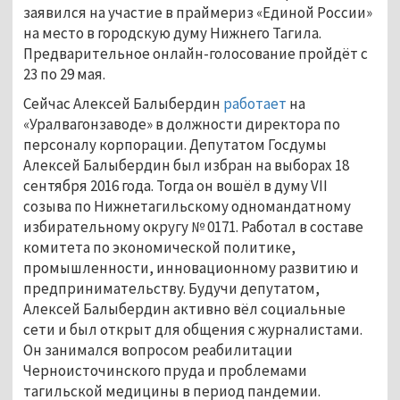
заявился на участие в праймериз «Единой России»
на место в городскую думу Нижнего Тагила.
Предварительное онлайн-голосование пройдёт с
23 по 29 мая.
Сейчас Алексей Балыбердин
работает
на
«Уралвагонзаводе» в должности директора по
персоналу корпорации. Депутатом Госдумы
Алексей Балыбердин был избран на выборах 18
сентября 2016 года. Тогда он вошёл в думу VII
созыва по Нижнетагильскому одномандатному
избирательному округу № 0171. Работал в составе
комитета по экономической политике,
промышленности, инновационному развитию и
предпринимательству. Будучи депутатом,
Алексей Балыбердин активно вёл социальные
сети и был открыт для общения с журналистами.
Он занимался вопросом реабилитации
Черноисточинского пруда и проблемами
тагильской медицины в период пандемии.