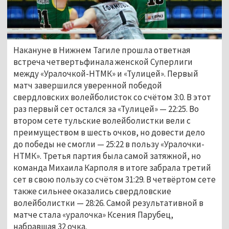
Накануне в Нижнем Тагиле прошла ответная
встреча четвертьфинала женской Суперлиги
между «Уралочкой-НТМК» и «Тулицей». Первый
матч завершился уверенной победой
свердловских волейболисток со счётом 3:0. В этот
раз первый сет остался за «Тулицей» — 22:25. Во
втором сете тульские волейболистки вели с
преимуществом в шесть очков, но довести дело
до победы не смогли — 25:22 в пользу «Уралочки-
НТМК». Третья партия была самой затяжной, но
команда Михаила Карполя в итоге забрала третий
сет в свою пользу со счётом 31:29. В четвёртом сете
также сильнее оказались свердловские
волейболистки — 28:26. Самой результативной в
матче стала «уралочка» Ксения Парубец,
набравшая 32 очка.