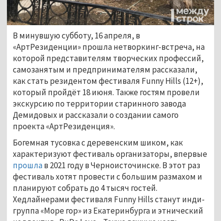
В минувшую субботу, 16 апреля, в
«АртРезиденции» прошла нетворкинг-встреча, на
которой представителям творческих профессий,
самозанятым и предпринимателям рассказали,
как стать резидентом фестиваля Funny Hills (12+),
который пройдёт 18 июня. Также гостям провели
экскурсию по территории старинного завода
Демидовых и рассказали о создании самого
проекта «АртРезиденция».
Богемная тусовка с деревенским шиком, как
характеризуют фестиваль организаторы, впервые
прошла
в 2021 году в Черноисточинске. В этот раз
фестиваль хотят провести с большим размахом и
планируют собрать до 4 тысяч гостей.
Хедлайнерами фестиваля Funny Hills станут инди-
группа «Море гор» из Екатеринбурга и этнический