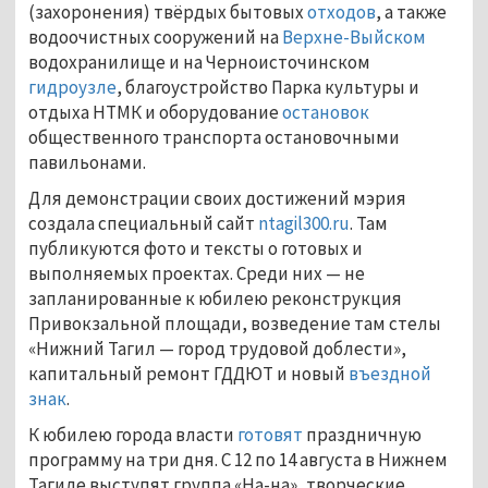
(захоронения) твёрдых бытовых
отходов
, а также
водоочистных сооружений на
Верхне-Выйском
водохранилище и на Черноисточинском
гидроузле
, благоустройство Парка культуры и
отдыха НТМК и оборудование
остановок
общественного транспорта остановочными
павильонами.
Для демонстрации своих достижений мэрия
создала специальный сайт
ntagil300.ru
. Там
публикуются фото и тексты о готовых и
выполняемых проектах. Среди них — не
запланированные к юбилею реконструкция
Привокзальной площади, возведение там стелы
«Нижний Тагил — город трудовой доблести»,
капитальный ремонт ГДДЮТ и новый
въездной
знак
.
К юбилею города власти
готовят
праздничную
программу на три дня. С 12 по 14 августа в Нижнем
Тагиле выступят группа «На-на», творческие