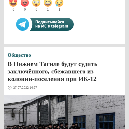
0
0
0
1
1
Общество
В Нижнем Тагиле будут судить
заключённого, сбежавшего из
колонии-поселения при ИК-12
27.07.2022 14:27