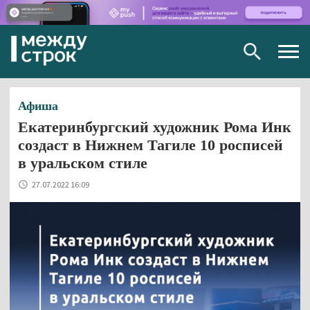
Togg
navig
Афиша
Екатеринбургский художник Рома Инк
создаст в Нижнем Тагиле 10 росписей
в уральском стиле
27.07.2022 16:09