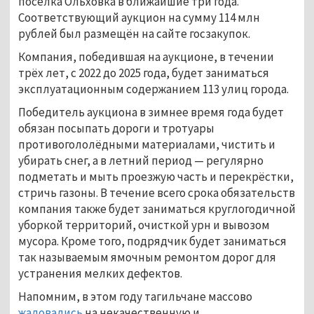
посёлка Ольховка в ближайшие три года.
Соответствующий аукцион на сумму 114 млн
рублей был размещён на сайте госзакупок.
Компания, победившая на аукционе, в течении
трёх лет, с 2022 до 2025 года, будет заниматься
эксплуатационным содержанием 113 улиц города.
Победитель аукциона в зимнее время года будет
обязан посыпать дороги и тротуары
противогололёдными материалами, чистить и
убирать снег, а в летний период — регулярно
подметать и мыть проезжую часть и перекрёстки,
стричь газоны. В течение всего срока обязательств
компания также будет заниматься круглогодичной
уборкой территорий, очисткой урн и вывозом
мусора. Кроме того, подрядчик будет заниматься
так называемым ямочным ремонтом дорог для
устранения мелких дефектов.
Напомним, в этом году тагильчане массово
жаловались
на некачественную и