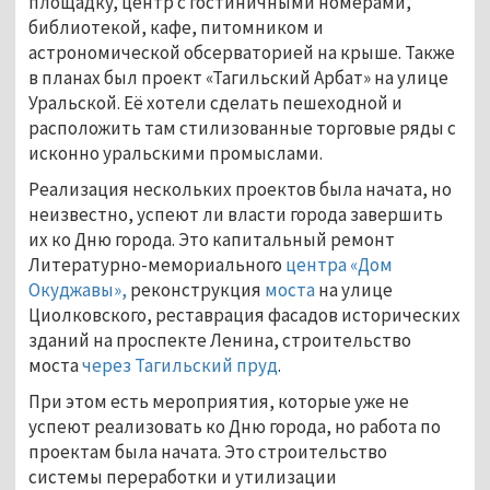
площадку, центр с гостиничными номерами,
библиотекой, кафе, питомником и
астрономической обсерваторией на крыше. Также
в планах был проект «Тагильский Арбат» на улице
Уральской. Её хотели сделать пешеходной и
расположить там стилизованные торговые ряды с
исконно уральскими промыслами.
Реализация нескольких проектов была начата, но
неизвестно, успеют ли власти города завершить
их ко Дню города. Это капитальный ремонт
Литературно-мемориального
центра «Дом
Окуджавы»,
реконструкция
моста
на улице
Циолковского, реставрация фасадов исторических
зданий на проспекте Ленина, строительство
моста
через Тагильский пруд
.
При этом есть мероприятия, которые уже не
успеют реализовать ко Дню города, но работа по
проектам была начата. Это строительство
системы переработки и утилизации