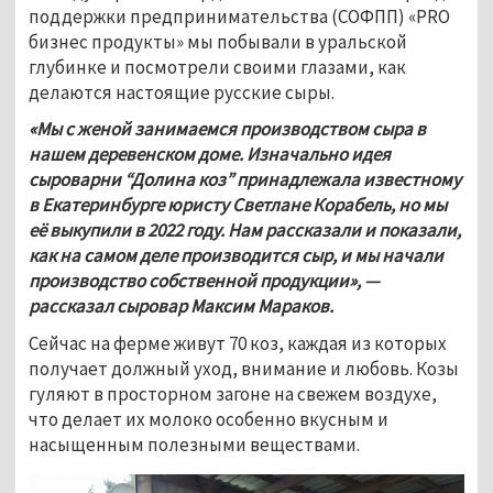
поддержки предпринимательства (СОФПП) «PRO 
бизнес продукты» мы побывали в уральской 
глубинке и посмотрели своими глазами, как 
делаются настоящие русские сыры.
«Мы с женой занимаемся производством сыра в 
нашем деревенском доме. Изначально идея 
сыроварни “Долина коз” принадлежала известному 
в Екатеринбурге юристу Светлане Корабель, но мы 
её выкупили в 2022 году. Нам рассказали и показали, 
как на самом деле производится сыр, и мы начали 
производство собственной продукции», — 
рассказал сыровар Максим Мараков.
Сейчас на ферме живут 70 коз, каждая из которых 
получает должный уход, внимание и любовь. Козы 
гуляют в просторном загоне на свежем воздухе, 
что делает их молоко особенно вкусным и 
насыщенным полезными веществами.