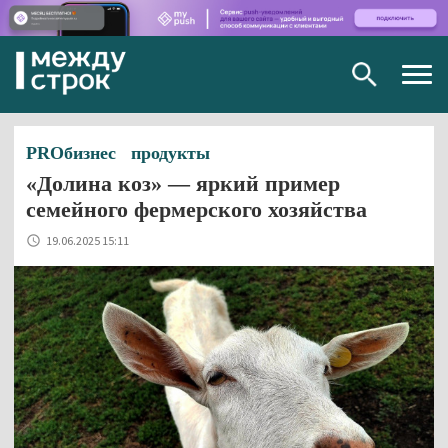
Togg
navig
PROбизнес
продукты
«Долина коз» — яркий пример
семейного фермерского хозяйства
19.06.2025 15:11