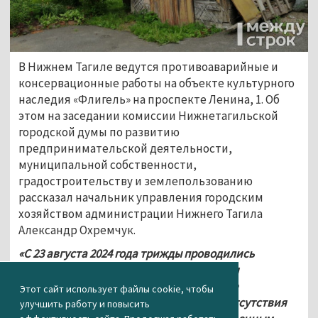
В Нижнем Тагиле ведутся противоаварийные и 
консервационные работы на объекте культурного 
наследия «Флигель» на проспекте Ленина, 1. Об 
этом на заседании комиссии Нижнетагильской 
городской думы по развитию 
предпринимательской деятельности, 
муниципальной собственности, 
градостроительству и землепользованию 
рассказал начальник управления городским 
хозяйством администрации Нижнего Тагила 
Александр Охремчук. 
«С 23 августа 2024 года трижды проводились 
процедуры на электронной площадке для 
определения подрядчика на выполнение 
Этот сайт использует файлы cookie, чтобы
консервационных мероприятий. Из-за отсутствия 
улучшить работу и повысить