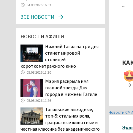
...
04.08.2026 16:53
клиентов российских банков 7,4 млрд
рублей
ВСЕ НОВОСТИ
05.08.2026 10:58
Жителей центра Нижнего
Тагила напугала система
НОВОСТИ АФИШИ
оповещения о
Нижний Тагил на три дня
заложенной бомбе
станет мировой
04.08.2026 17:57
столицей
КА
«Выезжать на круговое
короткометражного кино
движение здесь очень
05.08.2026 13:20
опасно: машин, которые
Мэрия раскрыла имя
надо пропускать, почти не видно».
0
главной звезды Дня
Тагильчане пожаловались на плохой
города в Нижнем Тагиле
обзор из-за высокой травы у дороги
05.08.2026 11:26
на перекрёстке улиц Серова и
Первомайской
Тагильские выходные,
Новости СМ
04.08.2026 16:53
топ-5: стальная воля,
грациозные животные и
Отлавливать собак в
Эко
честная классика без академического
Нижнем Тагиле будут