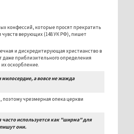
ных конфессий, которые просят прекратить
 чувств верующих (148 УК РФ), пишет
вечная и дискредитирующая христианство в
ет даже приблизительного определения
 их оскорбление.
и милосердие, а вовсе не жажда
, поэтому чрезмерная опека церкви
ия часто используется как "ширма" для
пишут они
.