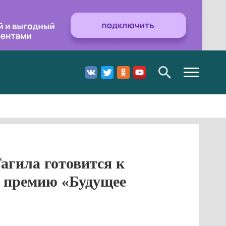
Toggle
navigation
агила готовится к
ю премию «Будущее