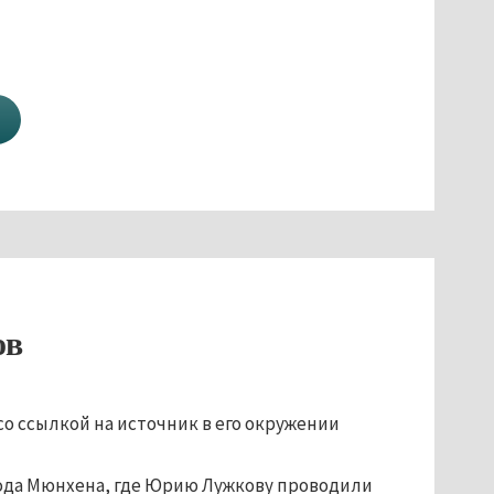
ов
о ссылкой на источник в его окружении
рода Мюнхена, где Юрию Лужкову проводили