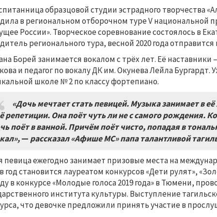
спитанница образцовой студии эстрадного творчества «Ал
дила в региональном отборочном туре V национальной пр
ущее России». Творческое соревнование состоялось в Ека
дитель регионального тура, весной 2020 года отправится 
ана Борей занимается вокалом с трёх лет. Её наставники
кова и педагог по вокалу ДК им. Окунева Лейла Бургардт. 
кальной школе № 2 по классу фортепиано.
«Дочь мечтает стать певицей. Музыка занимает в её
ё репетиции. Она поёт чуть ли не с самого рождения. К
чь поёт в ванной. Причём поёт чисто, попадая в тональ
кал»,
—
рассказал «Афише МС» папа талантливой тагиль
 певица ежегодно занимает призовые места на междунар
 в год становится лауреатом конкурсов «Дети рулят», «Зо
ду в конкурсе «Молодые голоса 2019 года» в Тюмени, пр
дарственного института культуры. Выступление тагильс
урса, что девочке предложили принять участие в прослуш