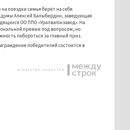
на поездки семья берёт на себя.
осдумы Алексей Балыбердин, заведующая
дящихся ОО ППО «Уралвагонзавод». На
иональной премии под вопросом, но
жность побороться за главный приз.
 награждение победителей состоится в