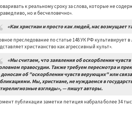
оваривать к реальному сроку за слова, которые не содерж
раведливо, но и бесчеловечно».
«Как христиан и просто как людей, нас возмущает 
овное преследование по статье 148 УК РФ культивирует в
дставляет христианство как агрессивный культ».
«Мы считаем, что заявления об оскорблении чувств
оловном правосудии. Также требуем пересмотра и пр
 доносам об "оскорблении чувств верующих" или связ
бликациями. Мы, христиане, не нуждаемся в государс
тирелигиозные взгляды», — пишут авторы.
омент публикации заметки петиция набрала более 34 ты