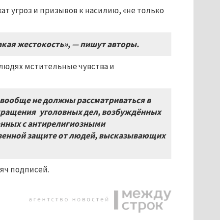
ат угроз и призывов к насилию, «не только
такая жестокость», — пишут авторы.
 людях мстительные чувства и
 вообще не должны рассматриваться в
екращения уголовных дел, возбуждённых
анных с антирелигиозными
твенной защите от людей, высказывающих
сяч подписей.