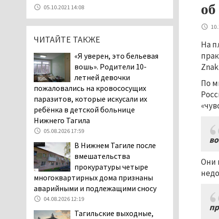
Эксперты назвали
об
05.10.2021 14:08
причины массового мора
рыбы в Свердловской
10.
области
ЧИТАЙТЕ ТАКЖЕ
На п
05.08.2026 16:31
прак
«Я уверен, это бельевая
Осуждённый за убийство
вошь». Родители 10-
Znak
тагильского хоккеиста
летней девочки
Александра Чумарина
По м
пожаловались на кровососущих
Самат Хазипов в очередной раз
Росс
паразитов, которые искусали их
попал на скамью подсудимых
«чув
ребёнка в детской больнице
05.08.2026 15:28
Нижнего Тагила
Уральского депутата
05.08.2026 17:59
во
Госдумы Ильтякова,
В Нижнем Тагиле после
назвавшего незамужних
вмешательства
женщин неполноценными людьми, а
Они 
прокуратуры четыре
неженатых мужчин — инвалидами,
недо
многоквартирных дома признаны
проверит прокуратура (ВИДЕО)
аварийными и подлежащими сносу
05.08.2026 14:40
04.08.2026 12:19
пр
На водоёмах
Тагильские выходные,
Свердловской области с