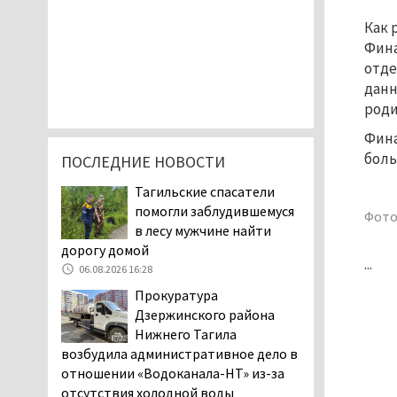
Как 
Фина
отде
данн
роди
Фина
боль
ПОСЛЕДНИЕ НОВОСТИ
Тагильские спасатели
помогли заблудившемуся
Фото
в лесу мужчине найти
дорогу домой
...
06.08.2026 16:28
Прокуратура
Дзержинского района
Нижнего Тагила
возбудила административное дело в
отношении «Водоканала-НТ» из-за
отсутствия холодной воды