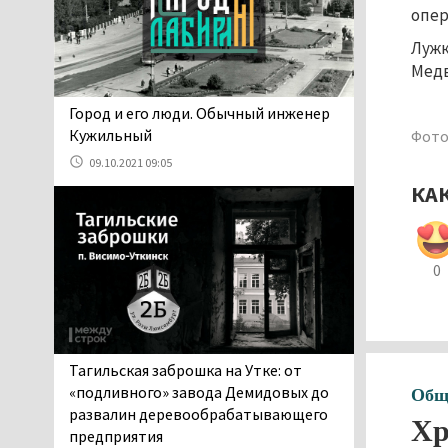
06.08.2026 13:02
опер
В Нижнем Тагиле на три
Лужк
дня запретят
Медв
электросамокаты
06.08.2026 11:41
​​​​​​​Город и его люди. Обычный инженер
«Я уверен, это бельевая
Кужильный
Фото
вошь». Родители 10-
09.10.2021 09:05
летней девочки
КА
пожаловались на кровососущих
паразитов, которые искусали их
ребёнка в детской больнице
Нижнего Тагила
0
05.08.2026 17:59
Директора уральского
предприятия по
производству дронов
Тагильская заброшка на Утке: от
«Упырь» подорвали в автомобиле
«подливного» завода Демидовых до
Общ
под Екатеринбургом
развалин деревообрабатывающего
Хр
05.08.2026 17:05
предприятия