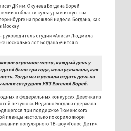
иса» ДК им. Окунева Богдана Борей
емии в области культуры и искусства
теринбурге на прошлой неделе. Богдана, как
в Москву.
 — руководитель студии «Алиса» Людмила
Уже несколько лет Богдана учится в
 жизни огромное место, каждый день у
огда ей было три года, жена услышала, как
ность. Тогда мы и решили отдать дочь на
чанки сотрудник УВЗ Евгений Борей.
одных и федеральных конкурсах. Девочка из
лотой петушок». Недавно Богдана одержала
оводящегося при поддержке Тюменского
кой певицы настолько покорило жюри
ивании популярного ТВ-шоу «Голос. Дети».