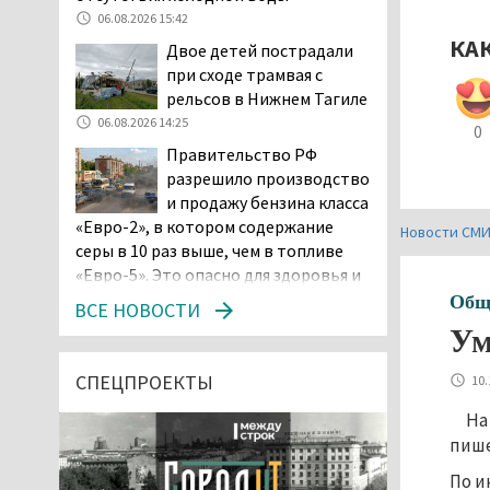
06.08.2026 15:42
КА
Двое детей пострадали
при сходе трамвая с
рельсов в Нижнем Тагиле
06.08.2026 14:25
0
Правительство РФ
разрешило производство
и продажу бензина класса
«Евро-2», в котором содержание
Новости СМ
серы в 10 раз выше, чем в топливе
«Евро-5». Это опасно для здоровья и
повышает износ автомобиля
Общ
ВСЕ НОВОСТИ
06.08.2026 13:53
Ум
В Детской городской
больнице № 3 Нижнего
СПЕЦПРОЕКТЫ
10.
Тагила опровергли
На
обвинения родителей, которые
пише
заявили, что их дочь в палате
покусала бельевая вошь
По и