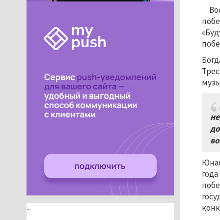
Во
побе
«Буд
побе
Богд
Трес
музы
не
до
во
Юная
года
побе
госу
конк
...