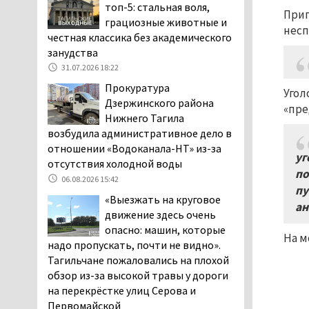
топ-5: стальная воля,
Приг
начала купального сезона
грациозные животные и
погиб 21 человек
несп
честная классика без академического
05.08.2026 14:05
занудства
Нижний Тагил на три дня
31.07.2026 18:22
станет мировой
Прокуратура
Угол
столицей
Дзержинского района
«пре
короткометражного кино
Нижнего Тагила
05.08.2026 13:20
возбудила административное дело в
Мэрия раскрыла имя
отношении «Водоканала-НТ» из-за
уг
главной звезды Дня
отсутствия холодной воды
по
города в Нижнем Тагиле
06.08.2026 15:42
пу
05.08.2026 11:26
«Выезжать на круговое
ан
В Нижнем Тагиле
движение здесь очень
разыскивают 45-летнего
опасно: машин, которые
На м
Виталия Говорухина
надо пропускать, почти не видно».
05.08.2026 11:10
Тагильчане пожаловались на плохой
обзор из-за высокой травы у дороги
Во втором квартале
на перекрёстке улиц Серова и
текущего года
Первомайской
мошенники украли у