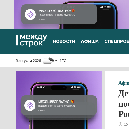
НОВОСТИ
АФИША
СПЕЦПРО
6 августа 2026
+14 °C
Афи
Де
по
Ро
10.