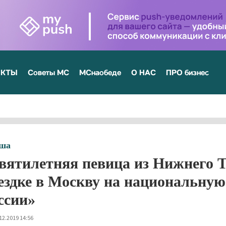
ЕКТЫ
Советы МС
МСнаобеде
О НАС
ПРО бизнес
ша
вятилетняя певица из Нижнего Т
ездке в Москву на национальну
ссии»
12.2019 14:56