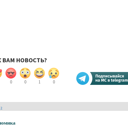
К ВАМ НОВОСТЬ?
0
0
1
0
И2
номика