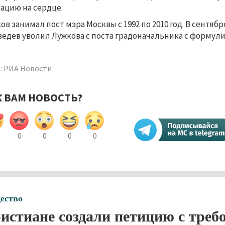
ацию на сердце.
ов занимал пост мэра Москвы с 1992 по 2010 год. В сентяб
едев уволил Лужкова с поста градоначальника с формулир
: РИА Новости
К ВАМ НОВОСТЬ?
0
0
0
0
ество
истиане создали петицию с треб