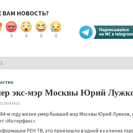
К ВАМ НОВОСТЬ?
0
0
0
0
И2
ество
ер экс-мэр Москвы Юрий Лужк
12.2019 14:22
 84-м году жизни умер бывший мэр Москвы Юрий Лужков, с
т «Интерфакс».
нформации РЕН ТВ, это произошло в одной из клиник го