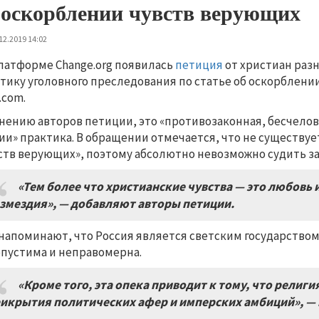
 оскорблении чувств верующих
12.2019 14:02
латформе Change.org появилась
петиция
от христиан раз
тику уголовного преследования по статье об оскорблении
.com.
нению авторов петиции, это «противозаконная, бесчело
ии» практика. В обращении отмечается, что не существу
ств верующих», поэтому абсолютно невозможно судить за
«Тем более что христианские чувства — это любовь 
змездия», — добавляют авторы петиции.
напоминают, что Россия является светским государством
пустима и неправомерна.
«Кроме того, эта опека приводит к тому, что религ
икрытия политических афер и имперских амбиций»,
— 