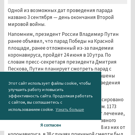
Одной из возможных дат проведения парада
названо 3 сентября — день окончания Второй
мировой войны.
Напомним, президент России Владимир Путин
ранее объявил, что парад Победы на Красной
площади, ранее отложенный из-за пандемии
коронавируса, пройдёт 24 июня в 10 утра. По
словам пресс-секретаря президента Дмитрия
Пескова, Путин планирует смотреть парад с
трибуны. На празднование будут приглашены
главы зарубежных государств, день проведения
Этот сайт использует файлы cookie, чтобы
парада сделают выходным.
улучшить работу и повысить
эффективность сайта. Продолжая работать
На сегодняшний день в Прикамье зафиксировано
с сайтом, вы соглашаетесь с
2011 случаев заболевания коронавирусом. 1173
использованием cookie.
Узнать больше
человека выздоровели, 772 продолжают лечение,
2873 — на карантине по предписанию главного
Я согласен
санитарного врача. 66 человек умерли: 28 из них от
коронавируса, в 38 случаях причиной смерти был