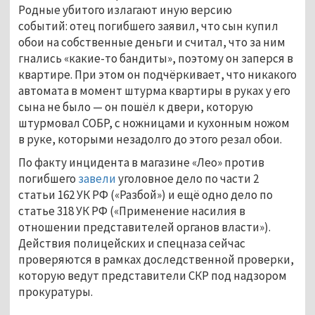
Родные убитого излагают иную версию
событий: отец погибшего заявил, что сын купил
обои на собственные деньги и считал, что за ним
гнались «какие-то бандиты», поэтому он заперся в
квартире. При этом он подчёркивает, что никакого
автомата в момент штурма квартиры в руках у его
сына не было — он пошёл к двери, которую
штурмовал СОБР, с ножницами и кухонным ножом
в руке, которыми незадолго до этого резал обои.
По факту инцидента в магазине «Лео» против
погибшего
завели
уголовное дело по части 2
статьи 162 УК РФ («Разбой») и ещё одно дело по
статье 318 УК РФ («Применение насилия в
отношении представителей органов власти»).
Действия полицейских и спецназа сейчас
проверяются в рамках доследственной проверки,
которую ведут представители СКР под надзором
прокуратуры.