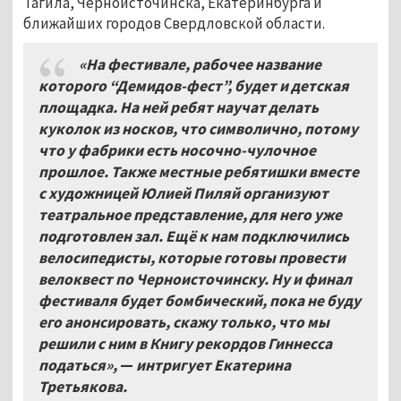
Тагила, Черноисточинска, Екатеринбурга и
ближайших городов Свердловской области.
«На фестивале, рабочее название
которого “Демидов-фест”, будет и детская
площадка. На ней ребят научат делать
куколок из носков, что символично, потому
что у фабрики есть носочно-чулочное
прошлое. Также местные ребятишки вместе
с художницей Юлией Пиляй организуют
театральное представление, для него уже
подготовлен зал. Ещё к нам подключились
велосипедисты, которые готовы провести
велоквест по Черноисточинску. Ну и финал
фестиваля будет бомбический, пока не буду
его анонсировать, скажу только, что мы
решили с ним в Книгу рекордов Гиннесса
податься»,
—
интригует Екатерина
Третьякова.