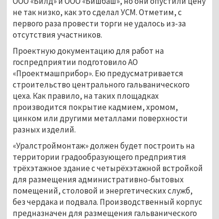
ООО «Билд» и ООО «Бишбаш», но они опустили цену
не так низко, как это сделал УСМ. Отметим, с
первого раза провести торги не удалось из-за
отсутствия участников.
Проектную документацию для работ на
госпредприятии подготовило АО
«Проектмашприбор». Ею предусматривается
строительство центрального гальванического
цеха. Как правило, на таких площадках
производится покрытие кадмием, хромом,
цинком или другими металлами поверхности
разных изделий.
«Уралстроймонтаж» должен будет построить на
территории градообразующего предприятия
трёхэтажное здание с четырёхэтажной встройкой
для размещения административно-бытовых
помещений, столовой и энергетических служб,
без чердака и подвала. Производственный корпус
предназначен для размещения гальванического