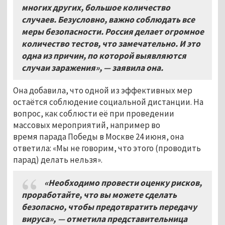
многих других
,
большое количество
случаев
.
Безусловно
,
важно соблюдать все
меры безопасности
.
Россия делает огромное
количество тестов
,
что замечательно
.
И это
одна из причин
,
по которой выявляются
случаи заражения»
, — заявила
она
.
Она добавила, что одной из эффективных мер
остаётся соблюдение социальной дистанции. На
вопрос, как соблюсти её при проведении
массовых мероприятий, например во
время парада Победы в Москве 24 июня, она
ответила: «Мы не говорим, что этого (проводить
парад) делать нельзя».
«Необходимо провести оценку рисков
,
проработайте,
что вы можете сделать
безопасно
,
чтобы предотвратить передачу
вируса»
,
— отметила представительница