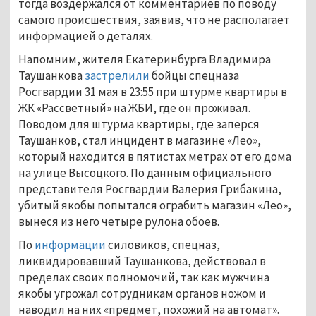
тогда воздержался от комментариев по поводу
самого происшествия, заявив, что не располагает
информацией о деталях.
Напомним, жителя Екатеринбурга Владимира
Таушанкова
застрелили
бойцы спецназа
Росгвардии 31 мая в 23:55 при штурме квартиры в
ЖК «Рассветный» на ЖБИ, где он проживал.
Поводом для штурма квартиры, где заперся
Таушанков, стал инцидент в магазине «Лео»,
который находится в пятистах метрах от его дома
на улице Высоцкого. По данным официального
представителя Росгвардии Валерия Грибакина,
убитый якобы попытался ограбить магазин «Лео»,
вынеся из него четыре рулона обоев.
По
информации
силовиков, спецназ,
ликвидировавший Таушанкова, действовал в
пределах своих полномочий, так как мужчина
якобы угрожал сотрудникам органов ножом и
наводил на них «предмет, похожий на автомат».