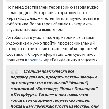
Но перед фестивалем территорию завода нужно
облагородить. Его организаторы зовут всех
неравнодушных жителей Тагила поучаствовать в
субботнике. Волонтёров обещают накормить
вкусным пловом и шашлыком.
А чтобы стать участником ярмарки и выставки,
художникам нужно пройти профессиональный
отбор в соответствии с заявленной концепцией
фестиваля. Скоро информация для художников
появится в
группах
«АртРезиденции» в соцсетях.
«Столицы практически все
перезагрузились, превратив стары заводы в
арт-галереи: это и сочинский “Флакон”,
московский “Винзавод”, “Новая Голландия”
в Петербурге. Тагил
—
очень известный
город с точки зрения творческих людей.
Когда к нам приезжают гости из Москвы, они