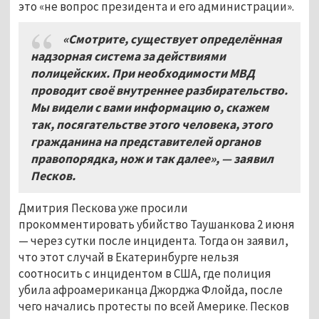
это «не вопрос президента и его администрации».
«Смотрите
,
существует определённая
надзорная система за действиями
полицейских
.
При необходимости МВД
проводит своё внутреннее разбирательство
.
Мы видели с вами информацию о
,
скажем
так
,
посягательстве этого человека
,
этого
гражданина на представителей органов
правопорядка
,
нож и так далее»
, — заявил
Песков.
Дмитрия Пескова уже просили
прокомментировать убийство Таушанкова 2 июня
— через сутки после инцидента. Тогда он заявил,
что этот случай в Екатеринбурге нельзя
соотносить с инцидентом в США, где полиция
убила афроамериканца Джорджа Флойда, после
чего начались протесты по всей Америке. Песков