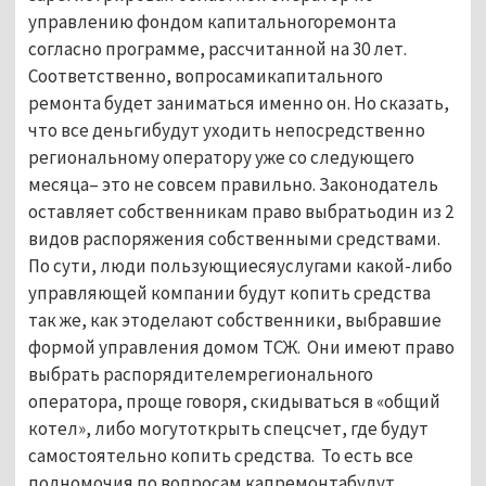
управлению фондом капитальногоремонта
согласно программе, рассчитанной на 30 лет.
Соответственно, вопросамикапитального
ремонта будет заниматься именно он. Но сказать,
что все деньгибудут уходить непосредственно
региональному оператору уже со следующего
месяца– это не совсем правильно. Законодатель
оставляет собственникам право выбратьодин из 2
видов распоряжения собственными средствами.
По сути, люди пользующиесяуслугами какой-либо
управляющей компании будут копить средства
так же, как этоделают собственники, выбравшие
формой управления домом ТСЖ.
Они имеют право
выбрать распорядителемрегионального
оператора, проще говоря, скидываться в «общий
котел», либо могутоткрыть спецсчет, где будут
самостоятельно копить средства.
То есть все
полномочия по вопросам капремонтабудут