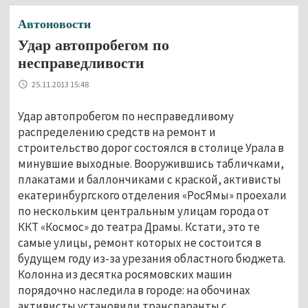
Автоновости
Удар автопробегом по
несправедливости
25.11.2013 15:48
Удар автопробегом по несправедливому
распределению средств на ремонт и
строительство дорог состоялся в столице Урала в
минувшие выходные. Вооружившись табличками,
плакатами и баллончиками с краской, активисты
екатеринбургского отделения «РосЯмы» проехали
по нескольким центральным улицам города от
ККТ «Космос» до театра Драмы. Кстати, это те
самые улицы, ремонт которых не состоится в
будущем году из-за урезания областного бюджета.
Колонна из десятка росямовских машин
порядочно наследила в городе: на обочинах
активисты установили транспаранты с