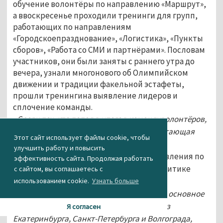
обучение волонтёры по направлению «Маршрут»,
а ввоскресенье проходили тренинги для групп,
работающих по направлениям
«Городскоепразднование», «Логистика», «Пункты
сборов», «Работа со СМИ и партнёрами». Пословам
участников, они были заняты с раннего утра до
вечера, узнали многонового об Олимпийском
движении и традиции факельной эстафеты,
прошли тренингина выявление лидеров и
сплочение команды.
- Среди тех, кто попал в итоге в командуволонтёров,
много студентов, есть школьники и работающая
Этот сайт использует файлы cookie, чтобы
молодёжь, в возрастестарше 30-ти лет, -
улучшить работу и повысить
рассказываетглавный специалист управления по
эффективность сайта. Продолжая работать
физкультуре, спорту и молодёжной политике
с сайтом, вы соглашаетесь с
СветланаМусатова.
– То есть это
использованием cookie.
Узнать больше
оченьразносторонние люди. Все прошли основное
обучение с участием опытных тренеровиз
Я согласен
Екатеринбурга, Санкт-Петербурга и Волгограда,