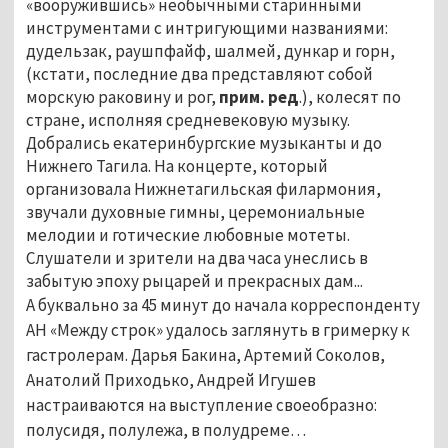
«вооружившись» необычными старинными
инструментами с интригующими названиями:
дудельзак, раушпфайф, шалмей, дункар и горн,
(кстати, последние два представляют собой
морскую раковину и рог,
прим. ред
.), колесят по
стране, исполняя средневековую музыку.
Добрались екатеринбургские музыканты и до
Нижнего Тагила. На концерте, который
организовала Нижнетагильская филармония,
звучали духовные гимны, церемониальные
мелодии и готические любовные мотеты.
Слушатели и зрители на два часа унеслись в
забытую эпоху рыцарей и прекрасных дам...
А буквально за 45 минут до начала корреспонденту
АН «Между строк» удалось заглянуть в гримерку к
гастролерам. Дарья Бакина, Артемий Соколов,
Анатолий Приходько, Андрей Игушев
настраиваются на выступление своеобразно:
полусидя, полулежа, в полудреме…