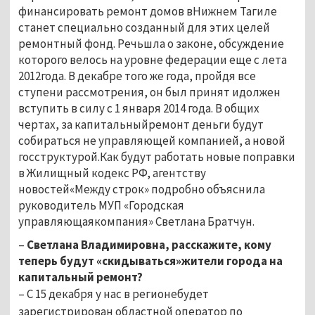
финансировать ремонт домов вНижнем Тагиле
станет специально созданный для этих целей
ремонтный фонд. Речьшла о законе, обсуждение
которого велось на уровне федерации еще с лета
2012года. В декабре того же года, пройдя все
ступени рассмотрения, он был принят идолжен
вступить в силу с 1 января 2014 года. В общих
чертах, за капитальныйремонт деньги будут
собираться не управляющей компанией, а новой
госструктурой.Как будут работать новые поправки
в Жилищный кодекс РФ, агентству
новостей«Между строк» подробно объяснила
руководитель МУП «Городская
управляющаякомпания» Светлана Братчун.
–
Светлана Владимировна, расскажите, кому
теперь будут «скидываться»жители города на
капитальный ремонт?
– С 15 декабря у нас в регионебудет
зарегистрирован областной оператор по