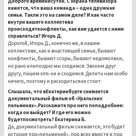
Доброго временисуток. С экрана телевизора
кажется, что ваша команда – одна дружная
семья. Такли это на самом деле? И как часто
внутри вашего коллектива
происходятконфликты, как вам удается с ними
справляться? Игорь Д.
Дорогой, Игорь Д., конечно же, в нашем
коллективе, как и внастоящей семье, бывают
конфликты, бывают ссоры, бывают недомолвки,
но рано илипоздно мы сходимся. Звоним друг
другу, пишем sms-ки и сходимся. Делить нам особо
нечего, поэтому и расходитьсяне стоит.
Слышала, что вЕкатеринбурге снимается
документальный фильм об «Уральских
пельменях».Расскажите про него поподробнее:
когда он выйдет? И где его можно
будетпосмотреть? Екатерина Б.
Да, документальный фильм снимается, это будет
история про«пельменей», про всех вместе и про