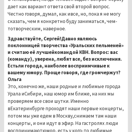
дает как вариант ответа свой второй вопрос.
Честно говоря, думал, как ивсе, но, пока я не могу
сказать, чем я конкретно буду заниматься, чем-
тотворческим, наверное.
Здравствуйте, Сергей!Давно являюсь
поклонницей творчества «Уральских пельменей»
и считаю её лучшейкомандой КВН. Вопрос: вас
(команду), уверена, любят все, без исключения.
Естьли города, наиболее восприимчивые к
вашему юмору. Проще говоря, где громчержут?
Ольга
Это, конечно же, наши родные и любимые города
Урала иСибири, наш юмор им ближе, на них мы
проверяем все свои шутки. Именно
вЕкатеринбурге проходят наши первые концерты,
потом мы уже едем в Москву,снимаем там наши
концерты, и они идут в эфир. На гастролях люди
воспринимаютюмор, есть у кого-то любимые