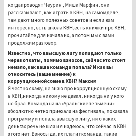
когдапроводят Чеурин , Миша Марфин, они
рассказывают, как играть в КВН, на самомделе,
там дают много полезных советов и если вам
интересно, есть школа КВН,есть книжки про КВН,
прочитайте для начала их, а потом мы с вами
продолжимразговор.
Известно, что ввысшую лигу попадают только
через откаты, помимо взносов, сейчас это стоит
немало,как ваша команда попала? И как вы
относитесь (ваше мнение) к
коррупционнойсхеме в КВН? Максим
Я честно скажу, не знаю про коррупционную схему
в КВН,никогда никому не давал, никогда ни у кого
не брал. Команда наша «Уральскиепельмени»
абсолютно четко приехала на фестиваль, показала
программу и попала ввысшую лигу, ни о каких
деньгах речь не шла и я надеюсь, что сейчас в КВН
этого нет. Взносы да, их платиткоманда, такие