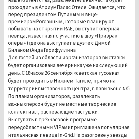
проходить в АтриумПалас Отеле. Ожидается, что
перед президентом Путиным и вице-
премьеромРогозиным, которые планируют
побывать на открытии RAE, выступит оперная
певица, известнаяпо участию в шоу «Призрак
оперы» (где она выступает в дуэте с Димой
Биланом)Аида Гарифуллина.
Для гостей из области иорганизаторов выставки
будет организована вечеринка уже на следующий
день. С 18часов 26 сентября «светская тусовка»
будет проходить в Нижнем Тагиле, прямо на
территориивыставочного центра, в павильоне №5.
По планам организаторов, развлекать
важныхперсон будут не местные творческие
коллективы, распевающие частушки.
Выступать в трёхчасовой программе
передобластными VIPамиприглашена популярная
итальянская певица In-Grid.На разогреве у звезды