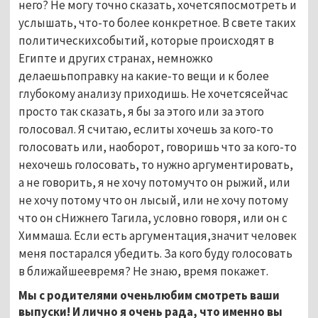
него? Не могу точно сказать, хочетсяпосмотреть и
услышать, что-то более конкретное. В свете таких
политическихсобытий, которые происходят в
Египте и других странах, немножко
делаешьпоправку на какие-то вещи и к более
глубокому анализу приходишь. Не хочетсясейчас
просто так сказать, я бы за этого или за этого
голосовал. Я считаю, еслиты хочешь за кого-то
голосовать или, наоборот, говоришь что за кого-то
нехочешь голосовать, то нужно аргументировать,
а не говорить, я не хочу потомучто он рыжий, или
не хочу потому что он лысый, или не хочу потому
что он сНижнего Тагила, условно говоря, или он с
Химмаша. Если есть аргументация,значит человек
меня постарался убедить. За кого буду голосовать
в ближайшеевремя? Не знаю, время покажет.
Мы с родителями оченьлюбим смотреть ваши
выпуски! И лично я очень рада, что именно вы