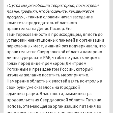
«
С утра мы уже обошли территорию, посмотрели
планы, графики, чтобы оценить, как движется
процесс
», - такими словами начал заседание
комитета председатель областного
правительства Денис Паслер. Его
заинтересованность в происходящем, вплоть до
установки навигационных панелей и организации
парковочных мест, лишний раз подчеркивала, что
правительство Свердловской области намерено
лично курировать RAE, чтобы не упасть лицом в
грязь перед вице-премьером Дмитрием
Рогозиным и президентом России, который
изъявил желание посетить мероприятие.
Намерение областных властей взять контроль в
свои руки уже сказалось на городской
администрации. В частности, замминистра
продовольствия Свердловской области Татьяна
Попова, отвечающая за организацию питания во
время выставки, оказалась недовольна тем, что