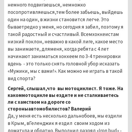
немного подвигаешься, немножко
посопротивляешься,тем более забьешь, выйдешь
один на один, в жизни становится легче. Это
бываетредко у меня, но сегодня я забил, поэтому я
такой радостный и счастливый. Всемхоккеистам
низкий поклон, неважно в какой лиге, какое место
вы занимаете, дляменя, когда ребята с 4 лет
начинают заниматься хоккеем по 3-4 тренировки
вдень - это только снять головной убор исказать
«Мужики, мы с вами!». Как можно не играть в такой
вид спорта?
Сергей, слышал,что вы мотоциклист. Я тоже. На
какоммотоцикле вы ездите и не сталкиваетесь
ли с хамством на дороге со
стороныавтомобилистов? Валерий
Да, у меня есть несколько дальнобоев, мы ездили
в Крым, вГеленджик я ездил своим ходом из
доматуда и обратно. Выполнил разряд «Iron bud» -