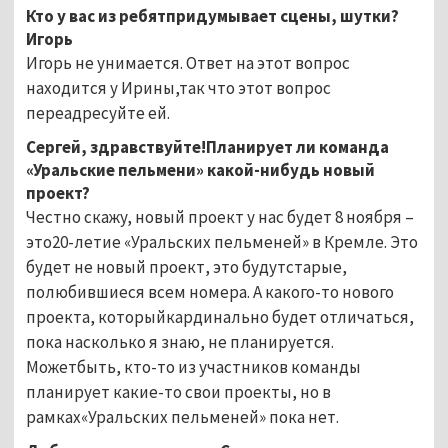
Кто у вас из ребятпридумывает сцены, шутки?
Игорь
Игорь не унимается. Ответ на этот вопрос
находится у Ирины,так что этот вопрос
переадресуйте ей.
Сергей, здравствуйте!Планирует ли команда
«Уральские пельмени» какой-нибудь новый
проект?
Честно скажу, новый проект у нас будет 8 ноября –
это20-летие «Уральских пельменей» в Кремле. Это
будет не новый проект, это будутстарые,
полюбившиеся всем номера. А какого-то нового
проекта, которыйкардинально будет отличаться,
пока насколько я знаю, не планируется.
Можетбыть, кто-то из участников команды
планирует какие-то свои проекты, но в
рамках«Уральских пельменей» пока нет.