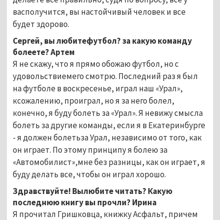
васполучится, вы настойчивый человек и все
будет здорово.
Сергей, вы любитефутбол? за какую команду
болеете? Артем
Я не скажу, что я прямо обожаю футбол, но с
удовольствиемего смотрю. Последний раз я был
на футболе в воскресенье, играл наш «Урал»,
ксожалению, проиграл, но я за него болел,
конечно, я буду болеть за «Урал». Я невижу смысла
болеть за другие команды, если я в Екатеринбурге
- я должен болетьза Урал, независимо от того, как
он играет. По этому принципу я болею за
«Автомобилист»,мне без разницы, как он играет, я
буду делать все, чтобы он играл хорошо.
Здравствуйте! Вылюбите читать? Какую
последнюю книгу вы прочли? Ирина
Я прочитал Гришковца, книжку Асфальт, причем