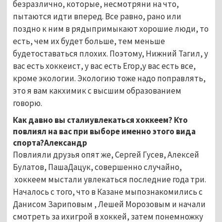
безразлично, которые, несмотряни на что,
пытаются идти вперед. Все равно, рано или
поздно к ним в рядыпримыкают хорошие люди, то
есть, чем их будет больше, тем меньше
будетоставаться плохих. Поэтому, Нижний Тагил, у
вас есть хоккеист, у вас есть Егор,у вас есть все,
кроме экологии. Экологию тоже надо поправлять,
это я вам какхимик с высшим образованием
говорю.
Как давно вы сталиувлекаться хоккеем? Кто
повлиял на вас при выборе именно этого вида
спорта?Александр
Повлияли друзья опят же, Сергей Гусев, Алексей
Булатов, ПашаДацук, совершенно случайно,
хоккеем мыстали увлекаться последние года три.
Началось с того, что в Казане мыпознакомились с
Данисом Зариповым , Лешей Морозовым и начали
смотреть за ихигрой в хоккей, затем понемножку