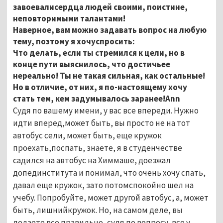
завоевалисердца людей своими, поистине,
неповторимыми талантами!
Наверное, вам можно задавать вопрос на любую
тему, поэтому я хочуспросить:
Что делать, если ты стремился к цели, но в
конце пути выяснилось, что достичьее
нереально! Ты не такая сильная, как остальные!
Но в отличие, от них, я по-настоящему хочу
стать тем, кем задумывалось заранее!Ann
Судя по вашему имени, у вас все впереди. Нужно
идти вперед,может быть, вы просто не на тот
автобус сели, может быть, еще кружок
проехать,поспать, знаете, я в студенчестве
садился на автобус на Химмаше, доезжал
допединститута и понимал, что очень хочу спать,
давал еще кружок, зато потомспокойно шел на
учебу. Попробуйте, может другой автобус, а, может
быть, лишнийкружок. Но, на самом деле, вы
делаете все правильно, судя по вопросу, все у