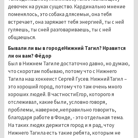
девочек на руках существо. Кардинально мнение
поменялось, это собака длясемьи, она тебя
встречает, она заряжает тебя энергией, ты с ней
гуляешь, ты сней разговариваешь, ты с ней
общаешься.
Бывали ли вы в городеНижний Тагил? Нравится
ли он вам? Фёдор
Был в Нижнем Тагиле достаточно давно, но думаю,
что скоротам побываю, потому что с Нижнего
Тагила наш хоккеист Сергей Гусев. НижнийТагил –
это хороший город, потому что там очень много
хороших людей. В частностиЕгор, которого я
отслеживал, какие были, условно говоря,
проблемы, наверное,неправильно говорить,
благодаря работе в Фонде, - это отдельная тема.
На таких людях держится город и я рад, чтоу
Нижнего Тагила есть такие ребята, которым не