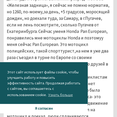
«Железная задница», я сейчас не помню норматив,
но 1260, по-моему,за день, +5 градусов, моросящий
дождик, но доехали туда, за Самару, в г.Пугачев,
если не лень посмотрите, сколько Пугачев от
Екатеринбурга. Сейчас уменя Honda Pan European,
понравились мне мотоциклы Honda и поэтомуу
меня сейчас Pan European. Это мотоцикл
полицейских, такой спорттурист,на нем я уже два
раза съездил в турне по Европе со своими
друзьями байкерами, уменя очень много друзей в
«Черных ножах». Горжусь, что у нас есть
Этот сайт использует файлы cookie, чтобы
единственныйпамятник войнам-мотоциклистам
улучшить работу и повысить
в парке Маяковского, наверняка, это станет
эффективность сайта. Продолжая работать
с сайтом, вы соглашаетесь с
длямногих новостью. Черные ножи – это была
использованием cookie.
Узнать больше
разведрота уральского танкового корпуса- это
очень интересная история. Байкерское движение
Я согласен
тоже очень ответственное,непросто сел на
мотоцикл и поехал, люди сплачиваются,