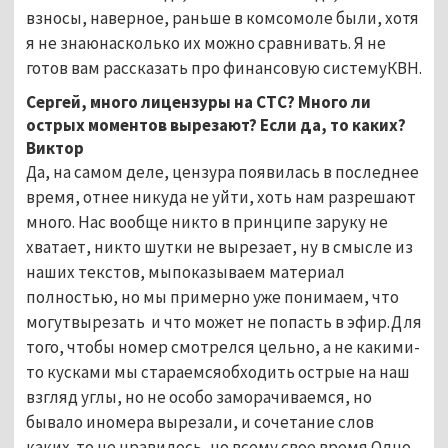
взносы, наверное, раньше в комсомоле были, хотя
я не знаюнасколько их можно сравнивать. Я не
готов вам рассказать про финансовую системуКВН.
Сергей, много лицензуры на СТС? Много ли
острых моментов вырезают? Если да, то каких?
Виктор
Да, на самом деле, цензура появилась в последнее
время, отнее никуда не уйти, хоть нам разрешают
много. Нас вообще никто в принципе заруку не
хватает, никто шутки не вырезает, ну в смысле из
наших текстов, мыпоказываем материал
полностью, но мы примерно уже понимаем, что
могутвырезать и что может не попасть в эфир.Для
того, чтобы номер смотрелся цельно, а не какими-
то кусками мы стараемсяобходить острые на наш
взгляд углы, но не особо заморачиваемся, но
бывало иномера вырезали, и сочетание слов
каких-то не нравилось, но всему свое время.Одно