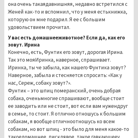
она очень такаядавнишняя, недавно встретился с
Женей как-то и вспомнил, что у меня естькнижка,
которую он мне подарил. Я ее с большим
удовольствием прочитал.
У вас есть домашнееживотное? Если да, как его
зовут. Ирина
Конечно, есть, Фунтик его зовут, дорогая Ирина.
Так это мояИринка, наверное, спрашивает.
Иринка, ты че забыла, как нашего Фунтика зовут?
Наверное, забыла и стесняется спросить: «Как у
нас, Сереж, собаку зовут?».
Фунтик – это шпиц померанский, очень добрая
собака, оченьмногие спрашивают, вообще стоит
ее заводить или не стоит, вот если вам нужендруг
в семье, то стоит. Я отлично отношусь к большим
собакам, я вообще отличноотношусь ко всем
собакам, но вот шпиц - это было для меня какое-то
такоедомашнее,
писклявое, такое гавкающееу