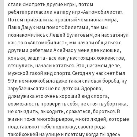
стали смотреть другие игры, потом
ребятапригласили на пару игр «Автомобилиста».
Потом приехали на прошлый чемпионатмира,
Паша Дацук нам помог с билетами, там мы
познакомились с Лешей Булатовым,он нас затянул
как-то в «Автомобилист», мы начали общаться с
другими ребятами.А сейчас у меня две клюшки,
коньки, защита - все как у настоящих хоккеистов,
втянулись, начали кататься. Это, насамом деле,
мужской такой вид спорта. Сегодня у нас счет был
9:9 и немножкобыла даже такая силовая борьба, ну
зарубаешься так не по-детски. Здорово,
длямужика это очень хороший вид спорта,
возможность проверить себя, не стоять убортика,
не хлыздить, выходить, сражаться, бороться. В
жизни тоже многобарьеров, много людей, которые
подставляют тебе подножку, своего рода
такойхоккей на улице и поэтому когда ты здесь