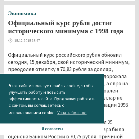
Экономика
Официальный курс рубля достиг
исторического минимума с 1998 года
15.12.2015 16:47
Официальный курс российского рубля обновил
сегодня, 15 декабря, свой исторический минимум,
преодолев отметку в 70,83 рубля за доллар,
сообщает РБК. Американская валюта подорожала
по отношению к рублю на 60,51 копейки, а евро на
Этот сайт использует файлы cookie, чтобы
1,26 рубля – на 16 декабря его курс установлен
улучшить работу и повысить
Центробанком на уровне 78,23 рубля. Доллар не
эффективность сайта. Продолжая работать
стоил так дорого ни разу после деноминации 1998
с сайтом, вы соглашаетесь с
года.
использованием cookie.
Узнать больше
Последний рекорд курс рубля установил 25
августа 2015 года, когда стоимость доллара была
Я согласен
оценена Банком России в 70,75 рубля. Причиной