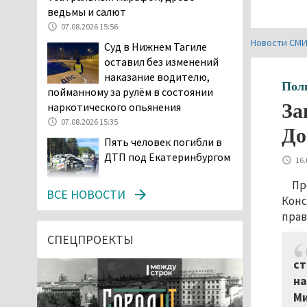
ведьмы и салют
07.08.2026 15:56
Новости СМ
Суд в Нижнем Тагиле
оставил без изменений
наказание водителю,
Пол
пойманному за рулём в состоянии
За
наркотического опьянения
07.08.2026 15:35
До
Пять человек погибли в
ДТП под Екатеринбургом
16.
Пр
07.08.2026 14:24
ВСЕ НОВОСТИ
Конс
Тагильские спасатели
прав
проникли в квартиру
через балкон, чтобы
СПЕЦПРОЕКТЫ
помочь пенсионерке
ст
07.08.2026 14:20
на
В Красноуральске хитрый
Ми
водитель BMW ездил с