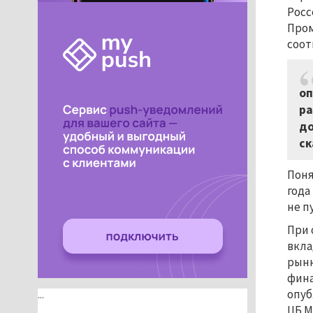
Росс
Пром
соот
оп
ра
до
ск
Поня
года
не п
При 
вкла
рынк
фина
опуб
...
ЦБ М