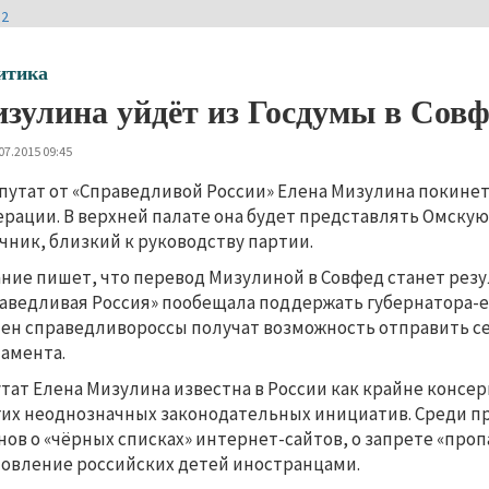
И2
итика
зулина уйдёт из Госдумы в Совф
07.2015 09:45
путат от «Справедливой России» Елена Мизулина покинет 
рации. В верхней палате она будет представлять Омскую 
чник, близкий к руководству партии.
ние пишет, что перевод Мизулиной в Совфед станет рез
аведливая Россия» пообещала поддержать губернатора-ед
ен справедливороссы получат возможность отправить се
амента.
тат Елена Мизулина известна в России как крайне консе
их неоднозначных законодательных инициатив. Среди пр
нов о «чёрных списках» интернет-сайтов, о запрете «проп
овление российских детей иностранцами.