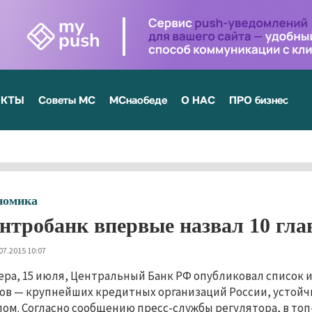
ЕКТЫ
Советы МС
МСнаобеде
О НАС
ПРО бизнес
номика
нтробанк впервые назвал 10 гл
07.2015 10:07
ера, 15 июля, Центральный Банк РФ опубликовал список 
ов — крупнейших кредитных организаций России, устойч
лом. Согласно сообщению пресс-службы регулятора, в топ-