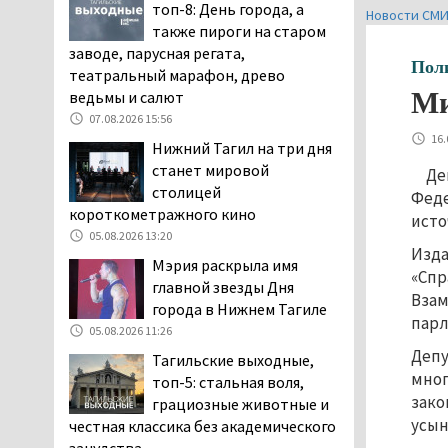
топ-8: День города, а
Новости СМ
дня запретят
также пироги на старом
электросамокаты
заводе, парусная регата,
06.08.2026 11:41
Пол
театральный марафон, древо
«Я уверен, это бельевая
Ми
ведьмы и салют
вошь». Родители 10-
07.08.2026 15:56
летней девочки
16.
Нижний Тагил на три дня
пожаловались на кровососущих
станет мировой
Де
паразитов, которые искусали их
столицей
Феде
ребёнка в детской больнице
короткометражного кино
исто
Нижнего Тагила
05.08.2026 13:20
05.08.2026 17:59
Изда
Мэрия раскрыла имя
Директора уральского
«Спр
главной звезды Дня
предприятия по
Взам
города в Нижнем Тагиле
производству дронов
парл
05.08.2026 11:26
«Упырь» подорвали в автомобиле
Депу
Тагильские выходные,
под Екатеринбургом
мног
топ-5: стальная воля,
05.08.2026 17:05
зако
грациозные животные и
Эксперты назвали
усын
честная классика без академического
причины массового мора