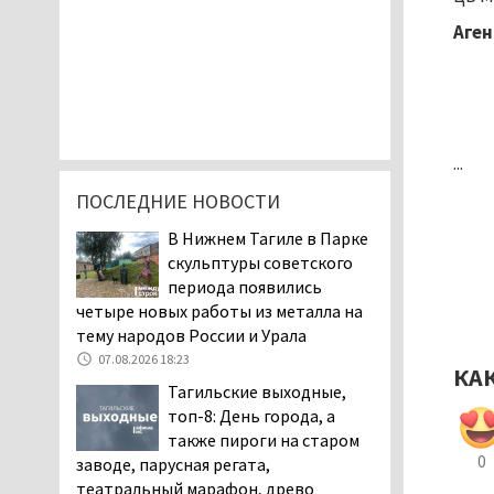
Аген
...
ПОСЛЕДНИЕ НОВОСТИ
В Нижнем Тагиле в Парке
скульптуры советского
периода появились
четыре новых работы из металла на
тему народов России и Урала
07.08.2026 18:23
КА
Тагильские выходные,
топ-8: День города, а
также пироги на старом
0
заводе, парусная регата,
театральный марафон, древо