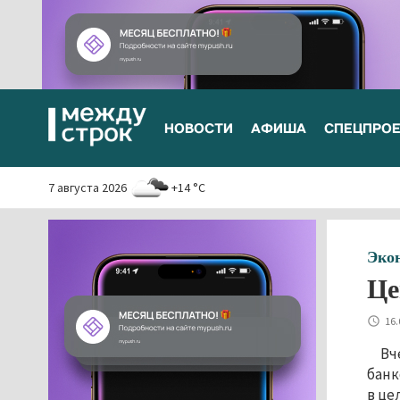
НОВОСТИ
АФИША
СПЕЦПРО
7 августа 2026
+14 °C
Эко
Це
16.
Вч
банк
в це