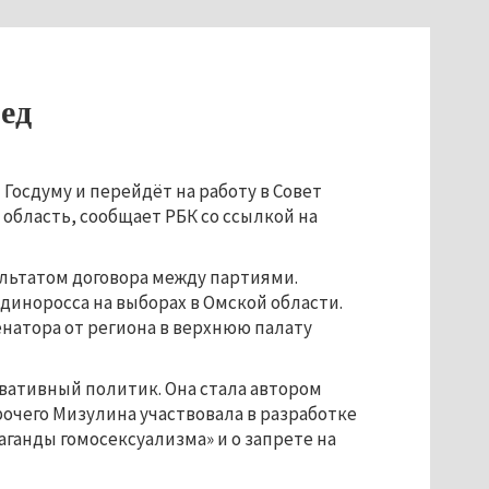
ед
Госдуму и перейдёт на работу в Совет
область, сообщает РБК со ссылкой на
ультатом договора между партиями.
иноросса на выборах в Омской области.
натора от региона в верхнюю палату
рвативный политик. Она стала автором
очего Мизулина участвовала в разработке
аганды гомосексуализма» и о запрете на