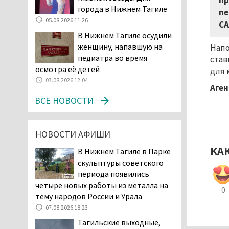
пр
Двое детей пострадали
города в Нижнем Тагиле
пе
при сходе трамвая с
05.08.2026 11:26
СА
рельсов в Нижнем Тагиле
В Нижнем Тагиле осудили
06.08.2026 14:25
женщину, напавшую на
Нап
Правительство РФ
педиатра во время
став
разрешило производство
осмотра её детей
для 
и продажу бензина класса
03.08.2026 12:04
«Евро-2», в котором содержание
Аген
серы в 10 раз выше, чем в топливе
ВСЕ НОВОСТИ
«Евро-5». Это опасно для здоровья и
повышает износ автомобиля
06.08.2026 13:53
НОВОСТИ АФИШИ
В Детской городской
КА
В Нижнем Тагиле в Парке
больнице № 3 Нижнего
скульптуры советского
Тагила опровергли
периода появились
обвинения родителей, которые
четыре новых работы из металла на
заявили, что их дочь в палате
0
тему народов России и Урала
покусала бельевая вошь
07.08.2026 18:23
06.08.2026 13:02
Тагильские выходные,
В Нижнем Тагиле на три