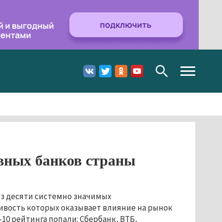
Toggle
navigation
авных банков страны
из десяти системно значимых
ивость которых оказывает влияние на рынок
10 рейтинга попали: Сбербанк, ВТБ,