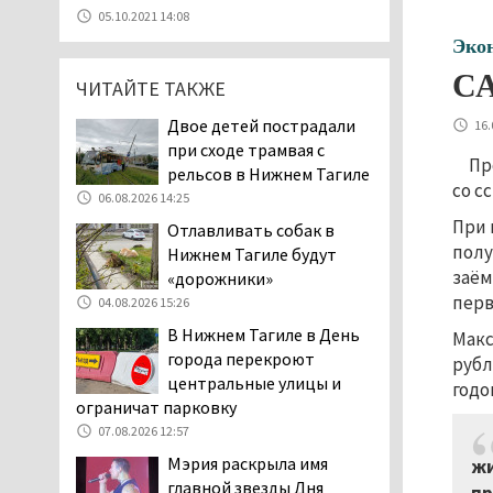
07.08.2026 11:47
05.10.2021 14:08
Екатеринбург подвергся
Эко
атаке БПЛА, восемь из
СА
ЧИТАЙТЕ ТАКЖЕ
них были сбиты, три
упали на крышу логистического
Двое детей пострадали
16.
центра
при сходе трамвая с
07.08.2026 11:28
Пр
рельсов в Нижнем Тагиле
со с
Тагильские спасатели
06.08.2026 14:25
помогли заблудившемуся
При 
Отлавливать собак в
в лесу мужчине найти
полу
Нижнем Тагиле будут
дорогу домой
заём
«дорожники»
06.08.2026 16:28
перв
04.08.2026 15:26
Прокуратура
В Нижнем Тагиле в День
Макс
Дзержинского района
города перекроют
рубл
Нижнего Тагила
центральные улицы и
годо
возбудила административное дело в
ограничат парковку
отношении «Водоканала-НТ» из-за
07.08.2026 12:57
отсутствия холодной воды
Мэрия раскрыла имя
жи
06.08.2026 15:42
главной звезды Дня