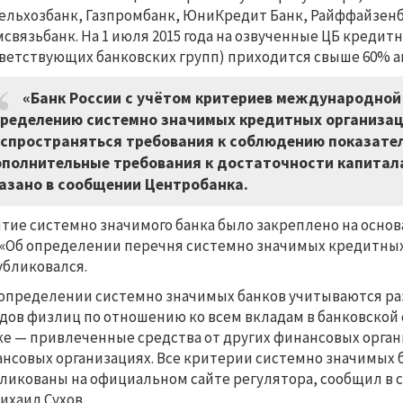
ельхозбанк, Газпромбанк, ЮниКредит Банк, Райффайзенба
связьбанк. На 1 июля 2015 года на озвученные ЦБ креди
ветствующих банковских групп) приходится свыше 60% ак
«Банк России с учётом критериев международной
ределению системно значимых кредитных организаци
спространяться требования к соблюдению показате
полнительные требования к достаточности капитала в
азано в сообщении Центробанка.
тие системно значимого банка было закреплено на основа
 «Об определении перечня системно значимых кредитных 
убликовался.
определении системно значимых банков учитываются ра
дов физлиц по отношению ко всем вкладам в банковской
е — привлеченные средства от других финансовых орган
нсовых организациях. Все критерии системно значимых 
ликованы на официальном сайте регулятора, сообщил в с
ихаил Сухов.