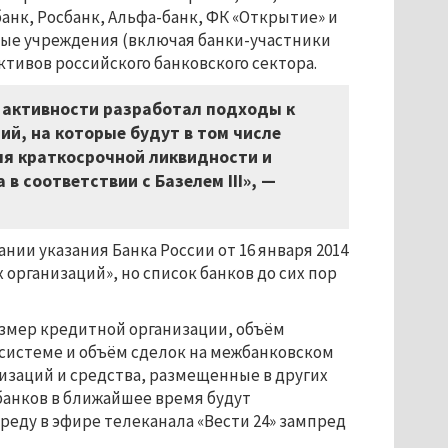
нк, Росбанк, Альфа-банк, ФК «Открытие» и
тные учреждения (включая банки-участники
тивов российского банковского сектора.
 активности разработал подходы к
й, на которые будут в том числе
ля краткосрочной ликвидности и
 соответствии с Базелем III», —
нии указания Банка России от 16 января 2014
организаций», но список банков до сих пор
змер кредитной организации, объём
 системе и объём сделок на межбанковском
изаций и средства, размещенные в других
банков в ближайшее время будут
реду в эфире телеканала «Вести 24» зампред