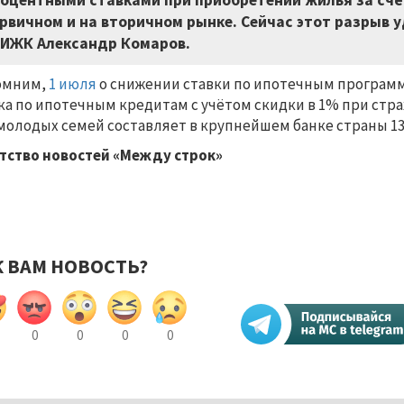
оцентными ставками при приобретении жилья за счё
рвичном и на вторичном рынке. Сейчас этот разрыв у
ИЖК Александр Комаров.
омним,
1 июля
о снижении ставки по ипотечным программ
ка по ипотечным кредитам с учётом скидки в 1% при стр
молодых семей составляет в крупнейшем банке страны 13
тство новостей «Между строк»
К ВАМ НОВОСТЬ?
0
0
0
0