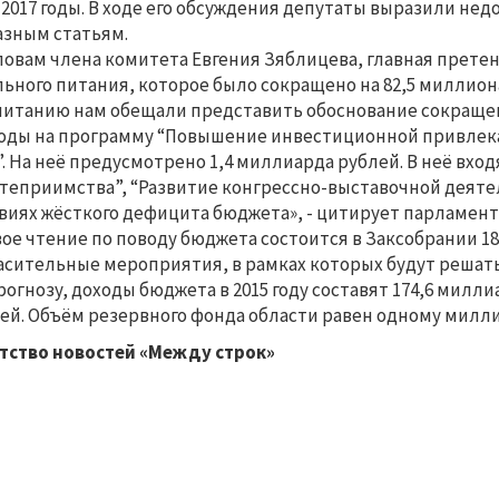
-2017 годы. В ходе его обсуждения депутаты выразили не
азным статьям.
ловам члена комитета Евгения Зяблицева, главная прет
ьного питания, которое было сокращено на 82,5 миллион
питанию нам обещали представить обоснование сокраще
оды на программу “Повышение инвестиционной привлека
”. На неё предусмотрено 1,4 миллиарда рублей. В неё вхо
степриимства”, “Развитие конгрессно-выставочной деяте
виях жёсткого дефицита бюджета», - цитирует парламен
ое чтение по поводу бюджета состоится в Заксобрании 18
асительные мероприятия, в рамках которых будут решат
рогнозу, доходы бюджета в 2015 году составят 174,6 милли
ей. Объём резервного фонда области равен одному милли
тство новостей «Между строк»