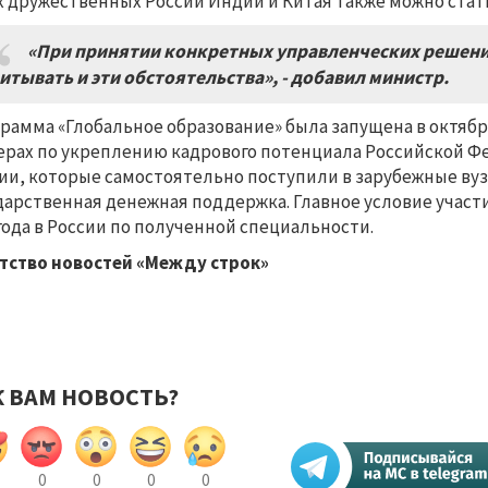
х дружественных России Индии и Китая также можно ста
«При принятии конкретных управленческих решени
итывать и эти обстоятельства», - добавил министр.
рамма «Глобальное образование» была запущена в октябре
ерах по укреплению кадрового потенциала Российской Фе
ии, которые самостоятельно поступили в зарубежные ву
дарственная денежная поддержка. Главное условие участ
года в России по полученной специальности.
тство новостей «Между строк»
К ВАМ НОВОСТЬ?
0
0
0
0