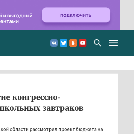
Toggle
navigation
тие конгрессно-
 школьных завтраков
кой области рассмотрел проект бюджета на