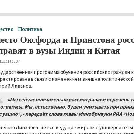
ество
Политика
есто Оксфорда и Принстона росс
правят в вузы Индии и Китая
11.2014 16:37
сударственная программа обучения российских граждан в
ректирована в связи с изменением внешнеполитической 
рий Ливанов.
«Мы сейчас внимательно рассматриваем перечень те
ограммы. Мы, естественно, будем учитывать при при
туацию», - передаёт слова главы Минобрнауки РИА «Нов
нению Ливанова, не все ведущие мировые университеты 