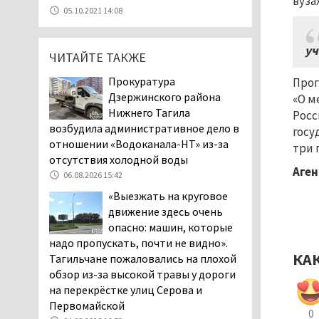
вуза
07.08.2026 11:47
05.10.2021 14:08
Екатеринбург подвергся
атаке БПЛА, восемь из
уч
ЧИТАЙТЕ ТАКЖЕ
них были сбиты, три
упали на крышу логистического
Прокуратура
Прог
центра
Дзержинского района
«О м
07.08.2026 11:28
Нижнего Тагила
Росс
Тагильские спасатели
возбудила административное дело в
госу
помогли заблудившемуся
отношении «Водоканала-НТ» из-за
три 
в лесу мужчине найти
отсутствия холодной воды
Аген
дорогу домой
06.08.2026 15:42
06.08.2026 16:28
«Выезжать на круговое
Прокуратура
движение здесь очень
Дзержинского района
опасно: машин, которые
Нижнего Тагила
надо пропускать, почти не видно».
возбудила административное дело в
КА
Тагильчане пожаловались на плохой
отношении «Водоканала-НТ» из-за
обзор из-за высокой травы у дороги
отсутствия холодной воды
на перекрёстке улиц Серова и
06.08.2026 15:42
Первомайской
0