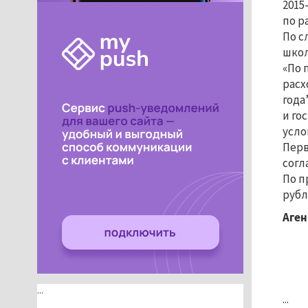
2015
по р
По с
школ
«По 
расх
года
и го
усло
Перв
согл
По п
рубл
Аген
...
...