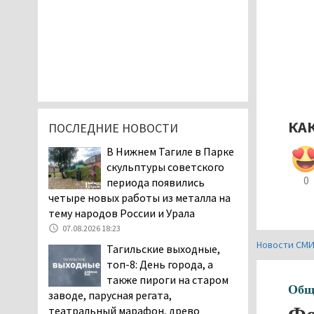
КА
ПОСЛЕДНИЕ НОВОСТИ
В Нижнем Тагиле в Парке
скульптуры советского
0
периода появились
четыре новых работы из металла на
тему народов России и Урала
07.08.2026 18:23
Новости СМ
Тагильские выходные,
топ-8: День города, а
также пироги на старом
Общ
заводе, парусная регата,
театральный марафон, древо