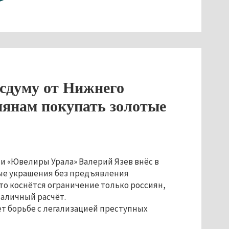
осдуму от Нижнего
иянам покупать золотые
ии «Ювелиры Урала» Валерий Язев внёс в
ые украшения без предъявления
то коснётся ограничение только россиян,
наличный расчёт.
ет борьбе с легализацией преступных