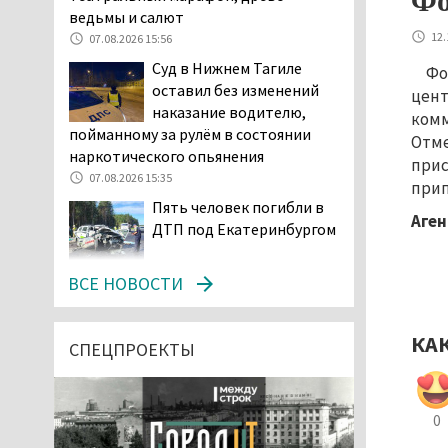
Фо
ведьмы и салют
12.
07.08.2026 15:56
Суд в Нижнем Тагиле
Фо
оставил без изменений
цент
наказание водителю,
комм
пойманному за рулём в состоянии
Отме
наркотического опьянения
прис
07.08.2026 15:35
прип
Пять человек погибли в
Аген
ДТП под Екатеринбургом
07.08.2026 14:24
ВСЕ НОВОСТИ
Тагильские спасатели
проникли в квартиру
КА
через балкон, чтобы
СПЕЦПРОЕКТЫ
помочь пенсионерке
07.08.2026 14:20
В Красноуральске хитрый
0
водитель BMW ездил с