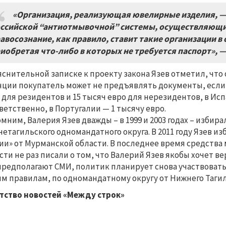
«Организация, реализующая ювелирные изделия, —
ссийской “антиотмывочной” системы, осуществляющи
авосознание, как правило, ставит такие организации в
иобретая что-либо в которых не требуется паспорт», —
яснительной записке к проекту закона Язев отметил, что
ции покупатель может не предъявлять документы, если 
 для резидентов и 15 тысяч евро для нерезидентов, в Испа
ветственно, в Португалии — 1 тысячу евро.
мним, Валерия Язев дважды – в 1999 и 2003 годах – избир
етагильского одномандатного округа. В 2011 году Язев и
ии» от Мурманской области. В последнее время средств
сти не раз писали о том, что Валерий Язев якобы хочет в
предполагают СМИ, политик планирует снова участвовать 
м правилам, по одномандатному округу от Нижнего Тагил
тство новостей «Между строк»