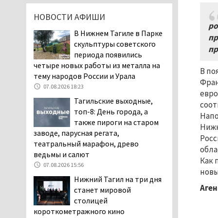
дня запретят
НОВОСТИ АФИШИ
электросамокаты
ро
06.08.2026 11:41
В Нижнем Тагиле в Парке
пр
скульптуры советского
«Я уверен, это бельевая
пр
периода появились
вошь». Родители 10-
четыре новых работы из металла на
летней девочки
В по
тему народов России и Урала
пожаловались на кровососущих
Фран
паразитов, которые искусали их
07.08.2026 18:23
евро
ребёнка в детской больнице
Тагильские выходные,
соот
Нижнего Тагила
топ-8: День города, а
Напо
05.08.2026 17:59
также пироги на старом
Нижн
заводе, парусная регата,
Директора уральского
Росс
театральный марафон, древо
предприятия по
обла
ведьмы и салют
производству дронов
Как 
«Упырь» подорвали в автомобиле
07.08.2026 15:56
новы
под Екатеринбургом
Нижний Тагил на три дня
Аген
05.08.2026 17:05
станет мировой
столицей
Эксперты назвали
короткометражного кино
причины массового мора