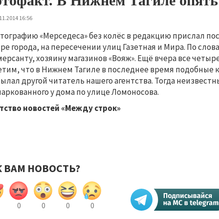
тофакт. В Нижнем Тагиле опять 
11.2014 16:56
тографию «Мерседеса» без колёс в редакцию прислал пос
ре города, на пересечении улиц Газетная и Мира. По сл
ерсанту, хозяину магазинов «Вояж». Ещё вчера все четыре
тим, что в Нижнем Тагиле в последнее время подобные 
ылал другой читатель нашего агентства. Тогда неизвест
аркованного у дома по улице Ломоносова.
тство новостей «Между строк»
К ВАМ НОВОСТЬ?
0
0
0
0