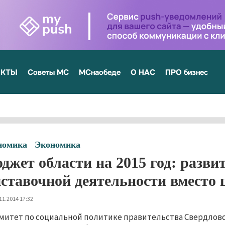
ЕКТЫ
Советы МС
МСнаобеде
О НАС
ПРО бизнес
номика
Экономика
джет области на 2015 год: разви
ставочной деятельности вместо
11.2014 17:32
митет по социальной политике правительства Свердловс