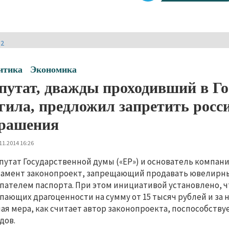
И2
итика
Экономика
путат, дважды проходивший в Г
гила, предложил запретить росс
рашения
11.2014 16:26
путат Государственной думы («ЕР») и основатель компан
амент законопроект, запрещающий продавать ювелирн
пателем паспорта. При этом инициативой установлено, ч
пающих драгоценности на сумму от 15 тысяч рублей и за 
ая мера, как считает автор законопроекта, поспособству
дов.