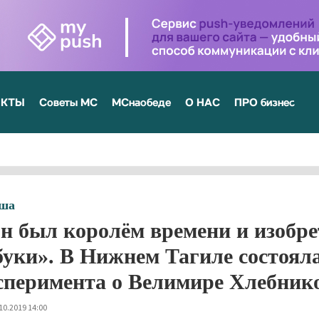
ЕКТЫ
Советы МС
МСнаобеде
О НАС
ПРО бизнес
ша
н был королём времени и изобре
буки». В Нижнем Тагиле состоял
сперимента о Велимире Хлебник
10.2019 14:00