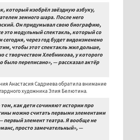
к, который изобрёл звёздную азбуку,
ателем земного шара.
После него
вский. Он придумывал свою биографию,
 же это модульный спектакль, который со
и сегодня, через год будет видоизменено
отим, чтобы этот спектакль жил дольше,
но с творчеством Хлебникова, у которого
но было переписано», — рассказал актёр
ния Анастасия Садриева обратила внимание
ангардного художника Элия Белютина.
 том, как дети сочиняют истории про
артины можно считать первыми элементами
— первый элемент театра. Я вообще не
рманс, просто замечательный», —