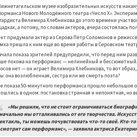
Нижнетагильском музее изобразительных искусств накан
орманса Нового Молодёжного театра «Число Х». Эксперим
гардиста Велимира Хлебникова до этого времени участво
адках, а потому, по словам актёров, вчера состоялась п
кт придумали актёр из Серова Пётр Соломонов и режиссё
мка пришла к ним ещё во время работы в Серовском теат
ачала показа зрителей предупредили, что перед ним раз
ше похожа на перформанс — нелинейный и бессюжетный. 
осов нет — он играет Велимира Хлебникова, то вот обра
ы: она возлюбленная, сестра или же смерть поэта?
е показа 50-минутного перформанса прошло небольшое о
сошлись в одном: постановка странная и непонятная, но 
«Мы решили, что не стоит ограничиваться биографи
начально мы отталкивались от его творчества. Искусств
ектакль, ты можешь почувствовать что-то своё. Кто-то
смотрит сам перформанс», — заявила актриса Екатерин