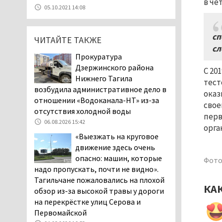
в че
07.08.2026 11:47
05.10.2021 14:08
Екатеринбург подвергся
атаке БПЛА, восемь из
сп
ЧИТАЙТЕ ТАКЖЕ
них были сбиты, три
сл
упали на крышу логистического
Прокуратура
центра
Дзержинского района
С 20
07.08.2026 11:28
Нижнего Тагила
тест
Тагильские спасатели
возбудила административное дело в
оказ
помогли заблудившемуся
отношении «Водоканала-НТ» из-за
свое
в лесу мужчине найти
отсутствия холодной воды
перв
дорогу домой
06.08.2026 15:42
орга
06.08.2026 16:28
«Выезжать на круговое
Прокуратура
движение здесь очень
Дзержинского района
опасно: машин, которые
Фото
Нижнего Тагила
надо пропускать, почти не видно».
возбудила административное дело в
Тагильчане пожаловались на плохой
КА
отношении «Водоканала-НТ» из-за
обзор из-за высокой травы у дороги
отсутствия холодной воды
на перекрёстке улиц Серова и
06.08.2026 15:42
Первомайской