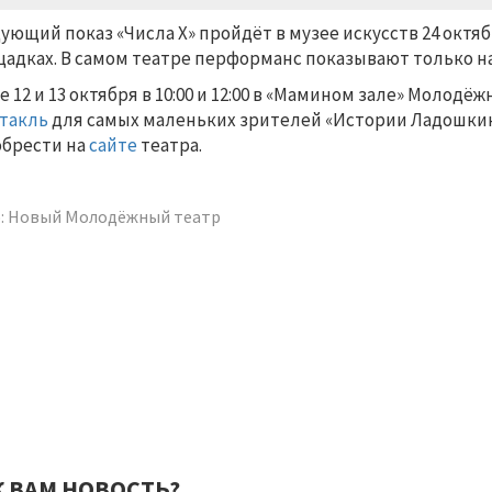
ующий показ «Числа Х» пройдёт в музее искусств 24 октябр
адках. В самом театре перформанс показывают только на
е 12 и 13 октября в 10:00 и 12:00 в «Мамином зале» Молод
такль
для самых маленьких зрителей «Истории Ладошкин
брести на
сайте
театра.
: Новый Молодёжный театр
К ВАМ НОВОСТЬ?