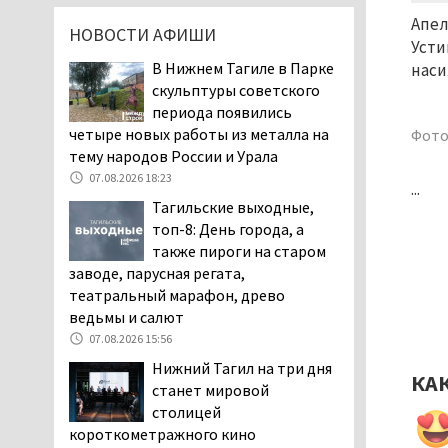
дня запретят
Апел
НОВОСТИ АФИШИ
электросамокаты
Усти
06.08.2026 11:41
В Нижнем Тагиле в Парке
наси
скульптуры советского
«Я уверен, это бельевая
периода появились
вошь». Родители 10-
четыре новых работы из металла на
летней девочки
Фото
тему народов России и Урала
пожаловались на кровососущих
паразитов, которые искусали их
07.08.2026 18:23
...
ребёнка в детской больнице
Тагильские выходные,
Нижнего Тагила
топ-8: День города, а
05.08.2026 17:59
также пироги на старом
заводе, парусная регата,
Директора уральского
театральный марафон, древо
предприятия по
ведьмы и салют
производству дронов
«Упырь» подорвали в автомобиле
07.08.2026 15:56
под Екатеринбургом
Нижний Тагил на три дня
КА
05.08.2026 17:05
станет мировой
столицей
Эксперты назвали
короткометражного кино
причины массового мора