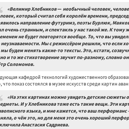
«Велимир Хлебников
—
необычный человек, челове
ловек, который считал себя королём времени, председ
явилось направление футуримз, поэты Бурлюк, Маяко
л очень странным, и спектакль у нас такой же. К тому
еменем не будет повторятся вообще. То, что вы увидел
 неузнаваемости. Мы с режиссёром решили, что если х
 мы будем менять какие-то тексты. Это, кстати, созвуч
но и то же стихотворение звучит по-разному, словно о
тр Соломонов.
дующая кафедрой технологий художественного образова
о, что показ состоялся в музее искусств среди картин ав
«На этих картинах можно увидеть детские сюжеты о
едметы. И у Хлебникова тоже есть такие вещи. Эти к
вописного языка, и мне кажется, что ваш перформанс 
няла, о чём это, но для меня это очень хороший перфо
ключила Анастасия Садриева.