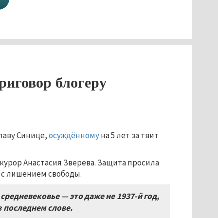
риговор блогеру
лаву Синице,
осуждённому
на 5 лет за твит
курор Анастасия Зверева. Защита просила
е с лишением свободы.
 средневековье — это даже не
1937-
й год
,
в последнем слове
.