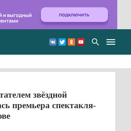
Toggle
navigation
тателем звёздной
ась премьера спектакля-
ове