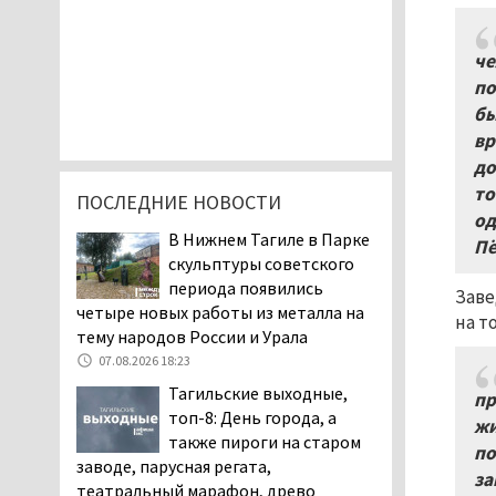
че
по
бы
вр
до
то
ПОСЛЕДНИЕ НОВОСТИ
од
В Нижнем Тагиле в Парке
Пё
скульптуры советского
периода появились
Заве
четыре новых работы из металла на
на т
тему народов России и Урала
07.08.2026 18:23
Тагильские выходные,
пр
топ-8: День города, а
жи
также пироги на старом
по
заводе, парусная регата,
за
театральный марафон, древо