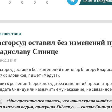
0
0
0
0
исшествия
сгорсуд оставил без изменений п
адиславу Синице
10.2019 13:47
сгорсуд оставил без изменений приговор блогеру Владис
тях силовиков, пишет «Медуза».
вить решение Тверского суда без изменений просила про
вдать Синицу или назначить ему наказание, не связанно
«Мне противно осознавать, что наша страна живёт в
о охота на ведьм
,
присущая
XIII
веку»
,
— сказал Синица 