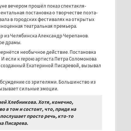
уне вечером прошёл показ спектакля-
ентальная постановка о творчестве поэта-
вала в городских фестивалях на открытых
олноценная театральная премьера.
р из Челябинска Александр Черепанов.
ре драмы.
вернётся необычное действие. Постановка
И если к герою артиста Петра Соломонова
з, созданный Екатериной Писаревой, вызывал
бсуждение со зрителями. Большинство из
вызывает сильные эмоции.
ей Хлебникова. Хотя, конечно,
о в том и состоит, что, придя на
 послушает просто речь, кто-то
а Писарева.