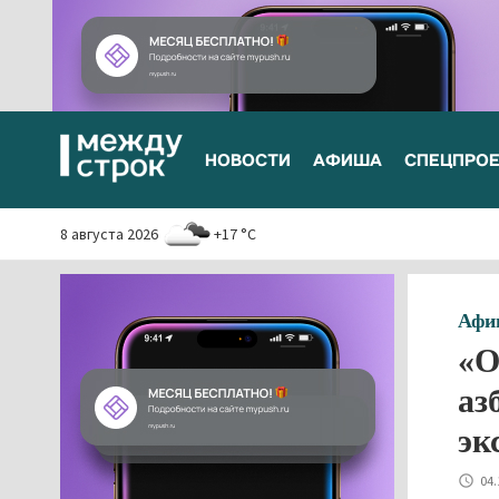
НОВОСТИ
АФИША
СПЕЦПРО
8 августа 2026
+17 °C
Афи
«О
аз
эк
04.