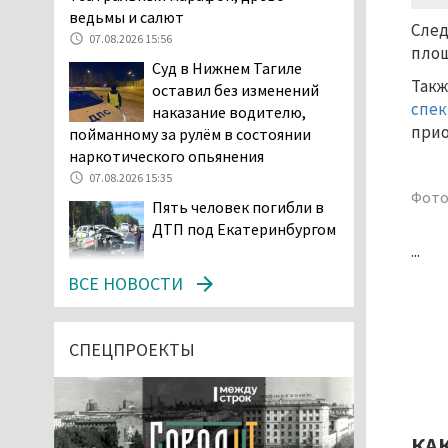
ведьмы и салют
След
07.08.2026 15:56
площ
Суд в Нижнем Тагиле
Такж
оставил без изменений
спек
наказание водителю,
прио
пойманному за рулём в состоянии
наркотического опьянения
07.08.2026 15:35
Фото
Пять человек погибли в
ДТП под Екатеринбургом
...
07.08.2026 14:24
ВСЕ НОВОСТИ
Тагильские спасатели
проникли в квартиру
через балкон, чтобы
СПЕЦПРОЕКТЫ
помочь пенсионерке
07.08.2026 14:20
В Красноуральске хитрый
водитель BMW ездил с
КА