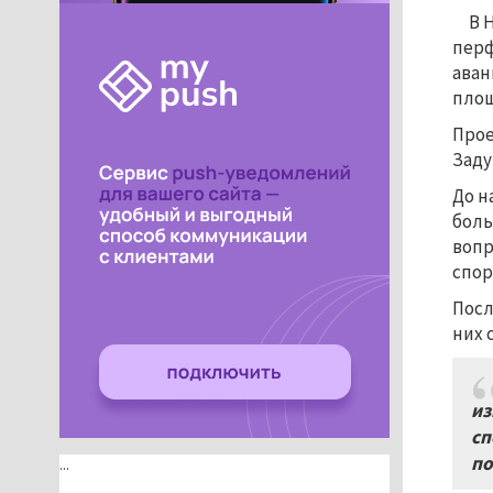
В 
перф
аван
площ
Прое
Заду
До н
боль
вопр
спор
Посл
них 
из
сп
по
...