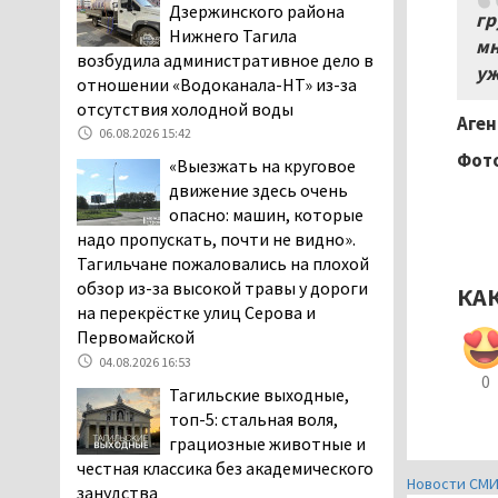
Дзержинского района
гр
начала купального сезона
Нижнего Тагила
мн
погиб 21 человек
возбудила административное дело в
уж
05.08.2026 14:05
отношении «Водоканала-НТ» из-за
Нижний Тагил на три дня
отсутствия холодной воды
Аген
станет мировой
06.08.2026 15:42
столицей
Фото
«Выезжать на круговое
короткометражного кино
движение здесь очень
05.08.2026 13:20
опасно: машин, которые
Мэрия раскрыла имя
надо пропускать, почти не видно».
главной звезды Дня
Тагильчане пожаловались на плохой
города в Нижнем Тагиле
обзор из-за высокой травы у дороги
КА
05.08.2026 11:26
на перекрёстке улиц Серова и
Первомайской
В Нижнем Тагиле
04.08.2026 16:53
разыскивают 45-летнего
0
Виталия Говорухина
Тагильские выходные,
05.08.2026 11:10
топ-5: стальная воля,
грациозные животные и
Во втором квартале
честная классика без академического
текущего года
Новости СМ
занудства
мошенники украли у