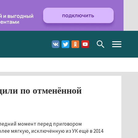
Toggle
navigation
дили по отменённой
следний момент перед приговором
олее мягкую, исключённую из УК ещё в 2014