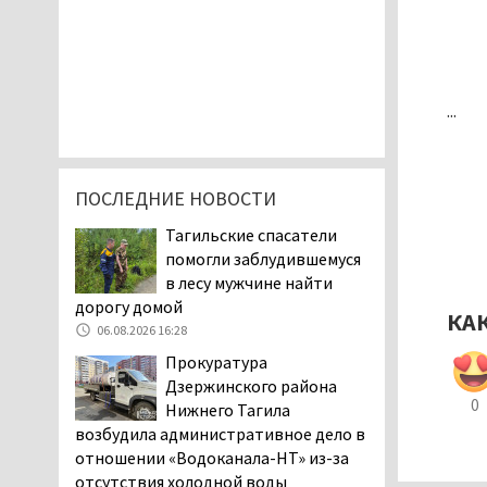
...
ПОСЛЕДНИЕ НОВОСТИ
Тагильские спасатели
помогли заблудившемуся
в лесу мужчине найти
дорогу домой
КА
06.08.2026 16:28
Прокуратура
Дзержинского района
0
Нижнего Тагила
возбудила административное дело в
отношении «Водоканала-НТ» из-за
отсутствия холодной воды