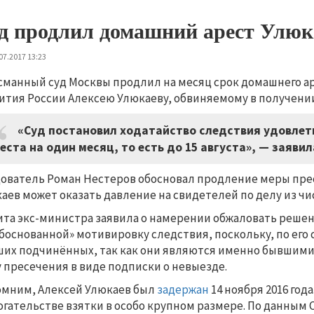
д продлил домашний арест Улюк
07.2017 13:23
сманный суд Москвы продлил на месяц срок домашнего а
ития России Алексею Улюкаеву, обвиняемому в получении 
«Суд постановил ходатайство следствия удовлет
еста на один месяц, то есть до 15 августа», — заяви
ователь Роман Нестеров обосновал продление меры прес
аев может оказать давление на свидетелей по делу из ч
та экс-министра заявила о намерении обжаловать решени
боснованной» мотивировку следствия, поскольку, по его 
их подчинённых, так как они являются именно бывшими
 пресечения в виде подписки о невыезде.
мним, Алексей Улюкаев был
задержан
14 ноября 2016 года
гательстве взятки в особо крупном размере. По данным 