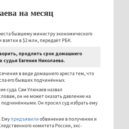
аева на месяц
реста бывшему министру экономического
взятки в $2 млн, передаёт РБК.
ворить, продлить срок домашнего
ла судья Евгения Николаева.
ечения в виде домашнего ареста тем, что
исла его бывших подчинённых.
е суда. Сам Улюкаев назвал
словам, он не может оказать давление на
 подчинёнными. Он просил суд избрать ему
. Ему
предъявили
обвинение в получении и
Следственного комитета России, экс-