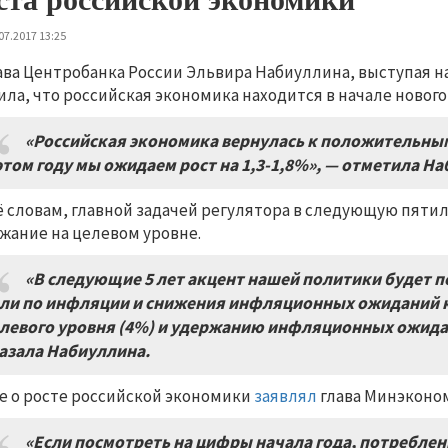
07.2017 13:25
ава Центробанка России Эльвира Набиуллина, выступая 
ила, что российская экономика находится в начале нового
«Российская экономика вернулась к положительным
этом году мы ожидаем рост на 1,3-1,8%
»
, — отметила Н
ё словам, главной задачей регулятора в следующую пятил
жание на целевом уровне.
«В следующие 5 лет акцент нашей политики будет 
ли по инфляции и снижения инфляционных ожиданий 
левого уровня (4%) и удержанию инфляционных ожидан
азала Набиуллина.
е о росте российской экономики
заявлял
глава Минэконо
«Если посмотреть на цифры начала года, потреблен