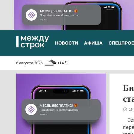
НОВОСТИ
АФИША
СПЕЦПРО
6 августа 2026
+14 °C
Би
ст
13.
Ос
пере