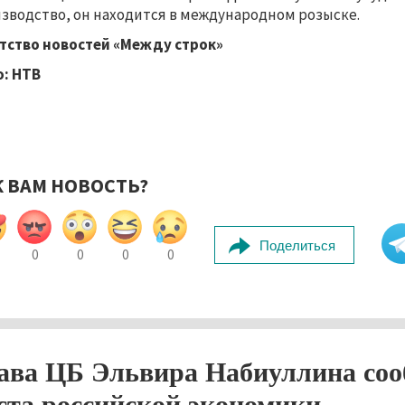
зводство, он находится в международном розыске.
тство новостей «Между строк»
: НТВ
К ВАМ НОВОСТЬ?
Поделиться
0
0
0
0
ава ЦБ Эльвира Набиуллина соо
ста российской экономики