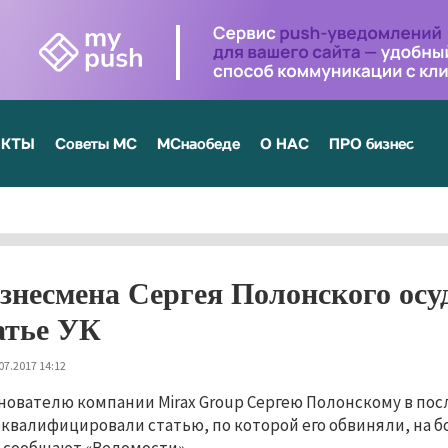
ЕКТЫ
Советы МС
МСнаобеде
О НАС
ПРО бизнес
знесмена Сергея Полонского осу
атье УК
07.2017 14:12
нователю компании Mirax Group Сергею Полонскому в по
квалифицировали статью, по которой его обвиняли, на б