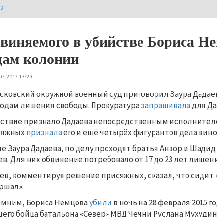
И2
виняемого в убийстве Бориса Не
дам колонии
07.2017 13:29
сковский окружной военный суд приговорил Заура Дадаев
 годам лишения свободы. Прокуратура
запрашивала
для Да
ствие признало Дадаева непосредственным исполнителе
сяжных
признала
его и ещё четырёх фигурантов дела вин
е Заура Дадаева, по делу проходят братья Анзор и Шадид
ев. Для них обвинение потребовало от 17 до 23 лет лишен
ев, комментируя решение присяжных, сказал, что сидит 
ршал».
мним, Бориса Немцова
убили
в ночь на 28 февраля 2015 
его бойца батальона «Север» МВД Чечни Руслана Мухудин