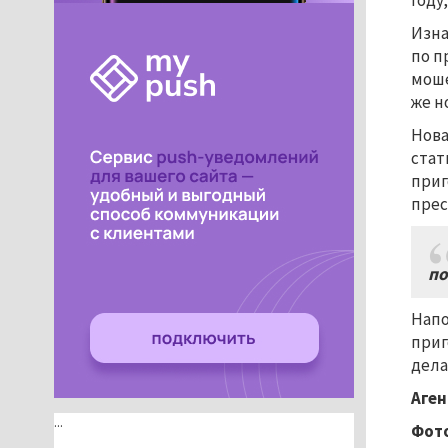
году
Изна
по п
моше
же н
Нова
стат
приг
прес
по
Напо
приг
дела
Аген
...
Фото