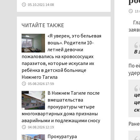
Эксперты назвали
05.10.2021 14:08
причины массового мора
13.
рыбы в Свердловской
Гл
области
ЧИТАЙТЕ ТАКЖЕ
заяв
05.08.2026 16:31
«Я уверен, это бельевая
Осуждённый за убийство
вошь». Родители 10-
тагильского хоккеиста
летней девочки
В 
Александра Чумарина
пожаловались на кровососущих
Самат Хазипов в очередной раз
паразитов, которые искусали их
По е
попал на скамью подсудимых
ребёнка в детской больнице
удер
05.08.2026 15:28
Нижнего Тагила
Уральского депутата
05.08.2026 17:59
Госдумы Ильтякова,
В Нижнем Тагиле после
це
назвавшего незамужних
вмешательства
це
женщин неполноценными людьми, а
прокуратуры четыре
ск
неженатых мужчин — инвалидами,
многоквартирных дома признаны
проверит прокуратура (ВИДЕО)
аварийными и подлежащими сносу
Ране
05.08.2026 14:40
04.08.2026 12:19
На водоёмах
Прокуратура
Свердловской области с