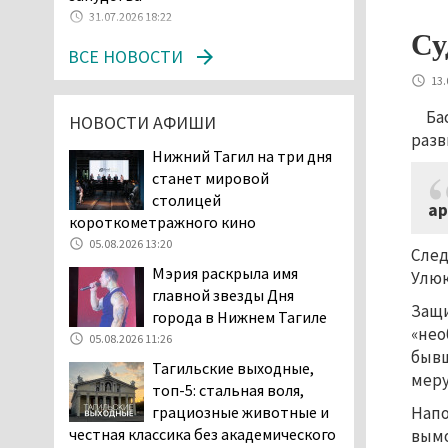
31.07.2026 18:22
клиентов российских банков 7,4 млрд
Су
рублей
ВСЕ НОВОСТИ
05.08.2026 10:58
13.
Жителей центра Нижнего
Тагила напугала система
Ба
НОВОСТИ АФИШИ
оповещения о
разв
Нижний Тагил на три дня
заложенной бомбе
станет мировой
04.08.2026 17:57
столицей
ар
«Выезжать на круговое
короткометражного кино
движение здесь очень
05.08.2026 13:20
опасно: машин, которые
След
Мэрия раскрыла имя
надо пропускать, почти не видно».
Улюк
главной звезды Дня
Тагильчане пожаловались на плохой
Защи
города в Нижнем Тагиле
обзор из-за высокой травы у дороги
«нео
05.08.2026 11:26
на перекрёстке улиц Серова и
бывш
Первомайской
Тагильские выходные,
меру
04.08.2026 16:53
топ-5: стальная воля,
грациозные животные и
Напо
Отлавливать собак в
честная классика без академического
вымо
Нижнем Тагиле будут