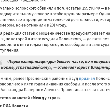
, сообщают «Ведомости».
чально Полонского обвиняли по ч. 4 статьи 159 УК РФ — 
редварительному сговору в особо крупном размере. Одна
нничество в предпринимательской деятельности, котора
омером, но её отменили в 2014 году.
я редакция статьи о мошенничестве предусматривает нак
ья, по которой в итоге осудили Полонского, — до пяти ле
оворили к пяти годам тюрьмы, но освободили в зале суда
тупления.
«Переквалификация дел бывает часто, но я впервые
 норме, утратившей силу», — отмечает юрист Владими
мним, ранее Пресненский районный суд
признал
Полонс
оворил его к пяти годам лишения свободы, а после этого
 Александра Паперно и Алексея Пронякина в связи с исте
тство новостей «Между строк»
: РИА Новости