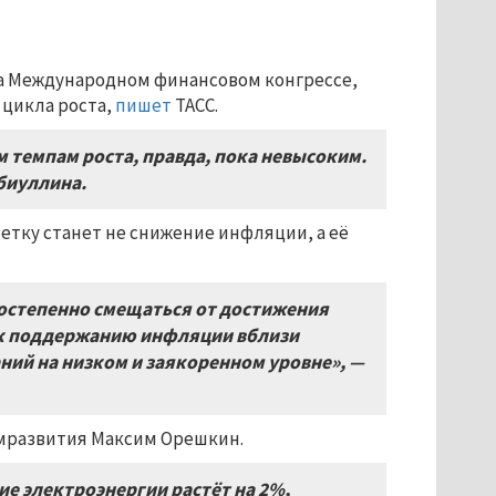
на Международном финансовом конгрессе,
 цикла роста,
пишет
ТАСС.
 темпам роста, правда, пока невысоким.
абиуллина.
етку станет не снижение инфляции, а её
постепенно смещаться от достижения
к поддержанию инфляции вблизи
ий на низком и заякоренном уровне», —
мразвития Максим Орешкин.
ие электроэнергии растёт на 2%,