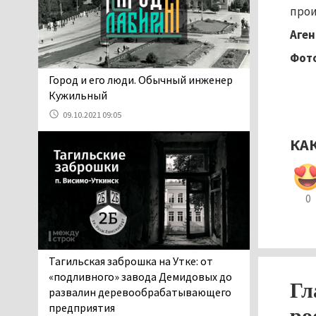
06.08.2026 13:02
прои
В Нижнем Тагиле на три
Аген
дня запретят
Фото
электросамокаты
06.08.2026 11:41
​​​​​​​Город и его люди. Обычный инженер
«Я уверен, это бельевая
Кужильный
вошь». Родители 10-
09.10.2021 09:05
летней девочки
пожаловались на кровососущих
КА
паразитов, которые искусали их
ребёнка в детской больнице
Нижнего Тагила
0
05.08.2026 17:59
Директора уральского
предприятия по
производству дронов
Тагильская заброшка на Утке: от
«Упырь» подорвали в автомобиле
«подливного» завода Демидовых до
под Екатеринбургом
Гл
развалин деревообрабатывающего
05.08.2026 17:05
предприятия
ро