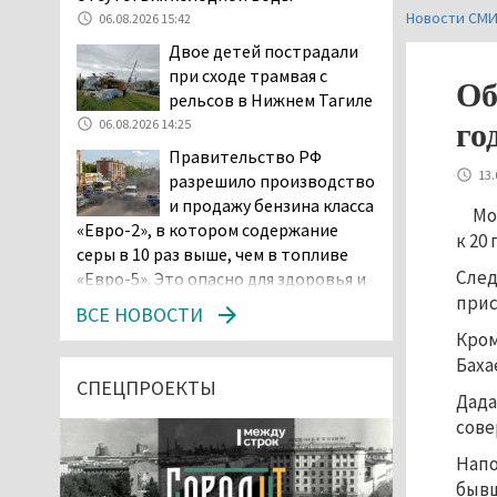
Новости СМ
06.08.2026 15:42
Двое детей пострадали
при сходе трамвая с
Об
рельсов в Нижнем Тагиле
06.08.2026 14:25
го
Правительство РФ
13.
разрешило производство
и продажу бензина класса
Мо
«Евро-2», в котором содержание
к 20
серы в 10 раз выше, чем в топливе
След
«Евро-5». Это опасно для здоровья и
при
повышает износ автомобиля
ВСЕ НОВОСТИ
06.08.2026 13:53
Кром
В Детской городской
Баха
больнице № 3 Нижнего
СПЕЦПРОЕКТЫ
Дада
Тагила опровергли
сове
обвинения родителей, которые
заявили, что их дочь в палате
Напо
покусала бельевая вошь
бывш