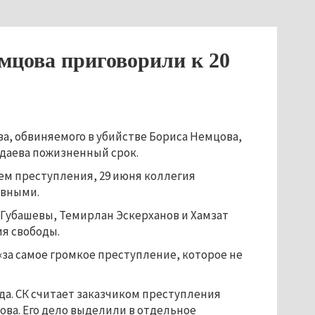
мцова приговорили к 20
а, обвиняемого в убийстве Бориса Немцова,
даева пожизненный срок.
м преступления, 29 июня коллегия
овными.
 Губашевы, Темирлан Эскерханов и Хамзат
ия свободы.
«за самое громкое преступление, которое не
года. СК считает заказчиком преступления
ова. Его дело выделили в отдельное