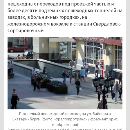
пешеходных переходов под проезжей частью и
более десяти подземных пешеходных тоннелей на
заводах, в больничных городках, на
железнодорожном вокзале и станции Свердловск-
Сортировочный.
Подземный пешеходный переход на ул. Вайнера в
Екатеринбурге
(фото: «Уралгипротранс» / фрагмент ориг.
изображения)
(https://uralgiprotrans.ru/uploadedFiles/images/vainera1_big.jpg)