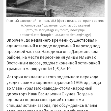
Главный заводской тоннель УВЗ
(фото неизв. автора из архива
А. Хлопотова / фрагмент ориг. изображения)
(http://historyntagil.ru/forum/index.php?
action=dlattach;topic=1367.0;attach=356;image)
Впрочем, до недавнего времени существовал и
единственный в городе подземный переход под
проезжей частью. Находился он в Дзержинском
районе, на месте пересечения улицы Ильича с
Восточным шоссе, рядом с конечной остановкой
трамваев маршрутов № 1, 6, 8 и 10.
История появления этого подземного перехода
уходит своими корнями в далёкий 1949 год, когда
во главе «Уралвагонзавода» стоял «народный
директор» Иван Васильевич Окунев. Тогда на
одном из первых совещаний с главными
специалистами завода, где обсуждались планы
строительства в районе жилья и объектов