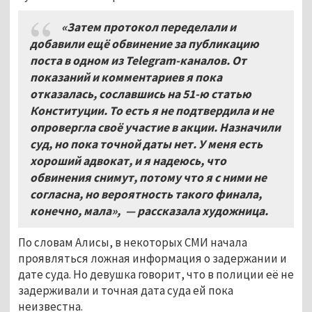
«Затем протокол переделали и
добавили ещё обвинение за публикацию
поста в одном из Telegram-каналов. От
показаний и комментариев я пока
отказалась, сославшись на 51-ю статью
Конституции. То есть я не подтвердила и не
опровергла своё участие в акции. Назначили
суд, но пока точной даты нет. У меня есть
хороший адвокат, и я надеюсь, что
обвинения снимут, потому что я с ними не
согласна, но вероятность такого финала,
конечно, мала»,
— рассказала художница.
По словам Алисы, в некоторых СМИ начала
проявляться ложная информация о задержании и
дате суда. Но девушка говорит, что в полиции её не
задерживали и точная дата суда ей пока
неизвестна.