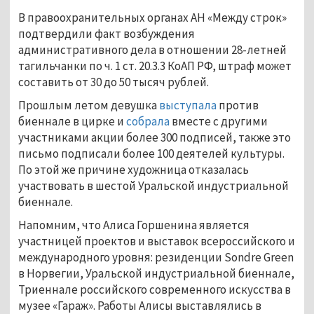
В правоохранительных органах АН «Между строк»
подтвердили факт возбуждения
административного дела в отношении 28-летней
тагильчанки по ч. 1 ст. 20.3.3 КоАП РФ, штраф может
составить от 30 до 50 тысяч рублей.
Прошлым летом девушка
выступала
против
биеннале в цирке и
собрала
вместе с другими
участниками акции более 300 подписей, также это
письмо подписали более 100 деятелей культуры.
По этой же причине художница отказалась
участвовать в шестой Уральской индустриальной
биеннале.
Напомним, что Алиса Горшенина является
участницей проектов и выставок всероссийского и
международного уровня: резиденции Sondre Green
в Норвегии, Уральской индустриальной биеннале,
Триеннале российского современного искусства в
музее «Гараж». Работы Алисы выставлялись в