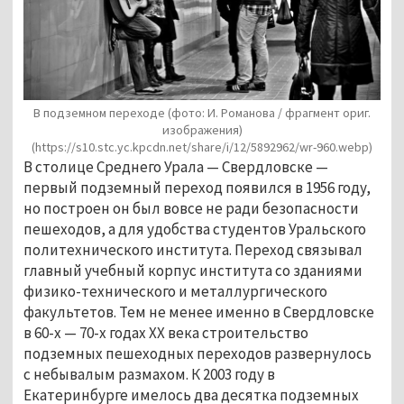
В подземном переходе (фото: И. Романова / фрагмент ориг.
изображения)
(https://s10.stc.yc.kpcdn.net/share/i/12/5892962/wr-960.webp)
В столице Среднего Урала — Свердловске —
первый подземный переход появился в 1956 году,
но построен он был вовсе не ради безопасности
пешеходов, а для удобства студентов Уральского
политехнического института. Переход связывал
главный учебный корпус института со зданиями
физико-технического и металлургического
факультетов. Тем не менее именно в Свердловске
в 60-х — 70-х годах ХХ века строительство
подземных пешеходных переходов развернулось
с небывалым размахом. К 2003 году в
Екатеринбурге имелось два десятка подземных