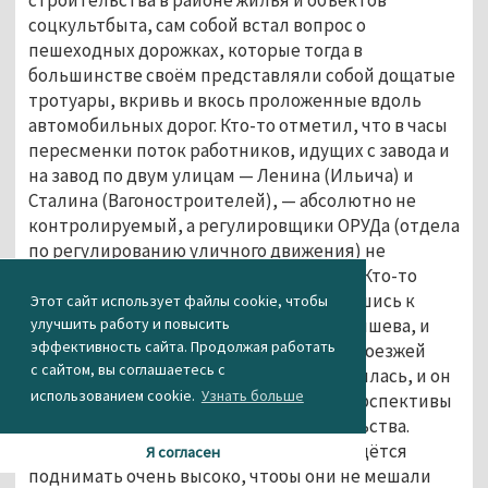
соцкультбыта, сам собой встал вопрос о
пешеходных дорожках, которые тогда в
большинстве своём представляли собой дощатые
тротуары, вкривь и вкось проложенные вдоль
автомобильных дорог. Кто-то отметил, что в часы
пересменки поток работников, идущих с завода и
на завод по двум улицам — Ленина (Ильича) и
Сталина (Вагоностроителей), — абсолютно не
контролируемый, а регулировщики ОРУДа (отдела
по регулированию уличного движения) не
справляются с обстановкой на дорогах. Кто-то
предложил решить проблему, обратившись к
Этот сайт использует файлы cookie, чтобы
улучшить работу и повысить
опыту металлургов завода имени Куйбышева, и
эффективность сайта. Продолжая работать
построить пешеходные мостики над проезжей
с сайтом, вы соглашаетесь с
частью. Идея поначалу Окуневу понравилась, и он
использованием cookie.
Узнать больше
тут же начал её развивать, обсуждая перспективы
со специалистами отдела капстроительства.
Оказалось, что пешеходные мосты придётся
Я согласен
поднимать очень высоко, чтобы они не мешали