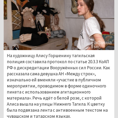
На художницу Алису Горшенину тагильская
полиция составила протокол по статье 20.3.3 КоАП
РФ о дискредитации Вооружённых сил России. Как
рассказала сама девушка АН «Между строк»,
изначально ей вменяли «участие в публичном
мероприятии, проводимом в форме одиночного
пикета с использованием агитационного
материала». Речь идёт о белой розе, с которой
Алиса вышла на улицы Нижнего Тагила. К цветку
была подвязана лента с антивоенным текстом на
чувашском и татарском языках.