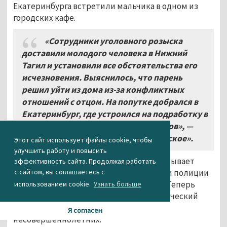
Екатеринбурга встретили мальчика в одном из
городских кафе.
«Сотрудники уголовного розыска
доставили молодого человека в Нижний
Тагил и установили все обстоятельства его
исчезновения. Выяснилось, что парень
решил уйти из дома из-за конфликтных
отношений с отцом. На попутке добрался в
Екатеринбург, где устроился на подработку в
кафе и поселился в одном из хостелов»,
—
рассказали в МУ МВД «Нижнетагильское».
Этот сайт использует файлы cookie, чтобы
улучшить работу и повысить
Ранее сообщалось, что мальчика воспитывает
эффективность сайта. Продолжая работать
отец. После произошедшего сотрудники полиции
с сайтом, вы соглашаетесь с
провели беседу с отцом и подростком. Теперь
использованием cookie.
Узнать больше
парень будет поставлен на профилактический
учёт в подразделении по делам
Я согласен
несовершеннолетних.