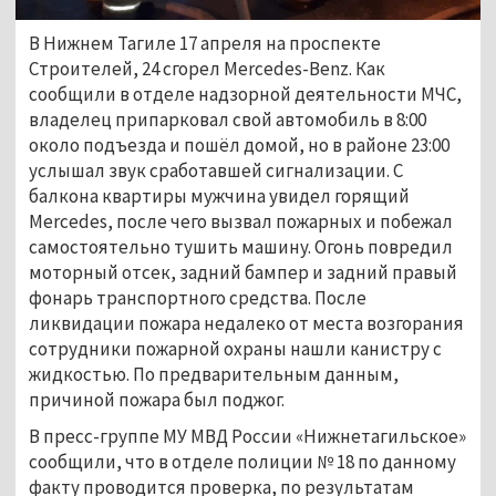
В Нижнем Тагиле 17 апреля на проспекте
Строителей, 24 сгорел Mercedes-Benz. Как
сообщили в отделе надзорной деятельности МЧС,
владелец припарковал свой автомобиль в 8:00
около подъезда и пошёл домой, но в районе 23:00
услышал звук сработавшей сигнализации. С
балкона квартиры мужчина увидел горящий
Mercedes, после чего вызвал пожарных и побежал
самостоятельно тушить машину. Огонь повредил
моторный отсек, задний бампер и задний правый
фонарь транспортного средства. После
ликвидации пожара недалеко от места возгорания
сотрудники пожарной охраны нашли канистру с
жидкостью. По предварительным данным,
причиной пожара был поджог.
В пресс-группе МУ МВД России «Нижнетагильское»
сообщили, что в отделе полиции № 18 по данному
факту проводится проверка, по результатам