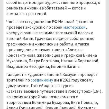
своей квартиры для художественного процесса, о
ремонте и жизни её обитателей — котов и
комнатных растений.
Член союза художников РФ Николай Грачиков
проведёт экскурсию по своей
мастерской
,
которую раньше занимал тагильский классик
Евгений Вагин. Грачиков покажет собственные
графические и живописные работы, а также
произведения монументалиста Алексея
Константинова, живописцев и графиков Вилена
Мухаркина, Петра Бортнова, Натальи Бортновой,
Владимира Наседкина, Евгения Вагина.
Галерист и художник Евгений Комухин проведёт
зрителей по
созданному
им в 2021 году своему
дому-музею. Гостей ждёт экскурсия
«Захватывающее путешествие в голову трёх» (16+),
во время которой они познакомятся с
творчеством Велимира Бухарова, Вити Повезло,
Алисы Горшениной, Ксении Лариной, Людмилы