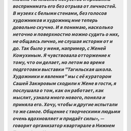
воспринимать его без отрыва от личностей.
В музеях с белыми стенами, без голосов
художников и художниц мне теперь
довольно скучно. И я понимаю, насколько
неточно и поверхностно можно судить о них,
не общаясь лично, не слушая истории от и
до. Так было у меня, например, с Женей
Комухиным. Я чувствовала отторжение к
тому, что он делает, но летом во время
подготовки выставки "Тагильская школа.
Художники и явления" мы с её куратором
Сашей Закировым сходили к Жене в гости, я
послушала о том, как он работает, как
мыслит, узнала много нового, поняла и
приняла его. Хочу, чтобы и другие испытали
то же самое. Общение с творческими людьми
очень вдохновляет и придаёт силы», —
говорит организатор квартирале в Нижнем