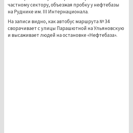
частному сектору, объезжая пробку у нефтебазы
на Руднике им. III Интернационала.
На записи видно, как автобус маршрута № 34
сворачивает с улицы Парашютной на Ульяновскую
и высаживает людей на остановке «Нефтебаза».