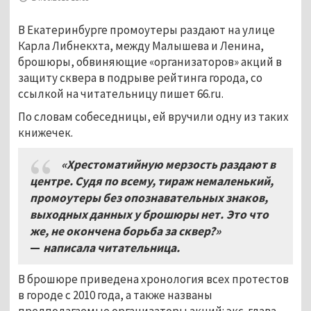
В Екатеринбурге промоутеры раздают на улице
Карла Либнекхта, между Малышева и Ленина,
брошюры, обвиняющие «организаторов» акций в
защиту сквера в подрыве рейтинга города, со
ссылкой на читательницу пишет 66.ru.
По словам собеседницы, ей вручили одну из таких
книжечек.
«Хрестоматийную мерзость раздают в
центре. Судя по всему, тираж немаленький,
промоутеры без опознавательных знаков,
выходных данных у брошюры нет. Это что
же, не окончена борьба за сквер?»
—
написала читательница.
В брошюре приведена хронология всех протестов
в городе с 2010 года, а также названы
предполагаемые организаторы акций: экс-глава