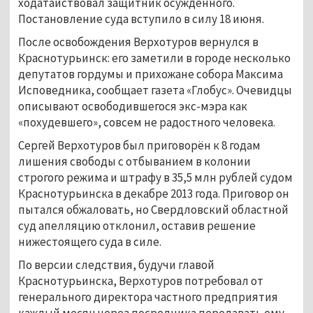
ходатайствовал защитник осуждённого.
Постановление суда вступило в силу 18 июня.
После освобождения Верхотуров вернулся в
Краснотурьинск: его заметили в городе несколько
депутатов гордумы и прихожане собора Максима
Исповедника, сообщает газета «Глобус». Очевидцы
описывают освободившегося экс-мэра как
«похудевшего», совсем не радостного человека.
Сергей Верхотуров был приговорён к 8 годам
лишения свободы с отбыванием в колонии
строгого режима и штрафу в 35,5 млн рублей судом
Краснотурьинска в декабре 2013 года. Приговор он
пытался обжаловать, но Свердловский областной
суд апелляцию отклонил, оставив решение
нижестоящего суда в силе.
По версии следствия, будучи главой
Краснотурьинска, Верхотуров потребовал от
генерального директора частного предприятия
каждый месяц через посредника передавать ему