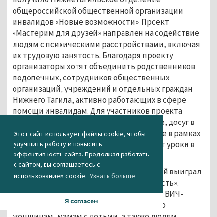
общероссийской общественной организации
инвалидов «Новые возможности». Проект
«Мастерим для друзей» направлен на содействие
людям с психическими расстройствами, включая
их трудовую занятость. Благодаря проекту
организаторы хотят объединить родственников
подопечных, сотрудников общественных
организаций, учреждений и отдельных граждан
Нижнего Тагила, активно работающих в сфере
помощи инвалидам. Для участников проекта
организуют активный отдых на природе, досуг в
культурных учреждениях города, а также в рамках
Этот сайт использует файлы cookie, чтобы
повышения трудовых навыков проведут уроки в
улучшить работу и повысить
эффективность сайта. Продолжая работать
столярной мастерской.
с сайтом, вы соглашаетесь с
Третий грант в размере 500 тысяч рублей выиграл
использованием cookie.
Узнать больше
благотворительный фонд «Независимость».
Проект создан для оказания поддержки ВИЧ-
Я согласен
инфицированному населению, а именно
женщинам, мамам с детьми, а также людям,