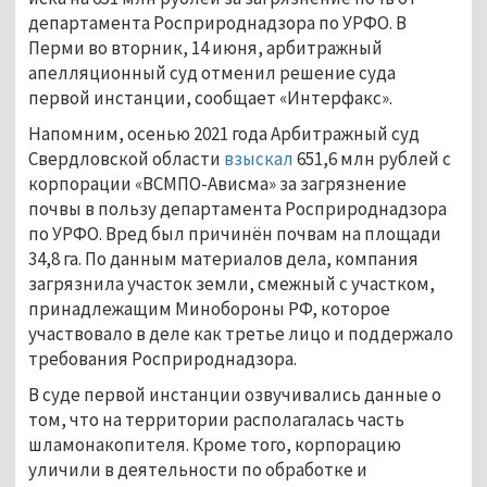
департамента Росприроднадзора по УРФО. В
Перми во вторник, 14 июня, арбитражный
апелляционный суд отменил решение суда
первой инстанции, сообщает «Интерфакс».
Напомним, осенью 2021 года Арбитражный суд
Свердловской области
взыскал
651,6 млн рублей с
корпорации «ВСМПО-Ависма» за загрязнение
почвы в пользу департамента Росприроднадзора
по УРФО. Вред был причинён почвам на площади
34,8 га. По данным материалов дела, компания
загрязнила участок земли, смежный с участком,
принадлежащим Минобороны РФ, которое
участвовало в деле как третье лицо и поддержало
требования Росприроднадзора.
В суде первой инстанции озвучивались данные о
том, что на территории располагалась часть
шламонакопителя. Кроме того, корпорацию
уличили в деятельности по обработке и