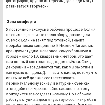
фотографов, круг по интересам, где люди могут
развиваться творчески.
Зона комфорта
Я постоянно нахожусь в рабочем процессе. Если я
не снимаю, значит готовлю оборудование для
съёмок. Если не занят подготовкой, значит
прорабатываю концепцию. В Нижнем Тагиле мы
арендуем студию, наверное, самую большую в
городе – около 150 квадратных метров. Это даёт
нам полный контроль над ходом съёмки. Свет,
декорации – всё делается так, как мы захотим и
как нужно для дела. Для нас это важно, потому что
опять же всё должно соответствовать
первоначальному эскизу, в натурных съёмках
этого добиться чрезвычайно сложно, поэтому
приходится всё создавать самому. Но я обожаю
работу в студии. Здесь я чувствую себя как рыба в
воде, днями напролёт могу пропадать. Это моя