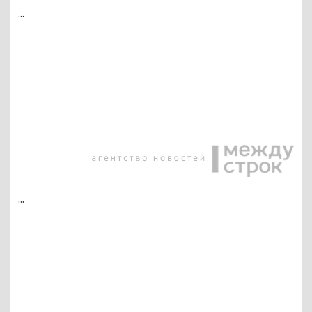
...
...