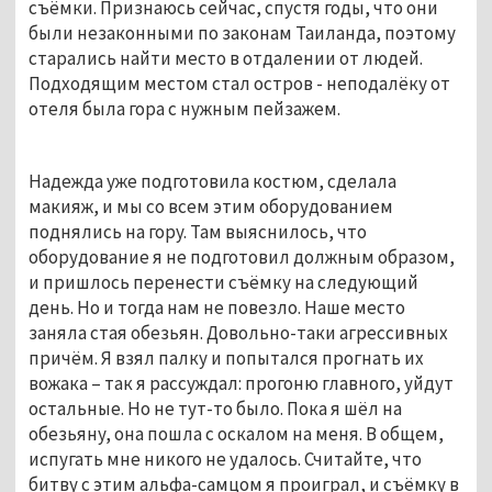
съёмки. Признаюсь сейчас, спустя годы, что они
были незаконными по законам Таиланда, поэтому
старались найти место в отдалении от людей.
Подходящим местом стал остров - неподалёку от
отеля была гора с нужным пейзажем.
Надежда уже подготовила костюм, сделала
макияж, и мы со всем этим оборудованием
поднялись на гору. Там выяснилось, что
оборудование я не подготовил должным образом,
и пришлось перенести съёмку на следующий
день. Но и тогда нам не повезло. Наше место
заняла стая обезьян. Довольно-таки агрессивных
причём. Я взял палку и попытался прогнать их
вожака – так я рассуждал: прогоню главного, уйдут
остальные. Но не тут-то было. Пока я шёл на
обезьяну, она пошла с оскалом на меня. В общем,
испугать мне никого не удалось. Считайте, что
битву с этим альфа-самцом я проиграл, и съёмку в