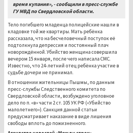
время купания», - сообщили в пресс-службе
ГУ МВД по Свердловской области.
Тело погибшего младенца полицейские нашли в
кладовке той же квартиры. Мать ребёнка
рассказала, что на бесчеловечный поступок её
подтолкнула депрессия и постоянный плач
новорождённой. Убийство женщина совершила
вечером 15 января, после чего написала СМС.
Известно, что 24-летний отец ребёнка участие в
судьбе дочери не принимал.
В отношении жительницы Пышмы, по данным
пресс-службы Следственного комитета по
Свердловской области, возбуждено уголовное
дело по п. «в» части 2 ст. 105 УК РФ («Убийство
малолетнего»). Санкция данной статьи
предусматривает наказание в виде лишения
свободы вплоть до пожизненного.
Агентство новостей «Между строк»