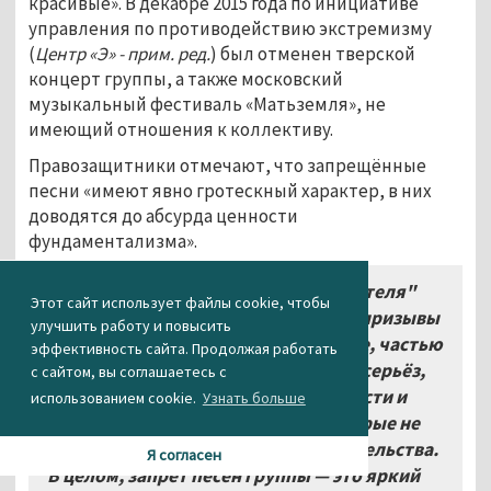
красивые». В декабре 2015 года по инициативе
управления по противодействию экстремизму
(
Центр «Э» - прим. ред.
) был отменен тверской
концерт группы, а также московский
музыкальный фестиваль «Матьземля», не
имеющий отношения к коллективу.
Правозащитники отмечают, что запрещённые
песни «имеют явно гротескный характер, в них
доводятся до абсурда ценности
фундаментализма».
«Хотя "Ансамбль Христа Спасителя"
Этот сайт использует файлы cookie, чтобы
популярен в ультраправой среде, а призывы
улучшить работу и повысить
в песнях, даже если они пародийные, частью
эффективность сайта. Продолжая работать
аудитории могут восприниматься всерьёз,
с сайтом, вы соглашаетесь с
потенциальную опасность могут нести и
использованием cookie.
Узнать больше
многие другие высказывания, которые не
подпадают под действие законодательства.
Я согласен
В целом, запрет песен группы — это яркий