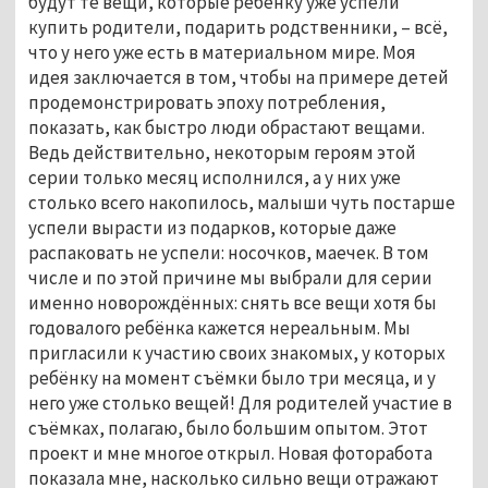
будут те вещи, которые ребёнку уже успели
купить родители, подарить родственники, – всё,
что у него уже есть в материальном мире. Моя
идея заключается в том, чтобы на примере детей
продемонстрировать эпоху потребления,
показать, как быстро люди обрастают вещами.
Ведь действительно, некоторым героям этой
серии только месяц исполнился, а у них уже
столько всего накопилось, малыши чуть постарше
успели вырасти из подарков, которые даже
распаковать не успели: носочков, маечек. В том
числе и по этой причине мы выбрали для серии
именно новорождённых: снять все вещи хотя бы
годовалого ребёнка кажется нереальным. Мы
пригласили к участию своих знакомых, у которых
ребёнку на момент съёмки было три месяца, и у
него уже столько вещей! Для родителей участие в
съёмках, полагаю, было большим опытом. Этот
проект и мне многое открыл. Новая фоторабота
показала мне, насколько сильно вещи отражают