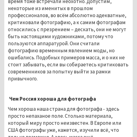
время тоже встречали неохотно. Допустим,
некоторые из именитых в прошлом
профессионалов, во всём абсолютно адекватные,
критиковали фотографию, а к самим фотографам
относились с презрением – дескать, они не могут
быть настоящими художниками, потому что
пользуются аппаратурой. Они считали
фотографию временным явлением моды, но
ошибались. Подобных примеров масса, и о них не
стоит забывать, если вы собираетесь критиковать
современников за попытку выйти за рамки
привычного.
Чем Россия хороша для фотографа
Чем хороша наша страна для фотографа - здесь
просто непаханое поле. Столько материала,
который миру просто неизвестен. В Европе или
США фотографы уже, кажется, изучили всё, что
только возможно. А здесь масса ещё