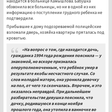
находится в больнице Камышлова. Бабушка
обзвонила все больницы, но ни в одной из них
информацию о поступлении грудного ребёнка не
подтвердили.
Прибывшие к дому подозреваемой полицейские
взломали дверь, хозяйка квартиры пряталась под
кроватью.
«На вопрос о том, где находится дочь,
гражданка 1994 года рождения пояснила — у
знакомой, но вскоре призналась
оперуполномоченным, что ребёнок умер в
результате якобы несчастного случая. Со
слов молодой матери, она уронила девочку
на пол, от чего та скончалась. Впрочем, и это
оказалось неправдой. При дальнейшем
разбирательстве девушка пояснила, что
дочку, родившуюся в конце ноября
прошлого года, она утопила в ванночке во