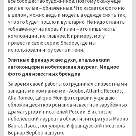
всё сообщество художников. Поэтому скажу ещё
раз: не голые – обнажённые. Что касается фото ню
в целом, можно ведь и модель в одежде снять так,
что это будет пошло и вульгарно. Не надо ставить
«обнажёнку» на первый план – это лишь часть
композиции, не главное. К примеру, могу
привести свою серию Shadow, где мы
использовали игру света и тени.
Элитные французские духи, итальянский
автоконцерн и нобелевский лауреат. Модное
фото для известных брендов
За время своей работы сотрудничал с известными
западными компаниями - Adobe, Atlantic Records,
Alfa Romeo, Lalique. Мои фотографии украшают
обложки десятков романов известных зарубежных
драматургов и писателей России. В их числе
нобелевский лауреат в области литературы Марио
Варгас Льоса, популярный французский писатель
Бернар Вербер и другие.