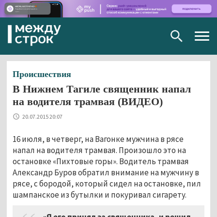
Togg
navig
Происшествия
В Нижнем Тагиле священник напал
на водителя трамвая (ВИДЕО)
20.07.2015 20:07
16 июля, в четверг, на Вагонке мужчина в рясе
напал на водителя трамвая. Произошло это на
остановке «Пихтовые горы». Водитель трамвая
Александр Буров обратил внимание на мужчину в
рясе, с бородой, который сидел на остановке, пил
шампанское из бутылки и покуривал сигарету.
«Я его принял за священника, и решил