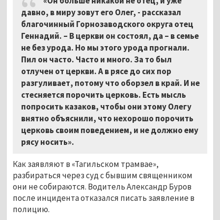
«Он больше никакой не отец, и уже
давно, в миру зовут его Олег, - рассказал
благочинный Горнозаводского округа отец
Геннадий. – В церкви он состоял, да – в семье
не без урода. Но мы этого урода прогнали.
Пил он часто. Часто и много. За то был
отлучен от церкви. А в рясе до сих пор
разгуливает, потому что оборзел в край. И не
стесняется порочить церковь. Есть мысль
попросить казаков, чтобы они этому Олегу
внятно объяснили, что нехорошо порочить
церковь своим поведением, и не должно ему
рясу носить».
Как заявляют в «Тагильском трамвае»,
разбираться через суд с бывшим священником
они не собираются. Водитель Александр Буров
после инцидента отказался писать заявление в
полицию.