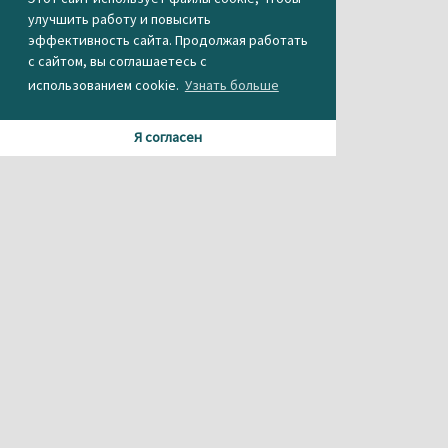
улучшить работу и повысить
эффективность сайта. Продолжая работать
с сайтом, вы соглашаетесь с
использованием cookie.
Узнать больше
Я согласен
Материалы данного сайта содержат информацию,
не предназначенную для несовершеннолетних.
При использовании материала или частичном
цитировании, ссылка на
агентство новостей «Между строк» обязательна.
Свидетельство о регистрации СМИ Эл № ФС 77-56537 от