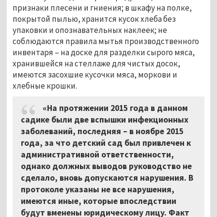
признаки плесени и гниения; в шкафу на полке,
покрытой пылью, хранится кусок хлеба без
упаковки и опознавательных наклеек; не
соблюдаются правила мытья производственного
инвентаря – на доске для разделки сырого мяса,
хранившейся на стеллаже для чистых досок,
имеются засохшие кусочки мяса, моркови и
хлебные крошки.
«На протяжении 2015 года в данном
садике были две вспышки инфекционных
заболеваний, последняя – в ноябре 2015
года, за что детский сад был привлечен к
административной ответственности,
однако должных выводов руководство не
сделало, вновь допускаются нарушения. В
протоколе указаны не все нарушения,
имеются иные, которые впоследствии
будут вменены юридическому лицу. Факт