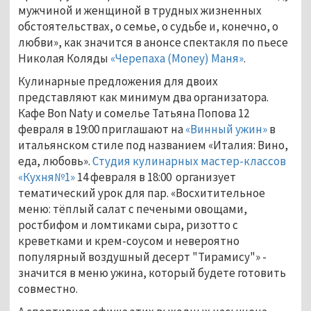
мужчиной и женщиной в трудных жизненных
обстоятельствах, о семье, о судьбе и, конечно, о
любви», как значится в анонсе спектакля по пьесе
Николая Коляды
«Черепаха (Money) Маня»
.
Кулинарные предложения для двоих
представляют как минимум два организатора.
Кафе Bon Naty и сомелье Татьяна Попова 12
февраля в 19:00 приглашают на
«Винный ужин»
в
итальянском стиле под названием «Италия: Вино,
еда, любовь».
Студия кулинарных мастер-классов
«Кухня№1»
14 февраля в 18:00 организует
тематический урок для пар. «Восхитительное
меню: тёплый салат с печеными овощами,
ростбифом и ломтиками сыра, ризотто с
креветками и крем-соусом и невероятно
популярный воздушный десерт "Тирамису"» -
значится в меню ужина, который будете готовить
совместно.