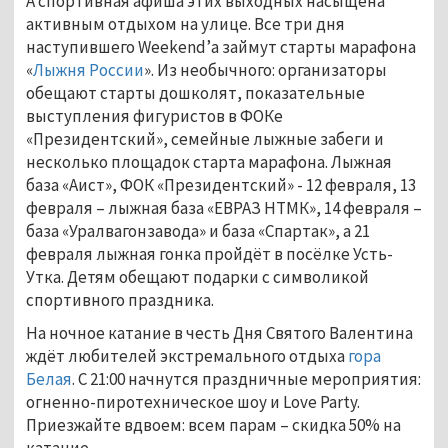
А спортивная афиша этих выходных насыщена
активным отдыхом на улице. Все три дня
наступившего Weekеnd’а займут старты марафона
«
Лыжня России
». Из необычного: организаторы
обещают старты дошколят, показательные
выступления фигуристов в ФОКе
«Президентский», семейные лыжные забеги и
несколько площадок старта марафона. Лыжная
база «Аист», ФОК «Президентский» - 12 февраля, 13
февраля – лыжная база «ЕВРАЗ НТМК», 14 февраля –
база «Уралвагонзавода» и база «Спартак», а 21
февраля лыжная гонка пройдёт в посёлке Усть-
Утка. Детям обещают подарки с символикой
спортивного праздника.
На ночное катание в честь Дня Святого Валентина
ждёт любителей экстремального отдыха
гора
Белая
. С 21:00 начнутся праздничные мероприятия:
огненно-пиротехническое шоу и Love Party.
Приезжайте вдвоем: всем парам – скидка 50% на
катание.