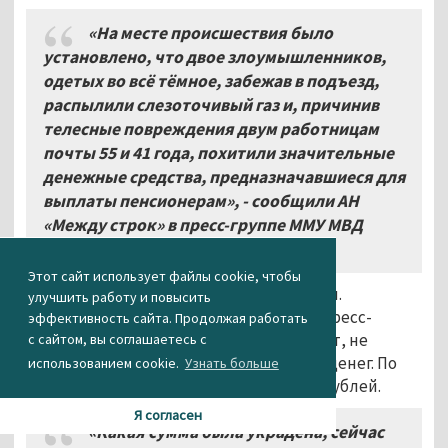
«На месте происшествия было
установлено, что двое злоумышленников,
одетых во всё тёмное, забежав в подъезд,
распылили слезоточивый газ и, причинив
телесные повреждения двум работницам
почты 55 и 41 года, похитили значительные
денежные средства, предназначавшиеся для
выплаты пенсионерам», - сообщили АН
«Между строк» в пресс-группе ММУ МВД
«Нижнетагильское».
Этот сайт использует файлы cookie, чтобы
Известно, что обе женщины пострадали.
улучшить работу и повысить
Подробнее о их состоянии здоровья в пресс-
эффективность сайта. Продолжая работать
службе «Почты России» не рассказывают, не
с сайтом, вы соглашаетесь с
называют и точную сумму украденных денег. По
использованием cookie.
Узнать больше
данным tagilka.ru, речь идёт о 700 тыс. рублей.
Я согласен
«Какая сумма была украдена, сейчас