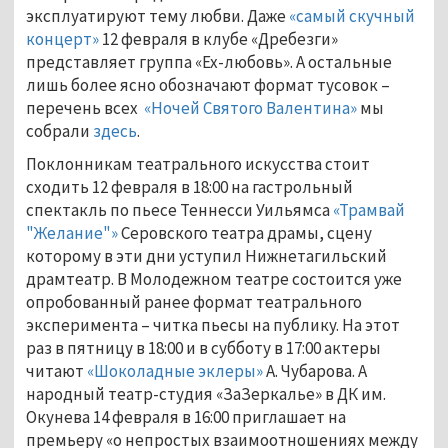
эксплуатируют тему любви. Даже
«самый скучный
концерт»
12 февраля в клубе «Дребезги»
представляет группа «Ex-любовь». А остальные
лишь более ясно обозначают формат тусовок –
перечень всех
«Ночей Святого Валентина»
мы
собрали
здесь
.
Поклонникам театрального искусства стоит
сходить 12 февраля в 18:00 на гастрольный
спектакль по пьесе Теннесси Уильямса
«Трамвай
"Желание"»
Серовского театра драмы, сцену
которому в эти дни уступил Нижнетагильский
драмтеатр. В Молодежном театре состоится уже
опробованный ранее формат театрального
эксперимента – читка пьесы на публику. На этот
раз в пятницу в 18:00 и в субботу в 17:00 актеры
читают
«Шоколадные эклеры»
А. Чубарова. А
народный театр-студия «ЗаЗеркалье» в ДК им.
Окунева 14 февраля в 16:00 приглашает на
премьеру «о непростых взаимоотношениях между