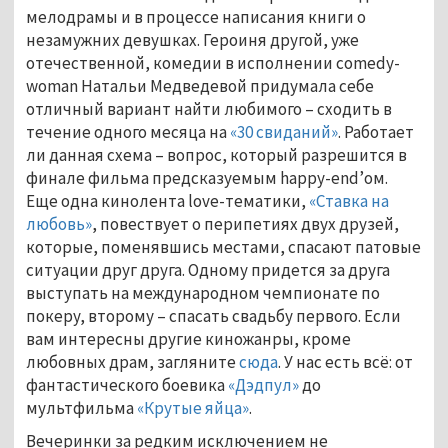
мелодрамы и в процессе написания книги о
незамужних девушках. Героиня другой, уже
отечественной, комедии в исполнении comedy-
woman Натальи Медведевой придумала себе
отличный вариант найти любимого – сходить в
течение одного месяца на
«30 свиданий»
. Работает
ли данная схема – вопрос, который разрешится в
финале фильма предсказуемым happy-end’ом.
Еще одна кинолента love-тематики,
«Ставка на
любовь»
, повествует о перипетиях двух друзей,
которые, поменявшись местами, спасают патовые
ситуации друг друга. Одному придется за друга
выступать на международном чемпионате по
покеру, второму – спасать свадьбу первого. Если
вам интересны другие киножанры, кроме
любовных драм, загляните
сюда
. У нас есть всё: от
фантастического боевика
«Дэдпул»
до
мультфильма
«Крутые яйца»
.
Вечеринки за редким исключением не