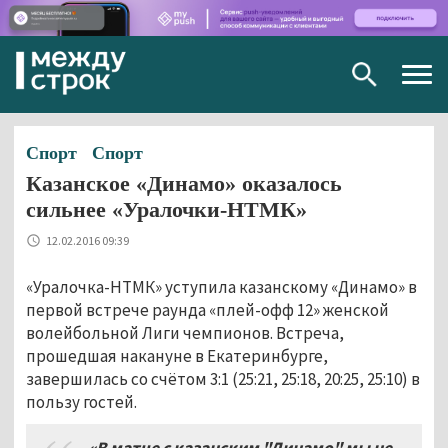
Togg
navig
Спорт
Спорт
Казанское «Динамо» оказалось
сильнее «Уралочки-НТМК»
12.02.2016 09:39
«Уралочка-НТМК» уступила казанскому «Динамо» в
первой встрече раунда «плей-офф 12» женской
волейбольной Лиги чемпионов. Встреча,
прошедшая накануне в Екатеринбурге,
завершилась со счётом 3:1 (25:21, 25:18, 20:25, 25:10) в
пользу гостей.
«В матче с казанским "Динамо" мы не