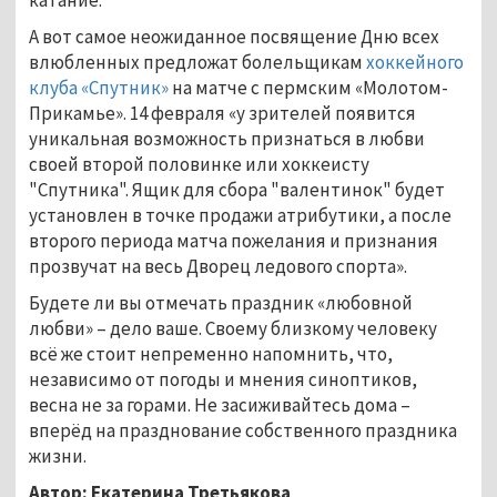
А вот самое неожиданное посвящение Дню всех
влюбленных предложат болельщикам
хоккейного
клуба «Спутник»
на матче с пермским «Молотом-
Прикамье». 14 февраля «у зрителей появится
уникальная возможность признаться в любви
своей второй половинке или хоккеисту
"Спутника". Ящик для сбора "валентинок" будет
установлен в точке продажи атрибутики, а после
второго периода матча пожелания и признания
прозвучат на весь Дворец ледового спорта».
Будете ли вы отмечать праздник «любовной
любви» – дело ваше. Своему близкому человеку
всё же стоит непременно напомнить, что,
независимо от погоды и мнения синоптиков,
весна не за горами. Не засиживайтесь дома –
вперёд на празднование собственного праздника
жизни.
Автор: Екатерина Третьякова